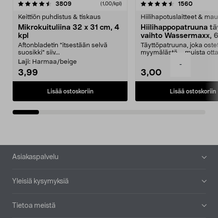
4.5viidestä
arvostelut
4.5viidestä
arvostel
3809
1560
(1,00/kpl)
tähdestä
t
Keittiön puhdistus & tiskaus
Hiilihapotuslaitteet & mau
Mikrokuituliina 32 x 31 cm, 4
Hiilihappopatruuna tä
kpl
vaihto Wassermaxx, 6
Aftonbladetin "itsestään selvä
Täyttöpatruuna, joka ost
suosikki" siiv...
myymälästä – muista ott
patruuna mukaasi m...
Laji:
Harmaa/beige
-
3,99
3,00
Lisää ostoskoriin
Lisää ostoskoriin
Alatunniste
Asiakaspalvelu
Yleisiä kysymyksiä
Tietoa meistä