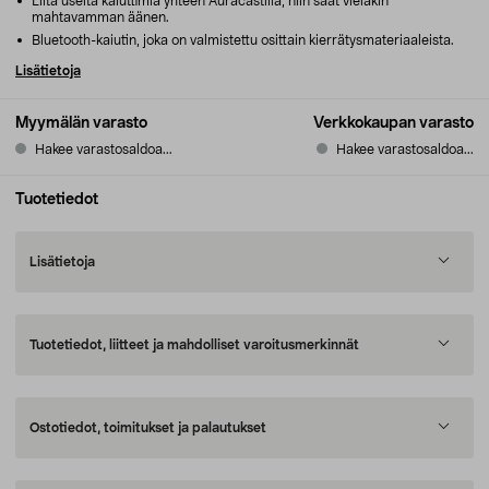
Liitä useita kaiuttimia yhteen Auracastilla, niin saat vieläkin
mahtavamman äänen.
Bluetooth-kaiutin, joka on valmistettu osittain kierrätysmateriaaleista.
Lisätietoja
Myymälän varasto
Verkkokaupan varasto
Hakee varastosaldoa...
Hakee varastosaldoa...
Tuotetiedot
Lisätietoja
Tuotetiedot, liitteet ja mahdolliset varoitusmerkinnät
Ostotiedot, toimitukset ja palautukset