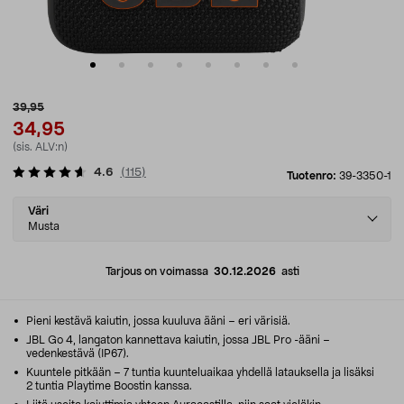
39,95
34,95
(sis. ALV:n)
4.6
(
115
)
Tuotenro:
39-3350-1
Select
Väri
variant
Musta
Tarjous on voimassa
30.12.2026
asti
Pieni kestävä kaiutin, jossa kuuluva ääni – eri värisiä.
JBL Go 4, langaton kannettava kaiutin, jossa JBL Pro -ääni –
vedenkestävä (IP67).
Kuuntele pitkään – 7 tuntia kuunteluaikaa yhdellä latauksella ja lisäksi
2 tuntia Playtime Boostin kanssa.