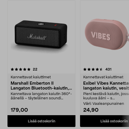
4.5 viidestä
arvostelut
4.5 viidestä
arvostelut
22
431
tähdestä
t
Kannettavat kaiuttimet
Kannettavat kaiuttimet
Marshall Emberton II
Exibel Vibes Kannett
Langaton Bluetooth-kaiutin,
langaton kaiutin, vesit
musta
Kannettava langaton kaiutin 360°-
Pieni kestävä kaiutin, joss
äänellä – täyteläinen soundi
kuuluva ääni – s...
sisällä ja ulkona....
Väri:
Vaaleanpunainen
179,00
24,90
Lisää ostoskoriin
Lisää ostoskoriin