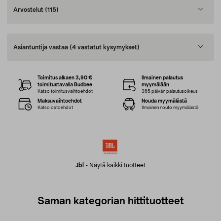
Arvostelut
(115)
Asiantuntija vastaa
(4 vastatut kysymykset)
Toimitus alkaen 3,90 €
Ilmainen palautus
toimitustavalla Budbee
myymälään
Katso toimitusvaihtoehdot
365 päivän palautusoikeus
Maksuvaihtoehdot
Nouda myymälästä
Katso ostoehdot
Ilmainen nouto myymälästä
Jbl
-
Näytä kaikki tuotteet
Saman kategorian hittituotteet