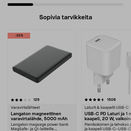
Sopivia tarvikkeita
-33%
4.5viidestä
arvostelut
arvostel
129
1508
tähdestä
Varavirtalähteet
Laturit & kaapelit USB-C
Langaton magneettinen
USB-C PD Laturi ja 1 
varavirtalähde, 5000 mAh
kaapeli, 20 W, valkoi
Langaton magsage power bank
Pienikokoinen ja tehokas p
MagSafe- ja Qi-laitteille.
ja kaapeli USB-C–USB-C 