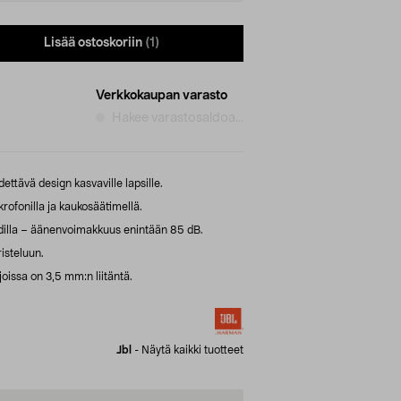
Lisää ostoskoriin
(1)
Verkkokaupan varasto
Hakee varastosaldoa...
ettävä design kasvaville lapsille.
rofonilla ja kaukosäätimellä.
dilla – äänenvoimakkuus enintään 85 dB.
isteluun.
 joissa on 3,5 mm:n liitäntä.
Jbl
-
Näytä kaikki tuotteet