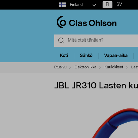
Select
FI
SV
Finland
market
Koti
Sähkö
Vapaa-aika
Etusivu
Elektroniikka
Kuulokkeet
Las
JBL JR310 Lasten ku