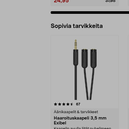
24,95
37,95
Sopivia tarvikkeita
5viidestä
4.5viidestä
arvostelut
67
tähdestä
tähdestä
Äänikaapelit & tarvikkeet
Haaroituskaapeli 3,5 mm
Exibel
Kaapelin avulla liität puhelimeen