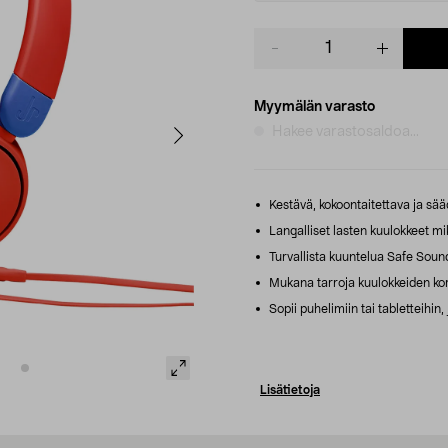
Product
quantity
Myymälän varasto
Hakee varastosaldoa...
Kestävä, kokoontaitettava ja sääd
Langalliset lasten kuulokkeet mik
Turvallista kuuntelua Safe Soun
Mukana tarroja kuulokkeiden kor
Sopii puhelimiin tai tabletteihin,
Lisätietoja