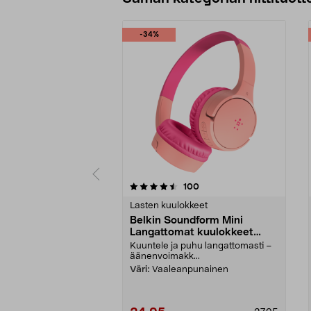
-34%
5 viidestä
4.0 viidestä
arvostelut
100
tähdestä
tähdestä
Lasten kuulokkeet
Belkin Soundform Mini
Langattomat kuulokkeet
lapsille, USB-C
Kuuntele ja puhu langattomasti –
äänenvoimakk...
Väri:
Vaaleanpunainen