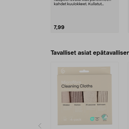
kahdet kuulokkeet. Kullatut
liitännät. 3,5 mm:...
7,99
Lisää ostoskoriin
Tavalliset asiat epätavallisen