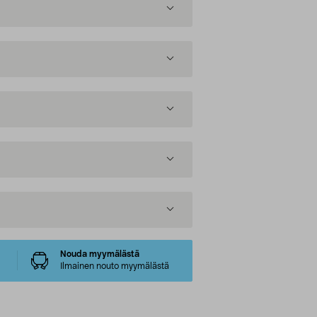
Nouda myymälästä
Ilmainen nouto myymälästä