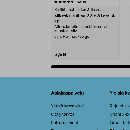
5viidestä
4.5viidestä
arvostelut
3809
tähdestä
tähdestä
Keittiön puhdistus & tiskaus
Mikrokuituliina 32 x 31 cm, 4
kpl
Aftonbladetin "itsestään selvä
suosikki" siiv...
Laji:
Harmaa/beige
3,99
Lisää ostoskoriin
Alatunniste
Asiakaspalvelu
Yleisiä k
Yleisiä kysymyksiä
Kirjaudu s
Ota yhteyttä
Unohtuiko
Palautusehdot
Omat tied