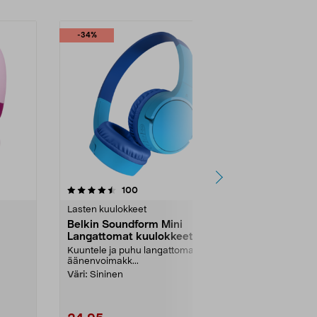
-34%
4.5 viidestä
arvostelut
4.5
100
3
tähdestä
tähdestä
Lasten kuulokkeet
Lasten kuulo
Belkin Soundform Mini
JBL Junior
Langattomat kuulokkeet
Langattoma
lapsille, USB-C
kuulokkeet,
Kuuntele ja puhu langattomasti –
Kuulokkeet lap
äänenvoimakk...
akunkesto – jo
Väri:
Sininen
Väri:
Sininen