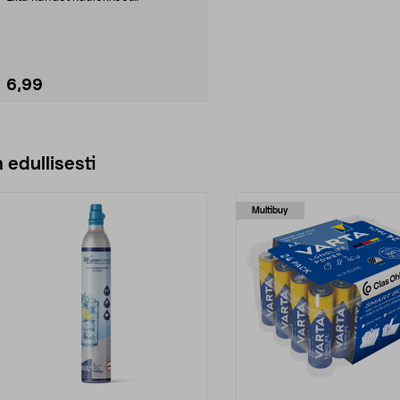
samanaikaisesti esim. tabl...
6,99
Lisää ostoskoriin
 edullisesti
Multibuy