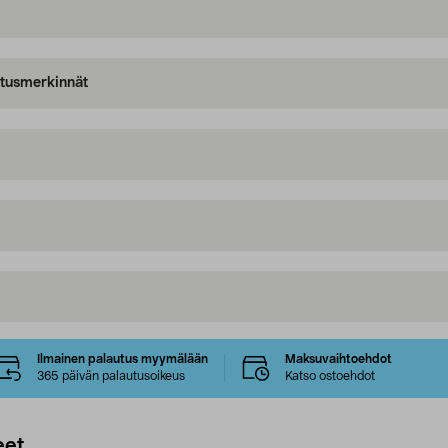
oitusmerkinnät
Ilmainen palautus myymälään
Maksuvaihtoehdot
365 päivän palautusoikeus
Katso ostoehdot
eet