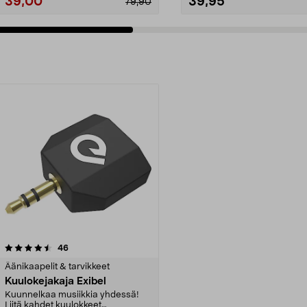
39,00
39,95
79,90
arvostelut
46
Äänikaapelit & tarvikkeet
Kuulokejakaja Exibel
Kuunnelkaa musiikkia yhdessä!
Liitä kahdet kuulokkeet