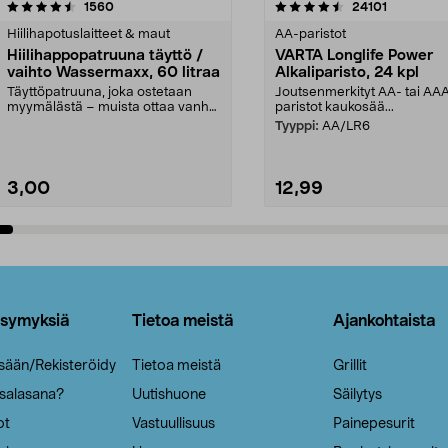
4.5viidestä
arvostelut
4.5viidestä
arvostelut
1560
24101
tähdestä
Hiilihapotuslaitteet & maut
AA-paristot
Hiilihappopatruuna täyttö /
VARTA Longlife Power
vaihto Wassermaxx, 60 litraa
Alkaliparisto, 24 kpl
Täyttöpatruuna, joka ostetaan
Joutsenmerkityt AA- tai AA
myymälästä – muista ottaa vanha
paristot kaukosää...
patruuna mukaasi m...
Tyyppi:
AA/LR6
3,00
12,99
Lisää ostoskoriin
Lisää ostoskoriin
ysymyksiä
Tietoa meistä
Ajankohtaista
isään/Rekisteröidy
Tietoa meistä
Grillit
 salasana?
Uutishuone
Säilytys
ot
Vastuullisuus
Painepesurit