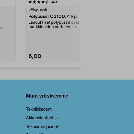
4.5viidestä
arvostelut
4.5
471
6
tähdestä
tähdestä
Pölypussit
Kierrätys & ro
Pölypussi C3100, 4 kpl
Roskapussi,
kahvat, 30 l
Laadukkaat pölypussit ovat
markkinoiden parhaimpia.
A-
Testivoittaja 
Kestävä, jopa 50 % suurempi ...
roskapussi u
Roskapussi, jo
6,00
2,00
Lisää ostoskoriin
Lisää
Muut yrityksemme
Tekniikkaosat
Akkuasiantuntija
Teknikmagasinet