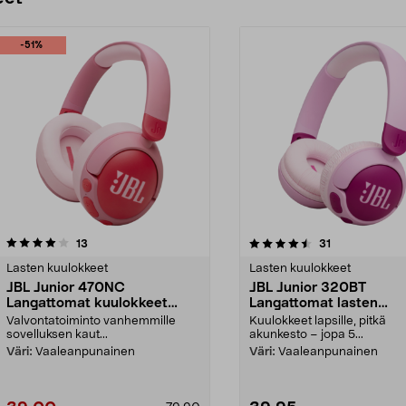
-51%
4.5 viidestä
arvostelut
4.5 viidestä
arvostelut
13
31
tähdestä
Lasten kuulokkeet
Lasten kuulokkeet
JBL Junior 470NC
JBL Junior 320BT
Langattomat kuulokkeet
Langattomat lasten
lasten ANC
kuulokkeet, mikrofoni
Valvontatoiminto vanhemmille
Kuulokkeet lapsille, pitkä
sovelluksen kaut...
akunkesto – jopa 5...
Väri:
Vaaleanpunainen
Väri:
Vaaleanpunainen