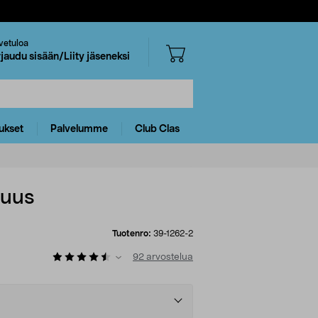
vetuloa
rjaudu sisään/Liity jäseneksi
ukset
Palvelumme
Club Clas
kuus
Tuotenro:
39-1262-2
92
arvostelua