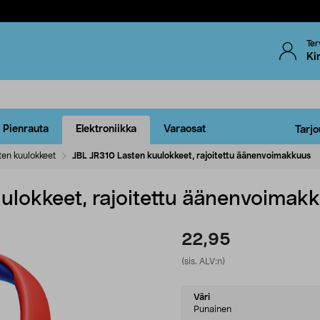
Ter
Ki
Pienrauta
Elektroniikka
Varaosat
Tarjo
ten kuulokkeet
JBL JR310 Lasten kuulokkeet, rajoitettu äänenvoimakkuus
ulokkeet, rajoitettu äänenvoimak
22,95
(sis. ALV:n)
Select
Väri
variant
Punainen