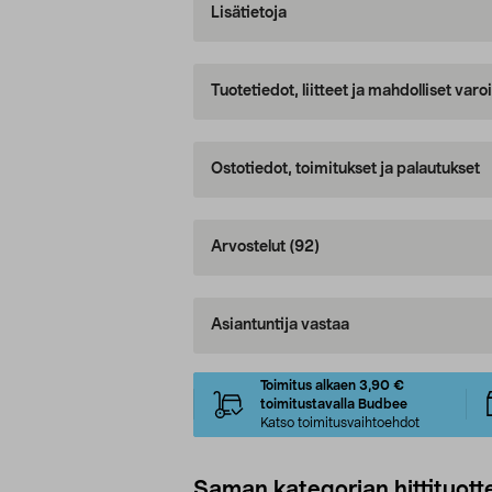
Lisätietoja
Tuotetiedot, liitteet ja mahdolliset var
Ostotiedot, toimitukset ja palautukset
Arvostelut
(92)
Asiantuntija vastaa
Toimitus alkaen 3,90 €
toimitustavalla Budbee
Katso toimitusvaihtoehdot
Saman kategorian hittituott