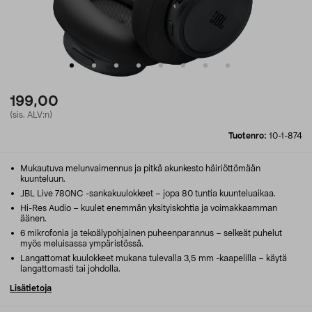
199,00
(sis. ALV:n)
Tuotenro:
10-1-874
Mukautuva melunvaimennus ja pitkä akunkesto häiriöttömään
kuunteluun.
JBL Live 780NC -sankakuulokkeet – jopa 80 tuntia kuunteluaikaa.
Hi-Res Audio – kuulet enemmän yksityiskohtia ja voimakkaamman
äänen.
6 mikrofonia ja tekoälypohjainen puheenparannus – selkeät puhelut
myös meluisassa ympäristössä.
Langattomat kuulokkeet mukana tulevalla 3,5 mm -kaapelilla – käytä
langattomasti tai johdolla.
Lisätietoja