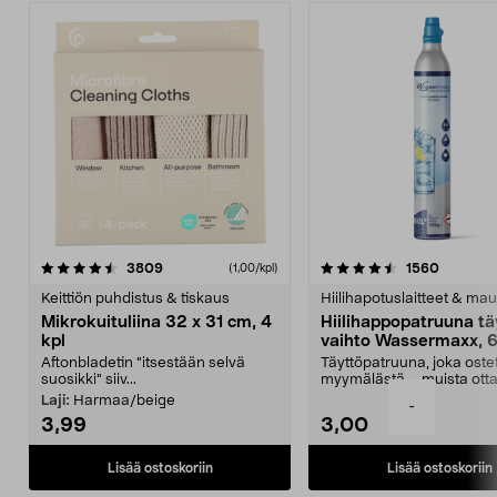
4.5viidestä
arvostelut
4.5viidestä
arvostel
3809
1560
(1,00/kpl)
tähdestä
t
Keittiön puhdistus & tiskaus
Hiilihapotuslaitteet & mau
Mikrokuituliina 32 x 31 cm, 4
Hiilihappopatruuna tä
kpl
vaihto Wassermaxx, 6
Aftonbladetin "itsestään selvä
Täyttöpatruuna, joka ost
suosikki" siiv...
myymälästä – muista ott
patruuna mukaasi m...
Laji:
Harmaa/beige
-
3,99
3,00
Lisää ostoskoriin
Lisää ostoskoriin