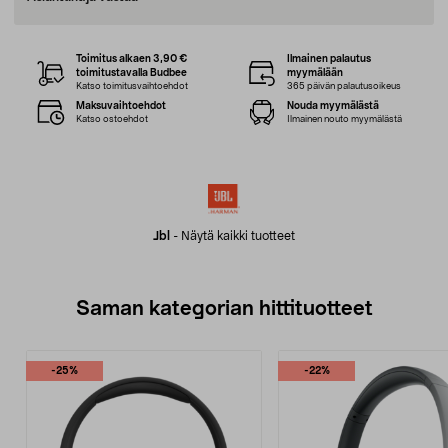
Toimitus alkaen 3,90 €
Ilmainen palautus
toimitustavalla Budbee
myymälään
Katso toimitusvaihtoehdot
365 päivän palautusoikeus
Maksuvaihtoehdot
Nouda myymälästä
Katso ostoehdot
Ilmainen nouto myymälästä
Jbl
-
Näytä kaikki tuotteet
Saman kategorian hittituotteet
-25%
-22%