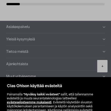
Alatunniste
Asiakaspalvelu
Yleisiä kysymyksiä
Tietoa meistä
Ajankohtaista
Product
+
quantity
Muut yrityksemme
Clas Ohlson käyttää evästeitä
Etsi myymälä
Painamalla
”Hyväksy kaikki evästeet”
sallit, että tallennamme
evästeitä ja muuta seurantateknologiaa laitteellesi
SE
NO
FI
evästeselosteemme mukaisesti
. Evästeitä käytetään sivuston
käyttökokemuksen parantamiseen ja käytön analysointiin sekä
FI
SV
mainonnan kohdentamiseen. Käytämme neljänlaisia evästeitä: