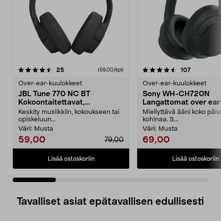
4.5 viidestä
arvostelut
4.0 viidestä
arvostelut
25
107
(59,00/kpl)
tähdestä
t
Over-ear-kuulokkeet
Over-ear-kuulokkeet
JBL Tune 770 NC BT
Sony WH-CH720N
Kokoontaitettavat,
Langattomat over ear
langattomat over-ear-
kuulokkeet, joissa
Keskity musiikkiin, kokoukseen tai
Miellyttävä ääni koko päi
kuulokkeet
kohinanvaimennus
opiskeluun...
kohinaa. S...
Väri:
Musta
Väri:
Musta
59,00
69,00
79,00
Lisää ostoskoriin
Lisää ostoskoriin
Tavalliset asiat epätavallisen edullisesti