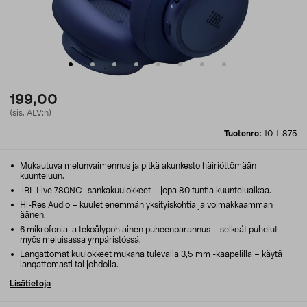
199,00
(sis. ALV:n)
Tuotenro:
10-1-875
Mukautuva melunvaimennus ja pitkä akunkesto häiriöttömään
kuunteluun.
JBL Live 780NC -sankakuulokkeet – jopa 80 tuntia kuunteluaikaa.
Hi-Res Audio – kuulet enemmän yksityiskohtia ja voimakkaamman
äänen.
6 mikrofonia ja tekoälypohjainen puheenparannus – selkeät puhelut
myös meluisassa ympäristössä.
Langattomat kuulokkeet mukana tulevalla 3,5 mm -kaapelilla – käytä
langattomasti tai johdolla.
Lisätietoja