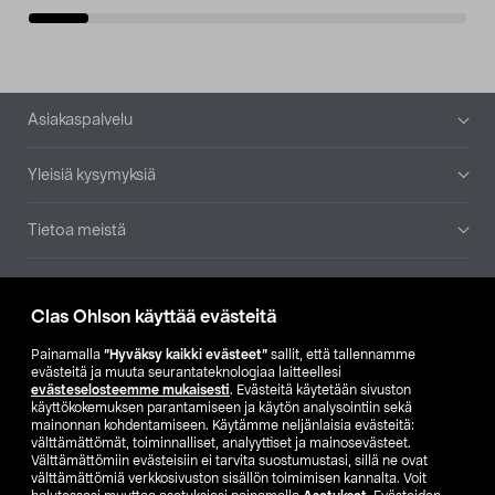
Alatunniste
Asiakaspalvelu
Yleisiä kysymyksiä
Tietoa meistä
Ajankohtaista
Clas Ohlson käyttää evästeitä
Muut yrityksemme
Painamalla
”Hyväksy kaikki evästeet”
sallit, että tallennamme
evästeitä ja muuta seurantateknologiaa laitteellesi
evästeselosteemme mukaisesti
. Evästeitä käytetään sivuston
Etsi myymälä
käyttökokemuksen parantamiseen ja käytön analysointiin sekä
mainonnan kohdentamiseen. Käytämme neljänlaisia evästeitä:
välttämättömät, toiminnalliset, analyyttiset ja mainosevästeet.
SE
NO
FI
Välttämättömiin evästeisiin ei tarvita suostumustasi, sillä ne ovat
välttämättömiä verkkosivuston sisällön toimimisen kannalta. Voit
FI
SV