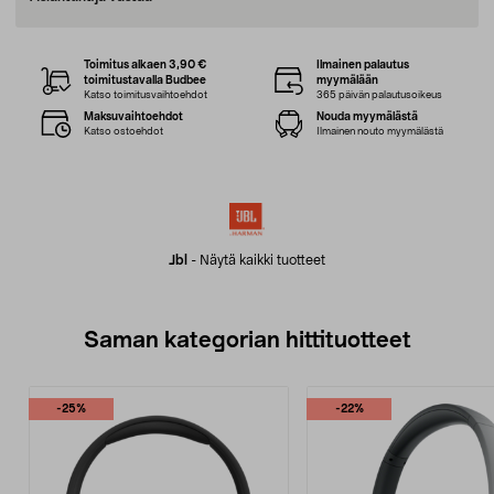
Toimitus alkaen 3,90 €
Ilmainen palautus
toimitustavalla Budbee
myymälään
Katso toimitusvaihtoehdot
365 päivän palautusoikeus
Maksuvaihtoehdot
Nouda myymälästä
Katso ostoehdot
Ilmainen nouto myymälästä
Jbl
-
Näytä kaikki tuotteet
Saman kategorian hittituotteet
-25%
-22%