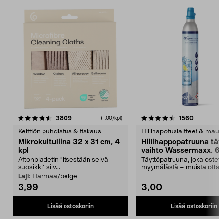
4.5viidestä
arvostelut
4.5viidestä
arvostel
3809
1560
(1,00/kpl)
tähdestä
t
Keittiön puhdistus & tiskaus
Hiilihapotuslaitteet & mau
Mikrokuituliina 32 x 31 cm, 4
Hiilihappopatruuna tä
kpl
vaihto Wassermaxx, 6
Aftonbladetin "itsestään selvä
Täyttöpatruuna, joka ost
suosikki" siiv...
myymälästä – muista ott
patruuna mukaasi m...
Laji:
Harmaa/beige
3,99
3,00
Lisää ostoskoriin
Lisää ostoskoriin