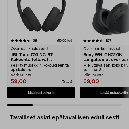
4.5 viidestä
arvostelut
4.0 viidestä
arvostelut
25
107
(59,00/kpl)
tähdestä
t
Over-ear-kuulokkeet
Over-ear-kuulokkeet
JBL Tune 770 NC BT
Sony WH-CH720N
Kokoontaitettavat,
Langattomat over ear
langattomat over-ear-
kuulokkeet, joissa
Keskity musiikkiin, kokoukseen tai
Miellyttävä ääni koko päi
kuulokkeet
kohinanvaimennus
opiskeluun...
kohinaa. S...
Väri:
Musta
Väri:
Musta
59,00
69,00
79,00
Lisää ostoskoriin
Lisää ostoskoriin
Tavalliset asiat epätavallisen edullisesti