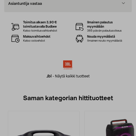
Asiantuntija vastaa
Toimitus alkaen 3,90 €
Ilmainen palautus
toimitustavalla Budbee
myymälään
Katso toimitusvaihtoehdot
365 päivän palautusoikeus
Maksuvaihtoehdot
Nouda myymälästä
Katso ostoehdot
Ilmainen nouto myymälästä
Jbl
-
Näytä kaikki tuotteet
Saman kategorian hittituotteet