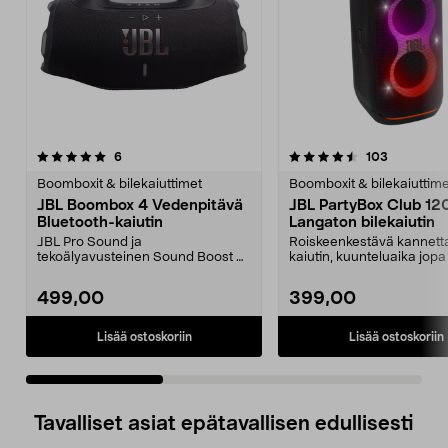
4.5 viidestä
arvostelut
4.5 viidestä
arvostelut
6
103
tähdestä
t
Boomboxit & bilekaiuttimet
Boomboxit & bilekaiuttime
JBL Boombox 4 Vedenpitävä
JBL PartyBox Club 12
Bluetooth-kaiutin
Langaton bilekaiutin
JBL Pro Sound ja
Roiskeenkestävä kannett
tekoälyavusteinen Sound Boost –
kaiutin, kuunteluaika jopa 
täyteläinen ääni, vähemmän
PartyBox Club 1...
särö...
499,00
399,00
Lisää ostoskoriin
Lisää ostoskoriin
Tavalliset asiat epätavallisen edullisesti