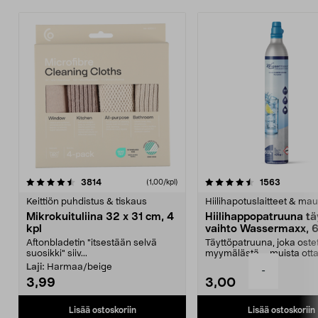
4.5viidestä
arvostelut
4.5viidestä
arvostelu
3814
1563
(1,00/kpl)
tähdestä
t
Keittiön puhdistus & tiskaus
Hiilihapotuslaitteet & mau
Mikrokuituliina 32 x 31 cm, 4
Hiilihappopatruuna tä
kpl
vaihto Wassermaxx, 6
Aftonbladetin "itsestään selvä
Täyttöpatruuna, joka ost
suosikki" siiv...
myymälästä – muista ott
patruuna mukaasi m...
Laji:
Harmaa/beige
-
3,99
3,00
Lisää ostoskoriin
Lisää ostoskoriin