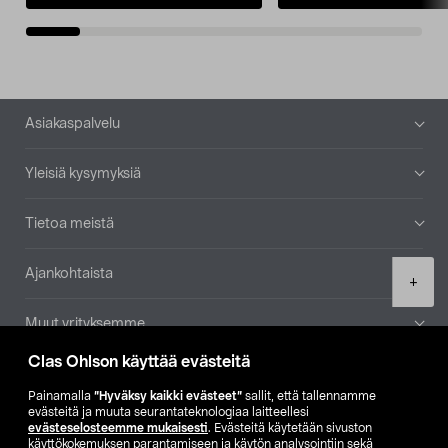
Alatunniste
Asiakaspalvelu
Yleisiä kysymyksiä
Tietoa meistä
Ajankohtaista
Product
+
quantity
Muut yrityksemme
Clas Ohlson käyttää evästeitä
Etsi myymälä
Painamalla
”Hyväksy kaikki evästeet”
sallit, että tallennamme
evästeitä ja muuta seurantateknologiaa laitteellesi
SE
NO
FI
evästeselosteemme mukaisesti
. Evästeitä käytetään sivuston
käyttökokemuksen parantamiseen ja käytön analysointiin sekä