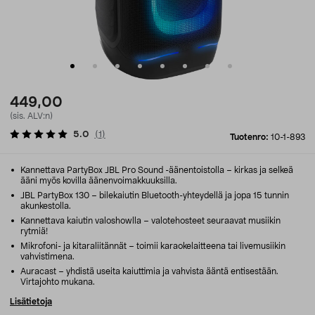
449,00
(sis. ALV:n)
5.0
(
1
)
Tuotenro:
10-1-893
Kannettava PartyBox JBL Pro Sound -äänentoistolla – kirkas ja selkeä
ääni myös kovilla äänenvoimakkuuksilla.
JBL PartyBox 130 – bilekaiutin Bluetooth-yhteydellä ja jopa 15 tunnin
akunkestolla.
Kannettava kaiutin valoshowlla – valotehosteet seuraavat musiikin
rytmiä!
Mikrofoni- ja kitaraliitännät – toimii karaokelaitteena tai livemusiikin
vahvistimena.
Auracast – yhdistä useita kaiuttimia ja vahvista ääntä entisestään.
Virtajohto mukana.
Lisätietoja