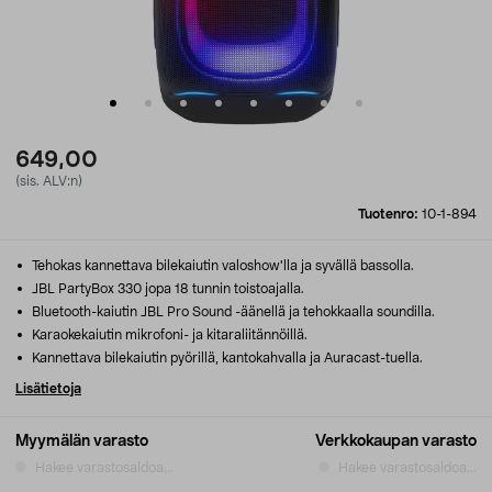
649,00
(sis. ALV:n)
Tuotenro:
10-1-894
Tehokas kannettava bilekaiutin valoshow'lla ja syvällä bassolla.
JBL PartyBox 330 jopa 18 tunnin toistoajalla.
Bluetooth-kaiutin JBL Pro Sound -äänellä ja tehokkaalla soundilla.
Karaokekaiutin mikrofoni- ja kitaraliitännöillä.
Kannettava bilekaiutin pyörillä, kantokahvalla ja Auracast-tuella.
Lisätietoja
Myymälän varasto
Verkkokaupan varasto
Hakee varastosaldoa...
Hakee varastosaldoa...