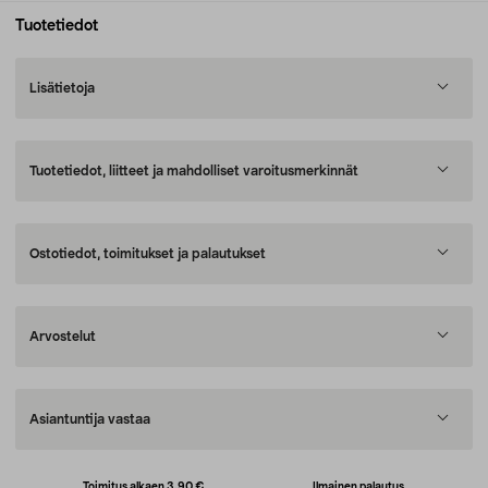
Tuotetiedot
Lisätietoja
Tuotetiedot, liitteet ja mahdolliset varoitusmerkinnät
Ostotiedot, toimitukset ja palautukset
Arvostelut
Asiantuntija vastaa
Toimitus alkaen 3,90 €
Ilmainen palautus