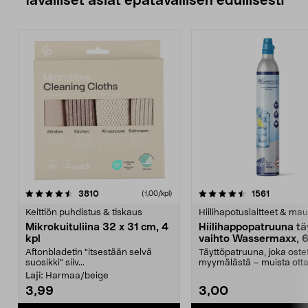
Tavalliset asiat epätavallisen edullisesti
4.5viidestä
arvostelut
4.5viidestä
arvostelu
3810
1561
(1,00/kpl)
tähdestä
t
Keittiön puhdistus & tiskaus
Hiilihapotuslaitteet & mau
Mikrokuituliina 32 x 31 cm, 4
Hiilihappopatruuna tä
kpl
vaihto Wassermaxx, 6
Aftonbladetin "itsestään selvä
Täyttöpatruuna, joka ost
suosikki" siiv...
myymälästä – muista ott
patruuna mukaasi m...
Laji:
Harmaa/beige
3,99
3,00