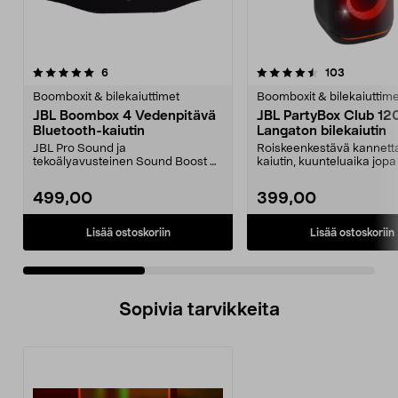
4.5 viidestä
arvostelut
4.5 viidestä
arvostelut
6
103
tähdestä
t
Boomboxit & bilekaiuttimet
Boomboxit & bilekaiuttime
JBL Boombox 4 Vedenpitävä
JBL PartyBox Club 12
Bluetooth-kaiutin
Langaton bilekaiutin
JBL Pro Sound ja
Roiskeenkestävä kannett
tekoälyavusteinen Sound Boost –
kaiutin, kuunteluaika jopa 
täyteläinen ääni, vähemmän
PartyBox Club 1...
särö...
499,00
399,00
Lisää ostoskoriin
Lisää ostoskoriin
Sopivia tarvikkeita