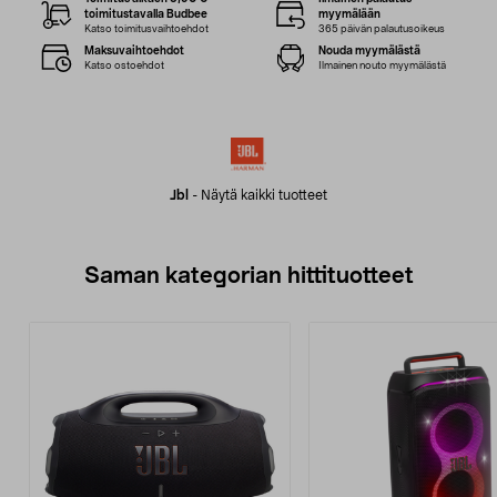
toimitustavalla Budbee
myymälään
Katso toimitusvaihtoehdot
365 päivän palautusoikeus
Maksuvaihtoehdot
Nouda myymälästä
Katso ostoehdot
Ilmainen nouto myymälästä
Jbl
-
Näytä kaikki tuotteet
Saman kategorian hittituotteet