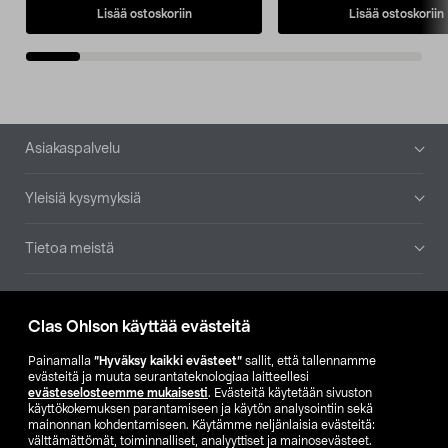
Lisää ostoskoriin
Lisää ostoskoriin
Alatunniste
Asiakaspalvelu
Yleisiä kysymyksiä
Tietoa meistä
Ajankohtaista
Clas Ohlson käyttää evästeitä
Muut yrityksemme
Painamalla
”Hyväksy kaikki evästeet”
sallit, että tallennamme
evästeitä ja muuta seurantateknologiaa laitteellesi
evästeselosteemme mukaisesti
. Evästeitä käytetään sivuston
Etsi myymälä
käyttökokemuksen parantamiseen ja käytön analysointiin sekä
mainonnan kohdentamiseen. Käytämme neljänlaisia evästeitä:
välttämättömät, toiminnalliset, analyyttiset ja mainosevästeet.