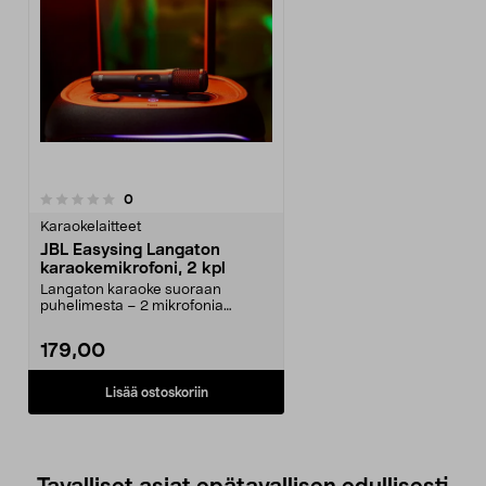
arvostelut
0
Karaokelaitteet
JBL Easysing Langaton
karaokemikrofoni, 2 kpl
Langaton karaoke suoraan
puhelimesta – 2 mikrofonia
duettoja ja juhlia varten. J...
179,00
Lisää ostoskoriin