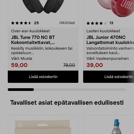
4.0 viidestä
arvostelut
4.5 viidestä
arvostelut
25
13
(59,00/kpl)
tähdestä
t
Over-ear-kuulokkeet
Lasten kuulokkeet
JBL Tune 770 NC BT
JBL Junior 470NC
Kokoontaitettavat,
Langattomat kuulokk
langattomat over-ear-
lasten ANC
Keskity musiikkiin, kokoukseen tai
Valvontatoiminto vanhem
kuulokkeet
opiskeluun...
sovelluksen kaut...
Väri:
Musta
Väri:
Vaaleanpunainen
59,00
39,00
79,00
Lisää ostoskoriin
Lisää ostoskoriin
Tavalliset asiat epätavallisen edullisesti