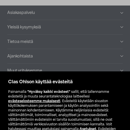
Alatunniste
Asiakaspalvelu
Yleisiä kysymyksiä
Tietoa meistä
Ajankohtaista
Muut yrityksemme
Clas Ohlson käyttää evästeitä
Etsi myymälä
Painamalla
”Hyväksy kaikki evästeet”
sallit, että tallennamme
evästeitä ja muuta seurantateknologiaa laitteellesi
SE
NO
FI
evästeselosteemme mukaisesti
. Evästeitä käytetään sivuston
käyttökokemuksen parantamiseen ja käytön analysointiin sekä
FI
SV
mainonnan kohdentamiseen. Käytämme neljänlaisia evästeitä:
välttämättömät, toiminnalliset, analyyttiset ja mainosevästeet.
Välttämättömiin evästeisiin ei tarvita suostumustasi, sillä ne ovat
välttämättömiä verkkosivuston sisällön toimimisen kannalta. Voit
halutessasi muuttaa asetuksiasi painamalla
Asetukset
. Evästeiden