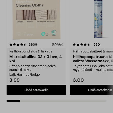
4.5viidestä
arvostelut
4.5viidestä
arvostel
3809
1560
(1,00/kpl)
tähdestä
t
Keittiön puhdistus & tiskaus
Hiilihapotuslaitteet & mau
Mikrokuituliina 32 x 31 cm, 4
Hiilihappopatruuna tä
kpl
vaihto Wassermaxx, 6
Aftonbladetin "itsestään selvä
Täyttöpatruuna, joka ost
suosikki" siiv...
myymälästä – muista ott
patruuna mukaasi m...
Laji:
Harmaa/beige
3,99
3,00
Lisää ostoskoriin
Lisää ostoskoriin