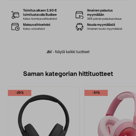
Toimitus alkaen 3,90 €
Ilmainen palautus
toimitustavalla Budbee
myymälään
Katso toimitusvaihtoehdot
365 päivän palautusoikeus
Maksuvaihtoehdot
Nouda myymälästä
Katso ostoehdot
Ilmainen nouto myymälästä
Jbl
-
Näytä kaikki tuotteet
Saman kategorian hittituotteet
-25%
-51%