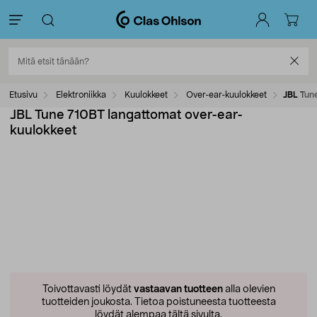
Etusivu
Elektroniikka
Kuulokkeet
Over-ear-kuulokkeet
JBL Tun
JBL Tune 710BT langattomat over-ear-
kuulokkeet
Toivottavasti löydät
vastaavan tuotteen
alla olevien
tuotteiden joukosta.
Tietoa poistuneesta tuotteesta
löydät alempaa tältä sivulta.