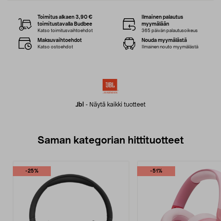
Toimitus alkaen 3,90 €
Ilmainen palautus
toimitustavalla Budbee
myymälään
Katso toimitusvaihtoehdot
365 päivän palautusoikeus
Maksuvaihtoehdot
Nouda myymälästä
Katso ostoehdot
Ilmainen nouto myymälästä
Jbl
-
Näytä kaikki tuotteet
Saman kategorian hittituotteet
-25%
-51%