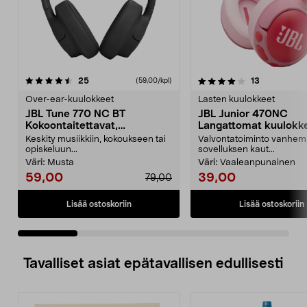
4.0 viidestä
arvostelut
4.5 viidestä
arvostelut
25
13
(59,00/kpl)
tähdestä
t
Over-ear-kuulokkeet
Lasten kuulokkeet
JBL Tune 770 NC BT
JBL Junior 470NC
Kokoontaitettavat,
Langattomat kuulokk
langattomat over-ear-
lasten ANC
Keskity musiikkiin, kokoukseen tai
Valvontatoiminto vanhem
kuulokkeet
opiskeluun...
sovelluksen kaut...
Väri:
Musta
Väri:
Vaaleanpunainen
59,00
39,00
79,00
Lisää ostoskoriin
Lisää ostoskoriin
Tavalliset asiat epätavallisen edullisesti