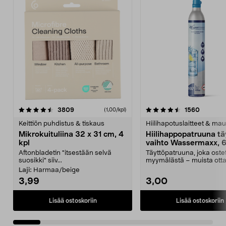
4.5viidestä
arvostelut
4.5viidestä
arvostel
3809
1560
(1,00/kpl)
tähdestä
t
Keittiön puhdistus & tiskaus
Hiilihapotuslaitteet & mau
Mikrokuituliina 32 x 31 cm, 4
Hiilihappopatruuna tä
kpl
vaihto Wassermaxx, 6
Aftonbladetin "itsestään selvä
Täyttöpatruuna, joka ost
suosikki" siiv...
myymälästä – muista ott
patruuna mukaasi m...
Laji:
Harmaa/beige
3,99
3,00
Lisää ostoskoriin
Lisää ostoskoriin