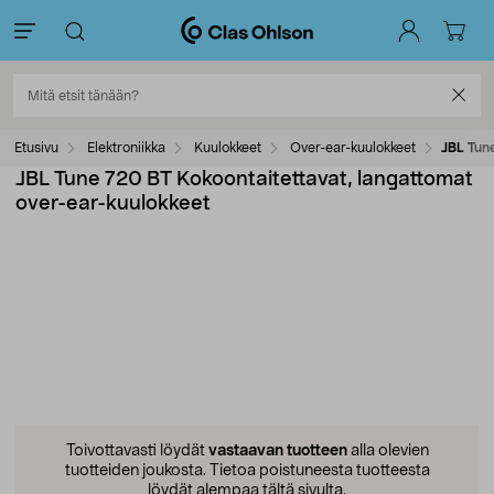
Etusivu
Elektroniikka
Kuulokkeet
Over-ear-kuulokkeet
JBL Tun
JBL Tune 720 BT Kokoontaitettavat, langattomat
over-ear-kuulokkeet
Toivottavasti löydät
vastaavan tuotteen
alla olevien
tuotteiden joukosta.
Tietoa poistuneesta tuotteesta
löydät alempaa tältä sivulta.