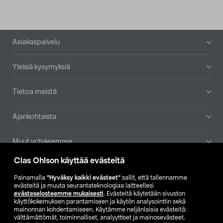
Alatunniste
Asiakaspalvelu
Yleisiä kysymyksiä
Tietoa meistä
Ajankohtaista
Muut yrityksemme
Clas Ohlson käyttää evästeitä
Etsi myymälä
Painamalla
”Hyväksy kaikki evästeet”
sallit, että tallennamme
evästeitä ja muuta seurantateknologiaa laitteellesi
SE
NO
FI
evästeselosteemme mukaisesti
. Evästeitä käytetään sivuston
käyttökokemuksen parantamiseen ja käytön analysointiin sekä
FI
SV
mainonnan kohdentamiseen. Käytämme neljänlaisia evästeitä:
välttämättömät, toiminnalliset, analyyttiset ja mainosevästeet.