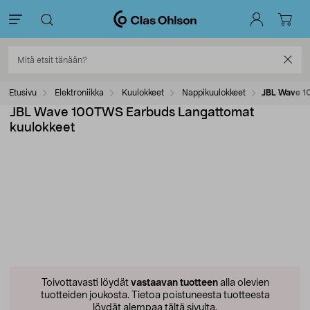
Etusivu
Elektroniikka
Kuulokkeet
Nappikuulokkeet
JBL Wave 1
JBL Wave 100TWS Earbuds Langattomat
kuulokkeet
Toivottavasti löydät
vastaavan tuotteen
alla olevien
tuotteiden joukosta.
Tietoa poistuneesta tuotteesta
löydät alempaa tältä sivulta.