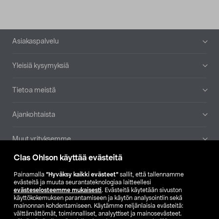
Alatunniste
Asiakaspalvelu
Yleisiä kysymyksiä
Tietoa meistä
Ajankohtaista
Muut yrityksemme
Clas Ohlson käyttää evästeitä
Etsi myymälä
Painamalla
”Hyväksy kaikki evästeet”
sallit, että tallennamme
evästeitä ja muuta seurantateknologiaa laitteellesi
SE
NO
FI
evästeselosteemme mukaisesti
. Evästeitä käytetään sivuston
käyttökokemuksen parantamiseen ja käytön analysointiin sekä
FI
SV
mainonnan kohdentamiseen. Käytämme neljänlaisia evästeitä:
välttämättömät, toiminnalliset, analyyttiset ja mainosevästeet.