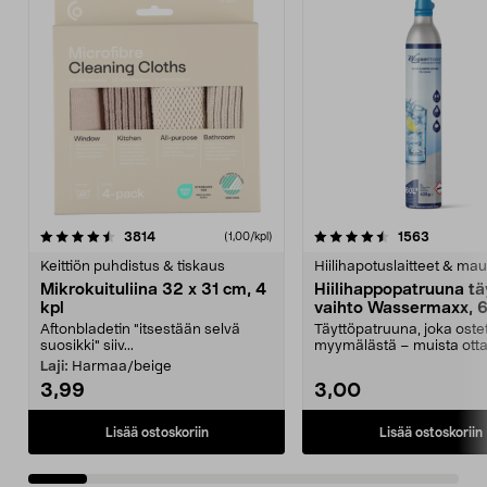
4.5viidestä
arvostelut
4.5viidestä
arvostelu
3814
1563
(1,00/kpl)
tähdestä
t
Keittiön puhdistus & tiskaus
Hiilihapotuslaitteet & mau
Mikrokuituliina 32 x 31 cm, 4
Hiilihappopatruuna tä
kpl
vaihto Wassermaxx, 6
Aftonbladetin "itsestään selvä
Täyttöpatruuna, joka ost
suosikki" siiv...
myymälästä – muista ott
patruuna mukaasi m...
Laji:
Harmaa/beige
3,99
3,00
Lisää ostoskoriin
Lisää ostoskoriin