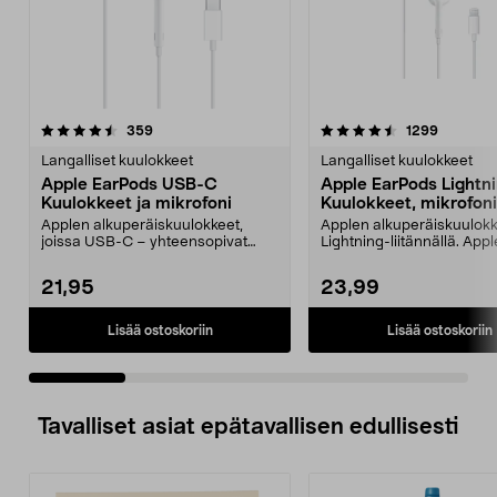
4.5 viidestä
arvostelut
3.5 viidestä
arvostelu
359
1299
tähdestä
t
Langalliset kuulokkeet
Langalliset kuulokkeet
Apple EarPods USB-C
Apple EarPods Lightn
Kuulokkeet ja mikrofoni
Kuulokkeet, mikrofoni
Applen alkuperäiskuulokkeet,
Applen alkuperäiskuulok
joissa USB-C – yhteensopivat
Lightning-liitännällä. Appl
USB-C-laitteiden kanss...
Earpods Lightning – mak..
21,95
23,99
Lisää ostoskoriin
Lisää ostoskoriin
Tavalliset asiat epätavallisen edullisesti