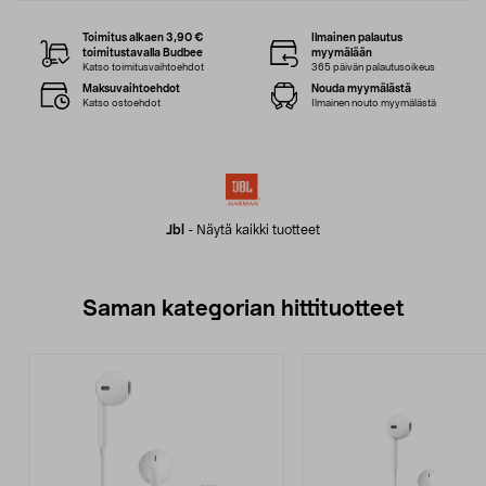
Toimitus alkaen 3,90 €
Ilmainen palautus
toimitustavalla Budbee
myymälään
Katso toimitusvaihtoehdot
365 päivän palautusoikeus
Maksuvaihtoehdot
Nouda myymälästä
Katso ostoehdot
Ilmainen nouto myymälästä
Jbl
-
Näytä kaikki tuotteet
Saman kategorian hittituotteet