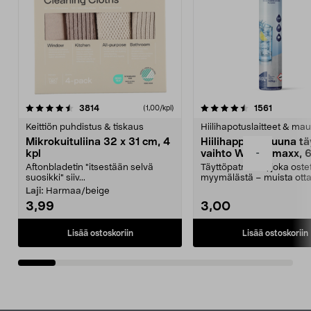
4.5viidestä
arvostelut
4.5viidestä
arvostelu
3814
1561
(1,00/kpl)
tähdestä
t
Keittiön puhdistus & tiskaus
Hiilihapotuslaitteet & mau
Mikrokuituliina 32 x 31 cm, 4
Hiilihappopatruuna tä
-
kpl
vaihto Wassermaxx, 6
Aftonbladetin "itsestään selvä
Täyttöpatruuna, joka ost
suosikki" siiv...
myymälästä – muista ott
patruuna mukaasi m...
Laji:
Harmaa/beige
3,99
3,00
Lisää ostoskoriin
Lisää ostoskoriin