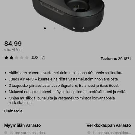
84,99
(sis. ALV:n)
2.0
(
7
)
Tuotenro:
39-1871
Aktiiviseen arkeen – vastamelutoiminto ja jopa 40 tunnin soittoaika.
JBuds Air ANC – kuuntele häiriöttä vastamelutoiminnon ansiosta.
3 taajuuskorjainasetusta: JLab Signature, Balanced ja Bass Boost.
Mukavat nappikuulokkeet – täysin langattomat, kestävät hikeä ja vettä.
Ohjaa musiikkia, puheluita ja vastamelutoimintoa korvanappeja
koskettamalla.
Lisätietoja
Myymälän varasto
Verkkokaupan varasto
Hakee varastosaldoa...
Hakee varastosaldoa...