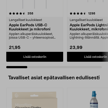
4.5 viidestä
arvostelut
4.5 viidestä
arvostelu
358
1298
tähdestä
t
Langalliset kuulokkeet
Langalliset kuulokkeet
Apple EarPods USB-C
Apple EarPods Lightn
Kuulokkeet ja mikrofoni
Kuulokkeet, mikrofoni
Applen alkuperäiskuulokkeet,
Applen alkuperäiskuulok
joissa USB-C – yhteensopivat
Lightning-liitännällä. Appl
USB-C-laitteiden kanss...
Earpods Lightning – mak..
21,95
23,99
Lisää ostoskoriin
Lisää ostoskoriin
Tavalliset asiat epätavallisen edullisesti