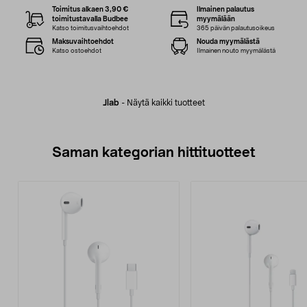
Toimitus alkaen 3,90 €
Ilmainen palautus
toimitustavalla Budbee
myymälään
Katso toimitusvaihtoehdot
365 päivän palautusoikeus
Maksuvaihtoehdot
Nouda myymälästä
Katso ostoehdot
Ilmainen nouto myymälästä
Jlab
-
Näytä kaikki tuotteet
Saman kategorian hittituotteet