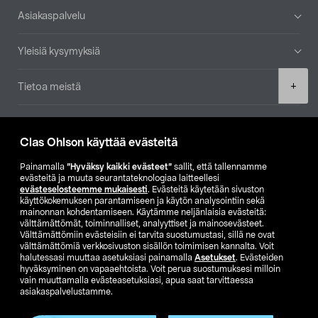
Alatunniste
Asiakaspalvelu
Yleisiä kysymyksiä
Product
+
Tietoa meistä
quantity
Ajankohtaista
Clas Ohlson käyttää evästeitä
Muut yrityksemme
Painamalla
”Hyväksy kaikki evästeet”
sallit, että tallennamme
evästeitä ja muuta seurantateknologiaa laitteellesi
evästeselosteemme mukaisesti
. Evästeitä käytetään sivuston
Etsi myymälä
käyttökokemuksen parantamiseen ja käytön analysointiin sekä
mainonnan kohdentamiseen. Käytämme neljänlaisia evästeitä:
välttämättömät, toiminnalliset, analyyttiset ja mainosevästeet.
SE
NO
FI
Välttämättömiin evästeisiin ei tarvita suostumustasi, sillä ne ovat
välttämättömiä verkkosivuston sisällön toimimisen kannalta. Voit
FI
SV
halutessasi muuttaa asetuksiasi painamalla
Asetukset
. Evästeiden
hyväksyminen on vapaaehtoista. Voit perua suostumuksesi milloin
vain muuttamalla evästeasetuksiasi, apua saat tarvittaessa
asiakaspalvelustamme.