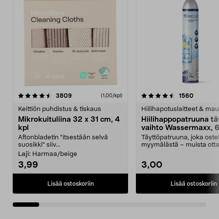
4.5viidestä
arvostelut
4.5viidestä
arvostel
3809
1560
(1,00/kpl)
tähdestä
t
Keittiön puhdistus & tiskaus
Hiilihapotuslaitteet & mau
Mikrokuituliina 32 x 31 cm, 4
Hiilihappopatruuna tä
kpl
vaihto Wassermaxx, 6
Aftonbladetin "itsestään selvä
Täyttöpatruuna, joka ost
suosikki" siiv...
myymälästä – muista ott
patruuna mukaasi m...
Laji:
Harmaa/beige
3,99
3,00
Lisää ostoskoriin
Lisää ostoskoriin