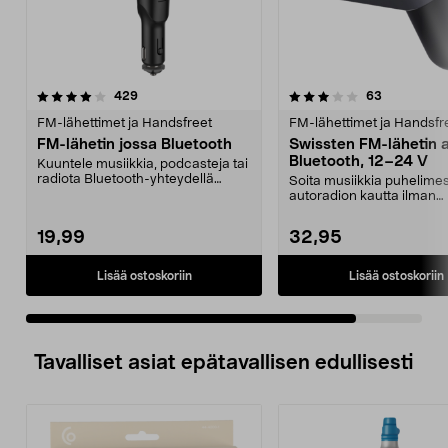
3.0 viidestä
arvostelut
arvostelut
429
63
tähdestä
FM-lähettimet ja Handsfreet
FM-lähettimet ja Handsfr
FM-lähetin jossa Bluetooth
Swissten FM-lähetin 
Bluetooth, 12–24 V
Kuuntele musiikkia, podcasteja tai
radiota Bluetooth-yhteydellä
Soita musiikkia puhelime
puhelimestasi. S...
autoradion kautta ilman
Bluetooth-yhteyttä tai AUX-
19,99
32,95
Lisää ostoskoriin
Lisää ostoskoriin
Tavalliset asiat epätavallisen edullisesti