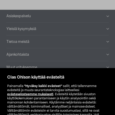
Alatunniste
Asiakaspalvelu
Yleisiä kysymyksiä
Tietoa meistä
Ajankohtaista
Muut yrityksemme
Clas Ohlson käyttää evästeitä
Etsi myymälä
Painamalla
”Hyväksy kaikki evästeet”
sallit, että tallennamme
evästeitä ja muuta seurantateknologiaa laitteellesi
SE
NO
FI
evästeselosteemme mukaisesti
. Evästeitä käytetään sivuston
käyttökokemuksen parantamiseen ja käytön analysointiin sekä
FI
SV
mainonnan kohdentamiseen. Käytämme neljänlaisia evästeitä:
välttämättömät, toiminnalliset, analyyttiset ja mainosevästeet.
Välttämättömiin evästeisiin ei tarvita suostumustasi, sillä ne ovat
välttämättömiä verkkosivuston sisällön toimimisen kannalta. Voit