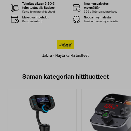
Toimitus alkaen 3,90 €
Ilmainen palautus
toimitustavalla Budbee
myymälään
Katso toimitusvaihtoehdot
365 päivän palautusoikeus
Maksuvaihtoehdot
Nouda myymälästä
Katso ostoehdot
Ilmainen nouto myymälästä
Jabra
-
Näytä kaikki tuotteet
Saman kategorian hittituotteet