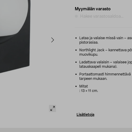
Myymälän varasto
Hakee varastosaldoa...
Lataa ja valaise missä vain – as
pistorasiaa.
Northlight Jack – kannettava pö
muovikupu.
Ladattava valaisin – valaisee jo
latauskaapeli mukana).
Portaattomasti himmennettävä 
tarpeen mukaan.
Mitat
: 13 × 11 cm.
Lisätietoja