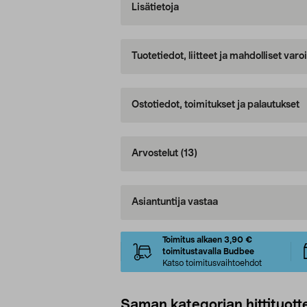
Lisätietoja
Tuotetiedot, liitteet ja mahdolliset var
Ostotiedot, toimitukset ja palautukset
Arvostelut
(13)
Asiantuntija vastaa
Toimitus alkaen 3,90 €
toimitustavalla Budbee
Katso toimitusvaihtoehdot
Saman kategorian hittituott