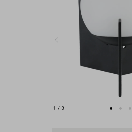
1
/
3