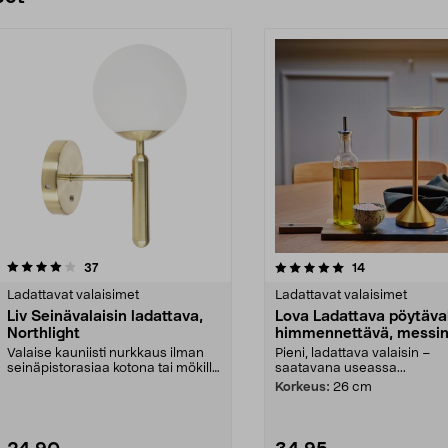
5.0 viidestä
arvostelut
4.0 viidestä
arvostelut
37
14
tähdestä
Ladattavat valaisimet
Ladattavat valaisimet
Liv Seinävalaisin ladattava,
Lova Ladattava pöytäval
Northlight
himmennettävä, messin
Northlight
Valaise kauniisti nurkkaus ilman
Pieni, ladattava valaisin –
seinäpistorasiaa kotona tai mökillä
saatavana useassa...
– lataa val...
Korkeus:
26 cm