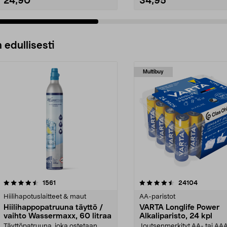
24,90
34,95
 edullisesti
Multibuy
4.5viidestä
arvostelut
4.5viidestä
arvostelut
1561
24104
tähdestä
Hiilihapotuslaitteet & maut
AA-paristot
Hiilihappopatruuna täyttö /
VARTA Longlife Power
vaihto Wassermaxx, 60 litraa
Alkaliparisto, 24 kpl
Täyttöpatruuna, joka ostetaan
Joutsenmerkityt AA- tai AA