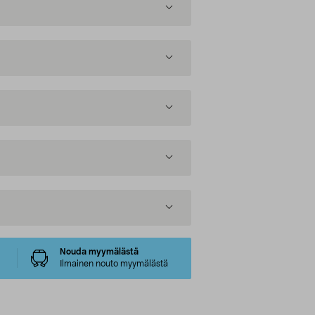
Nouda myymälästä
Ilmainen nouto myymälästä