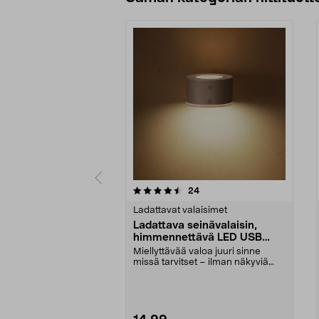
5 viidestä
4.0 viidestä
arvostelut
24
tähdestä
tähdestä
Ladattavat valaisimet
Ladattava seinävalaisin,
himmennettävä LED USB
valkoinen
Miellyttävää valoa juuri sinne
missä tarvitset – ilman näkyviä
johtoja. Ladattav...