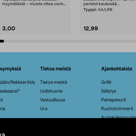
myymälästä – muista ottaa vanha
paristot kaukosää...
patruuna mukaasi m...
Tyyppi:
AA/LR6
3,00
12,99
Lisää ostoskoriin
Lisää ostoskoriin
ysymyksiä
Tietoa meistä
Ajankohtaista
isään/Rekisteröidy
Tietoa meistä
Grillit
 salasana?
Uutishuone
Säilytys
ot
Vastuullisuus
Painepesurit
ria
Ura
Ruohotrimmerit
Aurinkokennovala