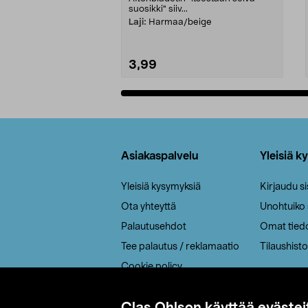
suosikki" siiv...
Laji:
Harmaa/beige
3,99
Lisää ostoskoriin
Alatunniste
Asiakaspalvelu
Yleisiä k
Yleisiä kysymyksiä
Kirjaudu s
Ota yhteyttä
Unohtuiko
Palautusehdot
Omat tied
Tee palautus / reklamaatio
Tilaushisto
Cookie policy
Toimitustavat
Saavutettavuus