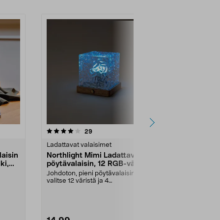
4.5 viidestä
arvostelut
4.0
29
6
tähdestä
tähdestä
Ladattavat valaisimet
Ladattavat va
aisin
Northlight Mimi Ladattava
Lampunvarjo
ki,
pöytävalaisin, 12 RGB-väriä
ladattava U
Johdoton, pieni pöytävalaisin –
Luo persoonal
valitse 12 väristä ja 4
lampunvarjos
valotehosteesta haluamas...
suoraan pullo