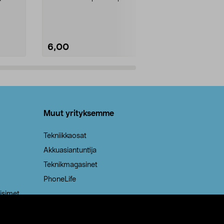
Kestävä, jopa 50 % suurempi ...
roskapussi u
Roskapussi, jo
6,00
2,00
Lisää ostoskoriin
Lisää
Muut yrityksemme
Tekniikkaosat
Akkuasiantuntija
Teknikmagasinet
PhoneLife
isimet