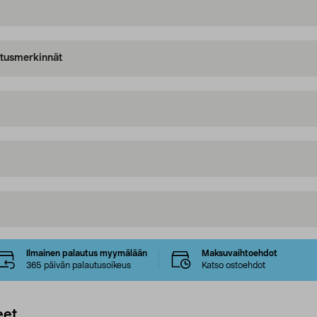
oitusmerkinnät
Ilmainen palautus myymälään
Maksuvaihtoehdot
365 päivän palautusoikeus
Katso ostoehdot
eet