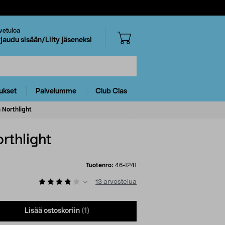
vetuloa
rjaudu sisään/Liity jäseneksi
ukset
Palvelumme
Club Clas
 Northlight
rthlight
Tuotenro:
46-1241
13
arvostelua
Lisää ostoskoriin
(1)