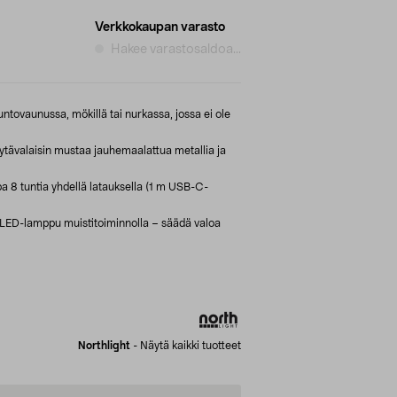
Verkkokaupan varasto
Hakee varastosaldoa...
untovaunussa, mökillä tai nurkassa, jossa ei ole
ytävalaisin mustaa jauhemaalattua metallia ja
pa 8 tuntia yhdellä latauksella (1 m USB-C-
LED-lamppu muistitoiminnolla – säädä valoa
Northlight
-
Näytä kaikki tuotteet