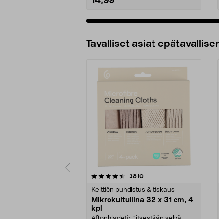
14,99
Tavalliset asiat epätavallisen
5viidestä
4.5viidestä
arvostelut
3810
tähdestä
tähdestä
Keittiön puhdistus & tiskaus
Mikrokuituliina 32 x 31 cm, 4
kpl
Aftonbladetin "itsestään selvä