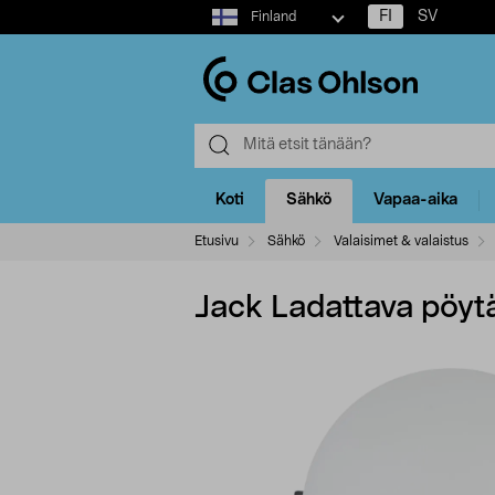
Select
FI
SV
Finland
market
Koti
Sähkö
Vapaa-aika
Etusivu
Sähkö
Valaisimet & valaistus
Jack Ladattava pöytä