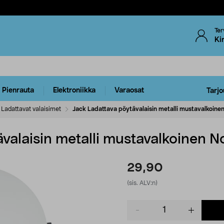
Ter
Ki
Pienrauta
Elektroniikka
Varaosat
Tarjo
Ladattavat valaisimet
Jack Ladattava pöytävalaisin metalli mustavalkoinen
valaisin metalli mustavalkoinen No
29,90
(sis. ALV:n)
Product
quantity