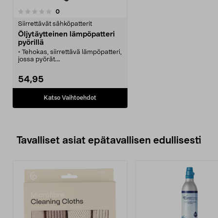
arvostelut
0
Siirrettävät sähköpatterit
Öljytäytteinen lämpöpatteri
pyörillä
• Tehokas, siirrettävä lämpöpatteri,
jossa pyörät.
• Sopii kellariin, mökille tai
asuntovaunun etutelttaan.
54,95
• Lokero johdon säilyttämistä
varten, kun lämpöpatteria ei
käytetä.
Katso Vaihtoehdot
• Kaatumissuoja sammuttaa
lämpöpatterin, jos se kaatuu.
Tavalliset asiat epätavallisen edullisesti