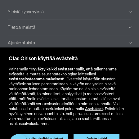
Yleisiä kysymyksiä
Tietoa meistä
Ajankohtaista
Clas Ohlson käyttää evästeitä
Muut yrityksemme
Painamalla
”Hyväksy kaikki evästeet”
sallit, että tallennamme
Etsi myymälä
evästeitä ja muuta seurantateknologiaa laitteellesi
evästeselosteemme mukaisesti
. Evästeitä käytetään sivuston
käyttökokemuksen parantamiseen ja käytön analysointiin sekä
mainonnan kohdentamiseen. Käytämme neljänlaisia evästeitä:
SE
NO
FI
välttämättömät, toiminnalliset, analyyttiset ja mainosevästeet.
Välttämättömiin evästeisiin ei tarvita suostumustasi, sillä ne ovat
FI
SV
välttämättömiä verkkosivuston sisällön toimimisen kannalta. Voit
halutessasi muuttaa asetuksiasi painamalla
Asetukset
. Evästeiden
hyväksyminen on vapaaehtoista. Voit perua suostumuksesi milloin
vain muuttamalla evästeasetuksiasi, apua saat tarvittaessa
asiakaspalvelustamme.
Hyväksy kaikki evästeet
Poista kaikki