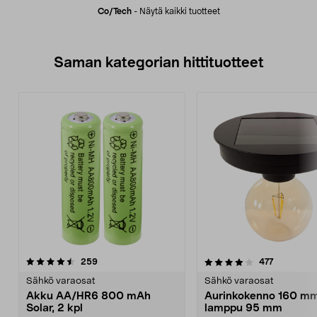
Co/tech
-
Näytä kaikki tuotteet
Saman kategorian hittituotteet
4.0 viidestä
arvostelut
4.5 viidestä
arvostelut
259
477
tähdestä
t
Sähkö varaosat
Sähkö varaosat
Akku AA/HR6 800 mAh
Aurinkokenno 160 mm
Solar, 2 kpl
lamppu 95 mm