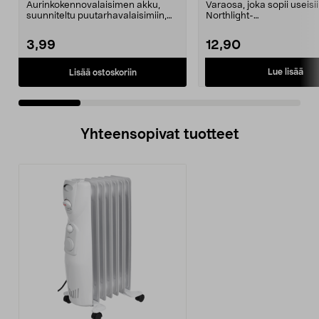
Aurinkokennovalaisimen akku,
Varaosa, joka sopii useisi
suunniteltu puutarhavalaisimiin,
Northlight-
jotka toimivat aur...
aurinkokennovalaisimiin j
koreihin. Au...
3,99
12,90
Lue lisää
Lisää ostoskoriin
Yhteensopivat tuotteet