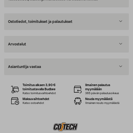
Ostotiedot, toimitukset ja palautukset
Arvostelut
Asiantuntija vastaa
Toimitus alkaen 3,90 €
Ilmainen palautus
toimitustavalla Budbee
myymälään
Katso toimitusvaihtoehdot
365 päivän palautusoikeus
Maksuvaihtoehdot
Nouda myymälästä
Katso ostoehdot
Ilmainen nouto myymälästä