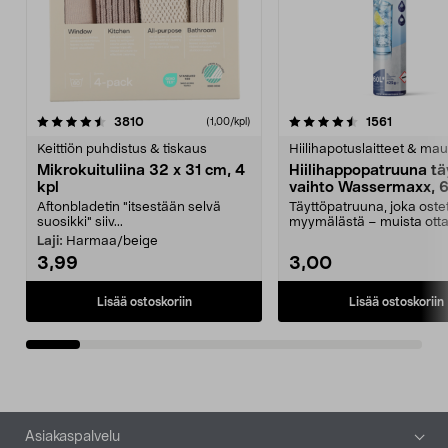
4.5viidestä
arvostelut
4.5viidestä
arvostelu
3810
1561
(1,00/kpl)
tähdestä
t
Keittiön puhdistus & tiskaus
Hiilihapotuslaitteet & mau
Mikrokuituliina 32 x 31 cm, 4
Hiilihappopatruuna tä
kpl
vaihto Wassermaxx, 6
Aftonbladetin "itsestään selvä
Täyttöpatruuna, joka ost
suosikki" siiv...
myymälästä – muista ott
patruuna mukaasi m...
Laji:
Harmaa/beige
3,99
3,00
Lisää ostoskoriin
Lisää ostoskoriin
Alatunniste
Asiakaspalvelu