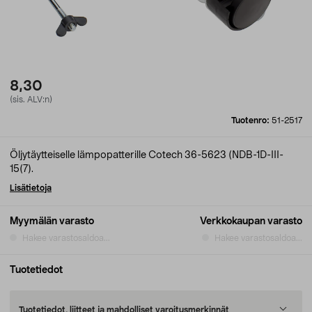
8,30
(sis. ALV:n)
Tuotenro:
51-2517
Öljytäytteiselle lämpopatterille Cotech 36-5623 (NDB-1D-III-
15(7).
Lisätietoja
Myymälän varasto
Verkkokaupan varasto
Hakee varastosaldoa...
Hakee varastosaldoa...
Tuotetiedot
Tuotetiedot, liitteet ja mahdolliset varoitusmerkinnät