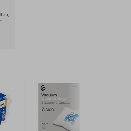
ihku,
kylmä
ngolla
 –
suihku
jakaa
nnin