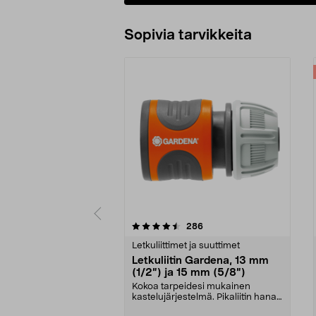
Sopivia tarvikkeita
5viidestä
4.5viidestä
arvostelut
286
tähdestä
tähdestä
Letkuliittimet ja suuttimet
Letkuliitin Gardena, 13 mm
(1/2”) ja 15 mm (5/8”)
Kokoa tarpeidesi mukainen
kastelujärjestelmä. Pikaliitin hanan
ja puutarhaletkun...