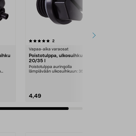
arvostelut
2
tähdestä
Vapaa-aika varaosat
uihku
Poistotulppa, ulkosuihku
20/35 l
Poistotulppa auringolla
a
lämpiävään ulkosuihkuun: 35
litraa, 31-5755 (P2608/FT)20...
4,49
Lisää ostoskoriin