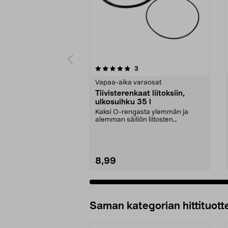
0viidestä
arvostelut
3
0.0 viidestä
tähdestä
tähdestä
Vapaa-aika varaosat
Tiivisterenkaat liitoksiin,
ulkosuihku 35 l
Kaksi O-rengasta ylemmän ja
alemman säiliön liitosten
tiivistämiseen.Sopii aurin...
8,99
Lisää ostoskoriin
Saman kategorian hittituott