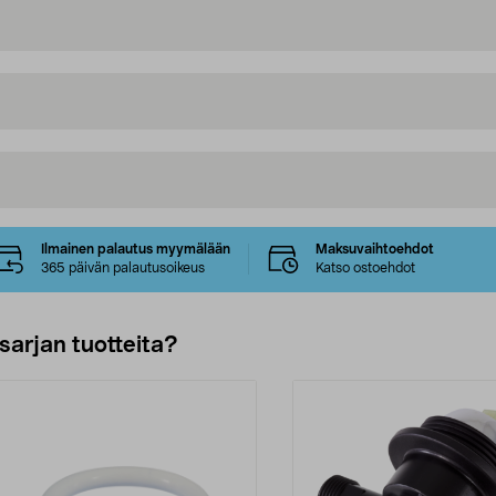
Ilmainen palautus myymälään
Maksuvaihtoehdot
365 päivän palautusoikeus
Katso ostoehdot
sarjan tuotteita?