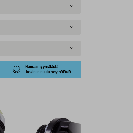
Nouda myymälästä
Ilmainen nouto myymälästä