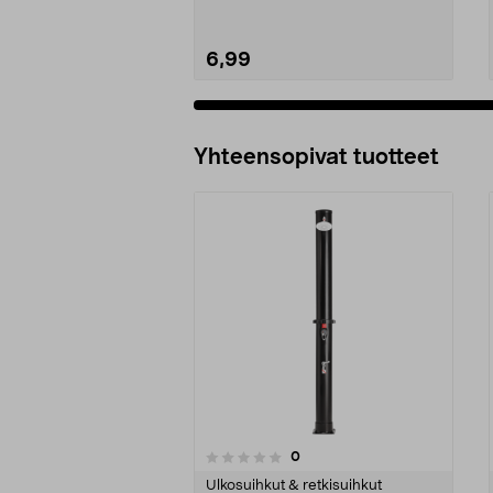
6,99
Lisää ostoskoriin
Yhteensopivat tuotteet
arvostelut
0
0 viidestä
0.0 viidestä
tähdestä
tähdestä
Ulkosuihkut & retkisuihkut