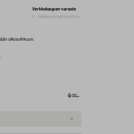
Verkkokaupan varasto
Hakee varastosaldoa...
vään ulkosuihkuun:
)