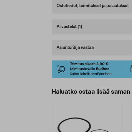
Ostotiedot, toimitukset ja palautukset
Arvostelut
(1)
Asiantuntija vastaa
Toimitus alkaen 3,90 €
toimitustavalla Budbee
Katso toimitusvaihtoehdot
Haluatko ostaa lisää saman 