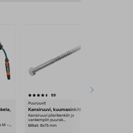
4.5viidestä
arvostelut
4.5
89
8
tähdestä
tähdestä
Puuruuvit
Puuruuvit
kela,
Kansiruuvi, kuumasinkitty
Kansiruuvi,
Kansiruuvi pilarikenkiin ja
Kansiruuvi pil
vankempiin puurak...
vankempiin pu
p M –
Mitat:
8x75 mm
Mitat:
8x90 