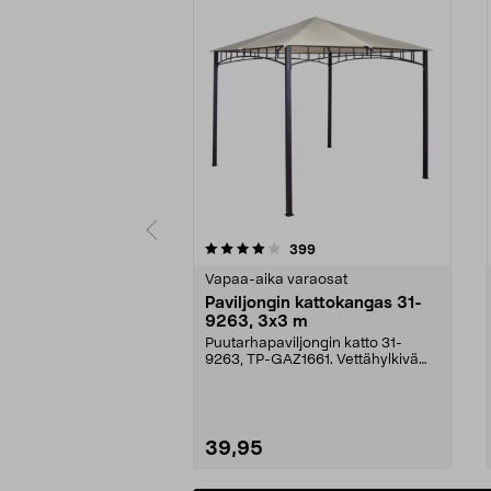
0 viidestä
4.0 viidestä
arvostelut
399
tähdestä
tähdestä
Vapaa-aika varaosat
Paviljongin kattokangas 31-
9263, 3x3 m
Puutarhapaviljongin katto 31-
9263, TP-GAZ1661. Vettähylkivä
polyesteriä. Huom! ...
39,95