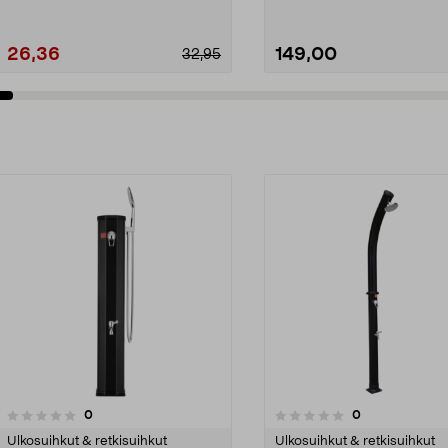
26,36
149,00
32,95
Lisää ostoskoriin
Lisää ostoskoriin
arvostelut
arvostelut
0
0
0.0 viidestä
tähdestä
Ulkosuihkut & retkisuihkut
Ulkosuihkut & retkisuihkut