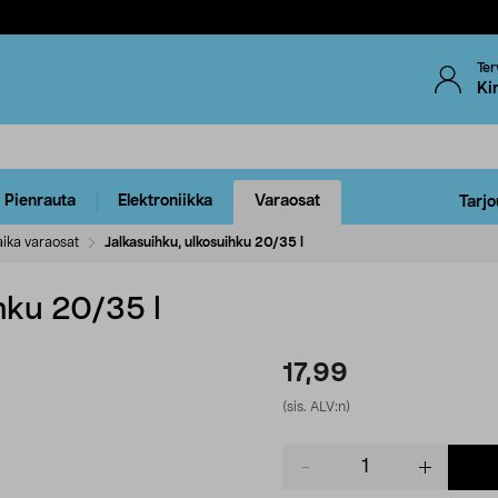
Ter
Ki
Pienrauta
Elektroniikka
Varaosat
Tarjo
ika varaosat
Jalkasuihku, ulkosuihku 20/35 l
hku 20/35 l
17,99
(sis. ALV:n)
Product
quantity