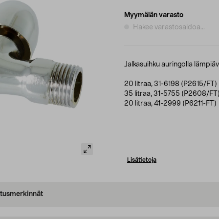
Myymälän varasto
Hakee varastosaldoa...
Jalkasuihku auringolla lämpiä
20 litraa, 31-6198 (P2615/FT)
35 litraa, 31-5755 (P2608/FT
20 litraa, 41-2999 (P6211-FT)
Lisätietoja
oitusmerkinnät