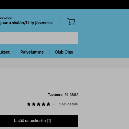
vetuloa
rjaudu sisään/Liity jäseneksi
ukset
Palvelumme
Club Clas
Tuotenro:
51-3882
1
arvostelu
Lisää ostoskoriin
(1)