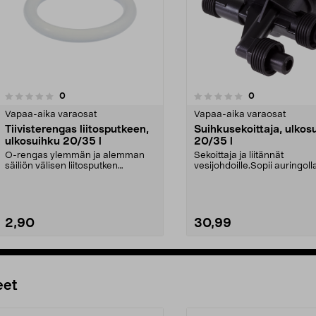
5.0viidestä
arvostelut
arvostelut
0
0
0.0 viidestä
tähdestä
Vapaa-aika varaosat
Vapaa-aika varaosat
Tiivisterengas liitosputkeen,
Suihkusekoittaja, ulkos
ulkosuihku 20/35 l
20/35 l
O-rengas ylemmän ja alemman
Sekoittaja ja liitännät
säiliön välisen liitosputken
vesijohdoille.Sopii auringoll
tiivistämiseen.Sopii au...
lämpiävään ulkosuihkuun: ...
2,90
30,99
Lisää ostoskoriin
Lisää ostoskoriin
eet