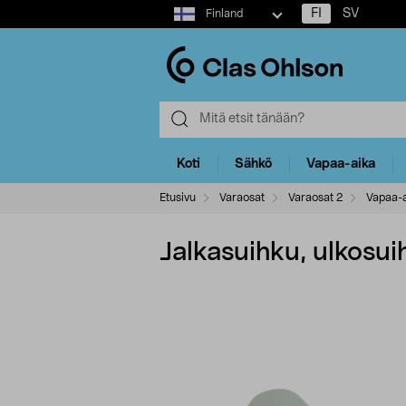
Select
FI
SV
Finland
market
Koti
Sähkö
Vapaa-aika
Etusivu
Varaosat
Varaosat 2
Vapaa-a
Jalkasuihku, ulkosui