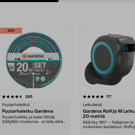
-20%
5.0viidestä
arvostelut
4.5viidestä
arvostelut
265
177
tähdestä
Puutarhaletkut
Letkukelat
Puutarhaletku Gardena
Gardena RollUp M Letku
20 metriä
Puutarhaletku ja kaksi liitintä.
Säilyttää muotonsa - ei taitu eikä
Kääntyy 180° – helppoon ja
tuki veden v...
mukavaan kasteluun. RollU
seinään kiinnitettävä ...