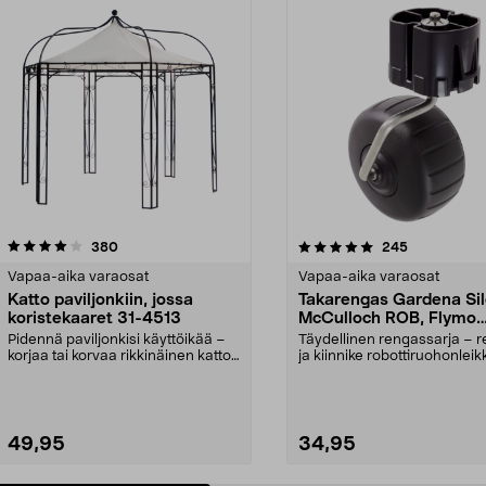
5.0 viidestä
arvostelut
4.5 viidestä
arvostelut
380
245
tähdestä
Vapaa-aika varaosat
Vapaa-aika varaosat
Katto paviljonkiin, jossa
Takarengas Gardena Sil
koristekaaret 31-4513
McCulloch ROB, Flymo
Easilife
Pidennä paviljonkisi käyttöikää –
Täydellinen rengassarja – 
korjaa tai korvaa rikkinäinen katto.
ja kiinnike robottiruohonleikk
Puutarhap...
Takapyörä ...
49,95
34,95