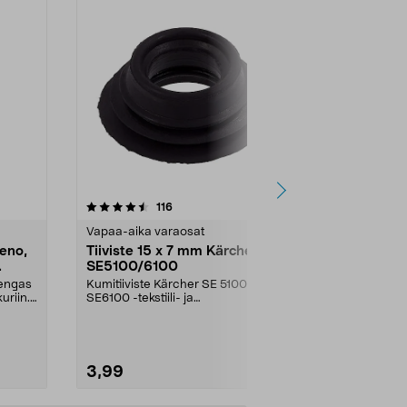
4.5 viidestä
arvostelut
4.5
116
1
tähdestä
tähdestä
Vapaa-aika varaosat
Vapaa-aika v
eno,
Tiiviste 15 x 7 mm Kärcher
Bosch Teräl
SE5100/6100
ruohotrimme
ART 26 LI
rengas
Kumitiiviste Kärcher SE 5100- ja
Bosch-ruohot
uriin.
SE6100 -tekstiili- ja
LI ja ART 26 LI
mattopesureihin.
trimmerin teri.
3,99
14,90