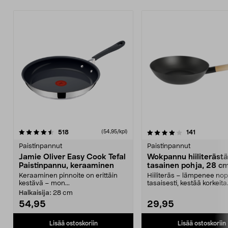
4.0 viidestä
arvostelut
4.5 viidestä
arvostelut
518
141
(54,95/kpl)
tähdestä
t
Paistinpannut
Paistinpannut
Jamie Oliver Easy Cook Tefal
Wokpannu hiiliterästä
Paistinpannu, keraaminen
tasainen pohja, 28 c
Keraaminen pinnoite on erittäin
Hiiliteräs – lämpenee nop
kestävä – mon...
tasaisesti, kestää korkeita
lämpötiloja. Wokki...
Halkaisija:
28 cm
54,95
29,95
Lisää ostoskoriin
Lisää ostoskoriin