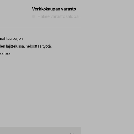
Verkkokaupan varasto
Hakee varastosaldoa...
mahtuu paljon.
n lajittelussa, helpottaa työtä.
alista.