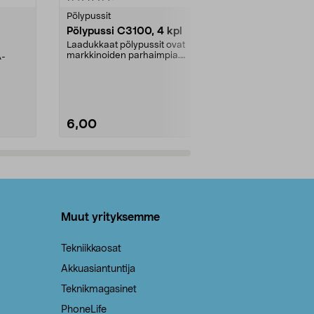
tähdestä
tähdestä
Pölypussit
Kierrätys & ro
Pölypussi C3100, 4 kpl
Roskapussi,
kahvat, 30 l
Laadukkaat pölypussit ovat
markkinoiden parhaimpia.
A-
Testivoittaja 
Kestävä, jopa 50 % suurempi ...
roskapussi u
Roskapussi, jo
6,00
2,00
Lisää ostoskoriin
Lisää
Muut yrityksemme
Tekniikkaosat
Akkuasiantuntija
Teknikmagasinet
PhoneLife