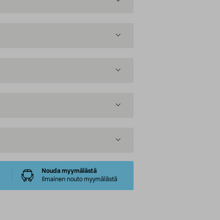
Nouda myymälästä
Ilmainen nouto myymälästä