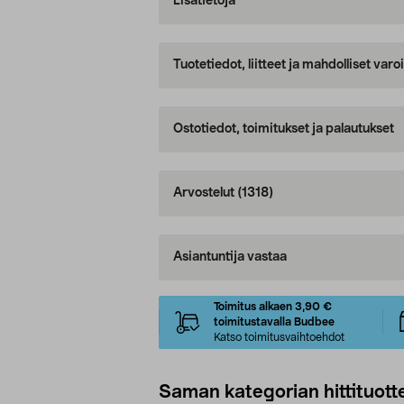
Lisätietoja
Tuotetiedot, liitteet ja mahdolliset var
Ostotiedot, toimitukset ja palautukset
Arvostelut
(1318)
Asiantuntija vastaa
Toimitus alkaen 3,90 €
toimitustavalla Budbee
Katso toimitusvaihtoehdot
Saman kategorian hittituott