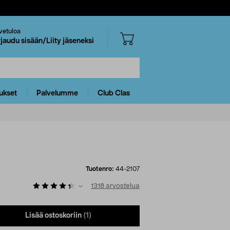
vetuloa
rjaudu sisään/Liity jäseneksi
ukset
Palvelumme
Club Clas
Tuotenro:
44-2107
1318
arvostelua
Lisää ostoskoriin
(1)