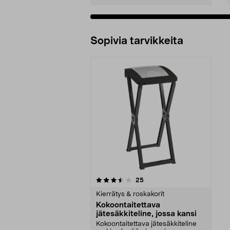
Sopivia tarvikkeita
5viidestä
arvostelut
25
tähdestä
Kierrätys & roskakorit
Kokoontaitettava
jätesäkkiteline, jossa kansi
Kokoontaitettava jätesäkkiteline