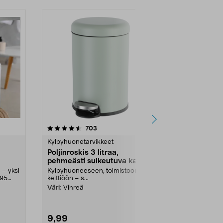
4.5 viidestä
arvostelut
4.5
703
7
tähdestä
tähdestä
Kylpyhuonetarvikkeet
Kylpyhuoneta
Poljinroskis 3 litraa,
Poljinroskis 
pehmeästi sulkeutuva kansi
pehmeästi 
 – yksi
Kylpyhuoneeseen, toimistoon tai
Kylpyhuoneese
495
keittiöön – s...
keittiöön – s...
Väri:
Vihreä
Väri:
Beige
9,99
9,99