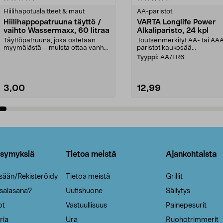
tähdestä
Hiilihapotuslaitteet & maut
AA-paristot
Hiilihappopatruuna täyttö /
VARTA Longlife Power
vaihto Wassermaxx, 60 litraa
Alkaliparisto, 24 kpl
Täyttöpatruuna, joka ostetaan
Joutsenmerkityt AA- tai AA
myymälästä – muista ottaa vanha
paristot kaukosää...
patruuna mukaasi m...
Tyyppi:
AA/LR6
3,00
12,99
Lisää ostoskoriin
Lisää ostoskoriin
ysymyksiä
Tietoa meistä
Ajankohtaista
isään/Rekisteröidy
Tietoa meistä
Grillit
 salasana?
Uutishuone
Säilytys
ot
Vastuullisuus
Painepesurit
ria
Ura
Ruohotrimmerit