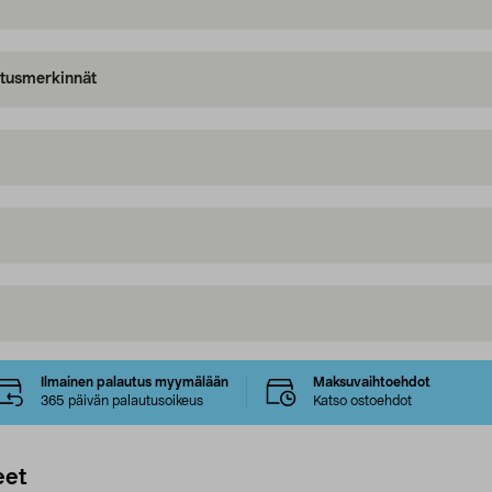
oitusmerkinnät
Ilmainen palautus myymälään
Maksuvaihtoehdot
365 päivän palautusoikeus
Katso ostoehdot
eet