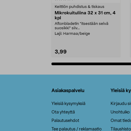
tähdestä
tähdestä
Keittiön puhdistus & tiskaus
Mikrokuituliina 32 x 31 cm, 4
kpl
Aftonbladetin "itsestään selvä
suosikki" siiv...
Laji:
Harmaa/beige
3,99
Lisää ostoskoriin
Alatunniste
Asiakaspalvelu
Yleisiä k
Yleisiä kysymyksiä
Kirjaudu s
Ota yhteyttä
Unohtuiko
Palautusehdot
Omat tied
Tee palautus / reklamaatio
Tilaushisto