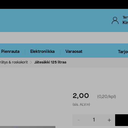
Ter
Ki
Pienrauta
Elektroniikka
Varaosat
Tarjo
rätys & roskakorit
Jätesäkki 125 litraa
2,00
(0,20/kpl)
(sis. ALV:n)
Product
quantity