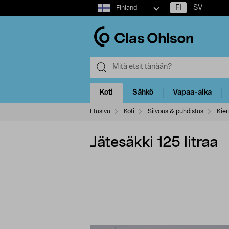
Select
FI
SV
Finland
market
Koti
Sähkö
Vapaa-aika
Etusivu
Koti
Siivous & puhdistus
Kier
Jätesäkki 125 litraa