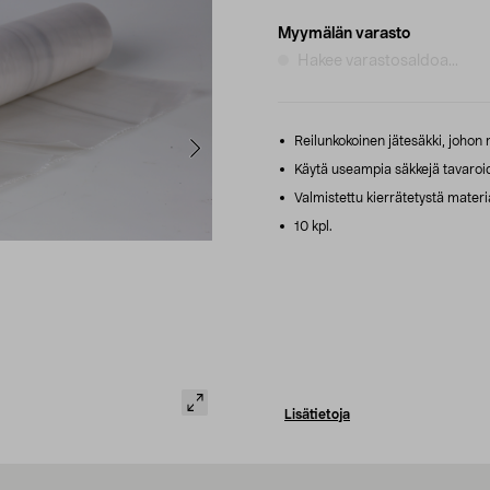
Myymälän varasto
Hakee varastosaldoa...
Reilunkokoinen jätesäkki, johon 
Käytä useampia säkkejä tavaroide
Valmistettu kierrätetystä materia
10 kpl.
Lisätietoja