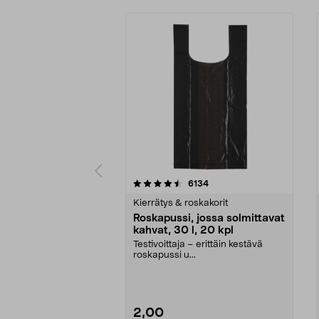
5 viidestä
4.0 viidestä
arvostelut
6134
tähdestä
tähdestä
Kierrätys & roskakorit
Roskapussi, jossa solmittavat
kahvat, 30 l, 20 kpl
Testivoittaja – erittäin kestävä
roskapussi u...
2,00