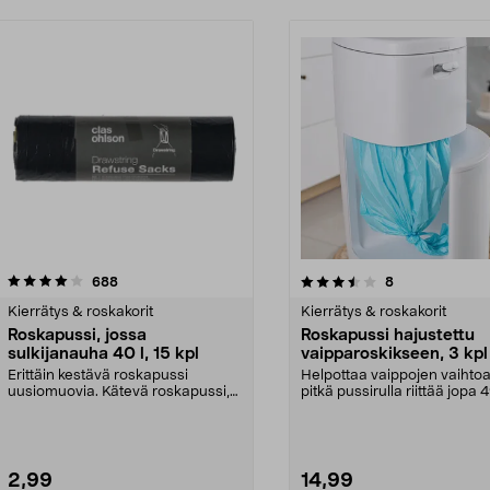
3.5 viidestä
arvostelut
4.5 viidestä
arvostelut
688
8
tähdestä
Kierrätys & roskakorit
Kierrätys & roskakorit
Roskapussi, jossa
Roskapussi hajustettu
sulkijanauha 40 l, 15 kpl
vaipparoskikseen, 3 kpl
Erittäin kestävä roskapussi
Helpottaa vaippojen vaihtoa
uusiomuovia. Kätevä roskapussi,
pitkä pussirulla riittää jopa 
jossa on kahvat – he...
vaipalle. K...
2,99
14,99