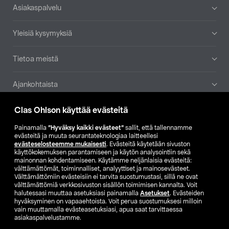
Alatunniste
Asiakaspalvelu
Yleisiä kysymyksiä
Tietoa meistä
Ajankohtaista
Clas Ohlson käyttää evästeitä
Muut yrityksemme
Painamalla
”Hyväksy kaikki evästeet”
sallit, että tallennamme
Etsi myymälä
evästeitä ja muuta seurantateknologiaa laitteellesi
evästeselosteemme mukaisesti
. Evästeitä käytetään sivuston
käyttökokemuksen parantamiseen ja käytön analysointiin sekä
mainonnan kohdentamiseen. Käytämme neljänlaisia evästeitä:
SE
NO
FI
välttämättömät, toiminnalliset, analyyttiset ja mainosevästeet.
Välttämättömiin evästeisiin ei tarvita suostumustasi, sillä ne ovat
FI
SV
välttämättömiä verkkosivuston sisällön toimimisen kannalta. Voit
halutessasi muuttaa asetuksiasi painamalla
Asetukset
. Evästeiden
hyväksyminen on vapaaehtoista. Voit perua suostumuksesi milloin
vain muuttamalla evästeasetuksiasi, apua saat tarvittaessa
asiakaspalvelustamme.