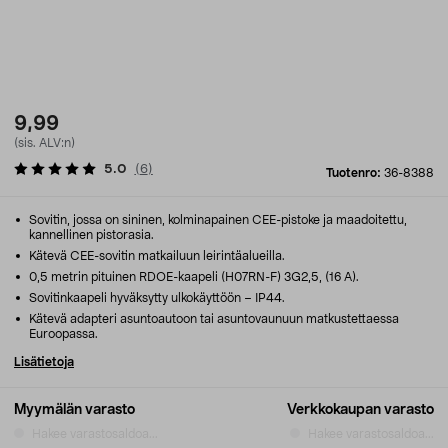
9,99
(sis. ALV:n)
5.0
(
6
)
Tuotenro:
36-8388
Sovitin, jossa on sininen, kolminapainen CEE-pistoke ja maadoitettu,
kannellinen pistorasia.
Kätevä CEE-sovitin matkailuun leirintäalueilla.
0,5 metrin pituinen RDOE-kaapeli (H07RN-F) 3G2,5, (16 A).
Sovitinkaapeli hyväksytty ulkokäyttöön – IP44.
Kätevä adapteri asuntoautoon tai asuntovaunuun matkustettaessa
Euroopassa.
Lisätietoja
Myymälän varasto
Verkkokaupan varasto
Hakee varastosaldoa...
Hakee varastosaldoa...