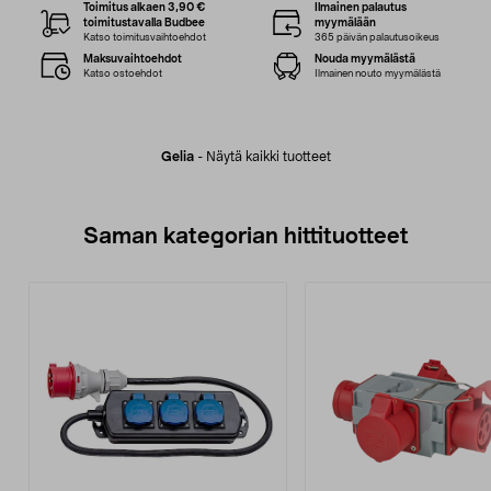
Toimitus alkaen 3,90 €
Ilmainen palautus
toimitustavalla Budbee
myymälään
Katso toimitusvaihtoehdot
365 päivän palautusoikeus
Maksuvaihtoehdot
Nouda myymälästä
Katso ostoehdot
Ilmainen nouto myymälästä
Gelia
-
Näytä kaikki tuotteet
Saman kategorian hittituotteet