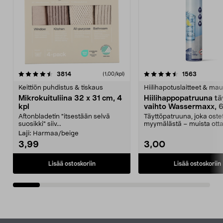
4.5viidestä
arvostelut
4.5viidestä
arvostelu
3814
1563
(1,00/kpl)
tähdestä
t
Keittiön puhdistus & tiskaus
Hiilihapotuslaitteet & mau
Mikrokuituliina 32 x 31 cm, 4
Hiilihappopatruuna tä
kpl
vaihto Wassermaxx, 6
Aftonbladetin "itsestään selvä
Täyttöpatruuna, joka ost
suosikki" siiv...
myymälästä – muista ott
patruuna mukaasi m...
Laji:
Harmaa/beige
3,99
3,00
Lisää ostoskoriin
Lisää ostoskoriin