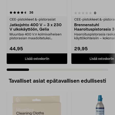
arvostelut
4.5 viidestä
36
arvostelut
0
0.0 viidestä
t
tähdestä
CEE-pistokkeet &-pistorasiat
CEE-pistokkeet &-pistora
Jatkojohto 400 V – 3 x 230
Brennenstuhl
V ulkokäyttöön, Gelia
Haaroituspistorasia 3
osainen CEE 400V/16
Muuntaa 400 V:n kolmivaiheisen
Haaroituspistorasia raska
ulkokäyttöön
pistorasian maadoitetuksi
käyttökohteisiin – kokona
haaroitusrasiaksi, joss...
jopa 11 000 W. Br...
44,95
29,95
Lisää ostoskoriin
Lisää ostoskoriin
Tavalliset asiat epätavallisen edullisesti