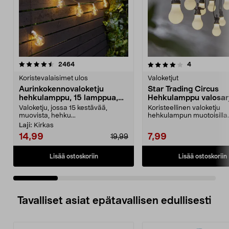
4.0 viidestä
arvostelut
4.5 viidestä
arvostelut
2464
4
tähdestä
t
Koristevalaisimet ulos
Valoketjut
Aurinkokennovaloketju
Star Trading Circus
hehkulamppu, 15 lamppua,
Hehkulamppu valosarj
7,2 m
10 LED
Valoketju, jossa 15 kestävää,
Koristeellinen valoketju
muovista, hehku...
hehkulampun muotoisilla
lampuilla – helppo kiinnittä
Laji:
Kirkas
14,99
7,99
19,99
Lisää ostoskoriin
Lisää ostoskoriin
Tavalliset asiat epätavallisen edullisesti