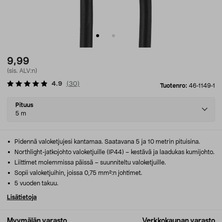
9,99
(sis. ALV:n)
4.9
(
30
)
Tuotenro:
46-1149-1
Select
Pituus
variant
5 m
Pidennä valoketjujesi kantamaa. Saatavana 5 ja 10 metrin pituisina.
Northlight-jatkojohto valoketjuille (IP44) – kestävä ja laadukas kumijohto.
Liittimet molemmissa päissä – suunniteltu valoketjuille.
Sopii valoketjuihin, joissa 0,75 mm²:n johtimet.
5 vuoden takuu.
Lisätietoja
Myymälän varasto
Verkkokaupan varasto