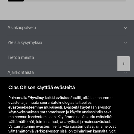
Alatunniste
Asiakaspalvelu
Yleisiä kysymyksiä
Tietoa meistä
Product
+
quantity
Ajankohtaista
Clas Ohlson käyttää evästeitä
Muut yrityksemme
Painamalla
”Hyväksy kaikki evästeet”
sallit, että tallennamme
Etsi myymälä
evästeitä ja muuta seurantateknologiaa laitteellesi
evästeselosteemme mukaisesti
. Evästeitä käytetään sivuston
käyttökokemuksen parantamiseen ja käytön analysointiin sekä
mainonnan kohdentamiseen. Käytämme neljänlaisia evästeitä:
SE
NO
FI
välttämättömät, toiminnalliset, analyyttiset ja mainosevästeet.
Välttämättömiin evästeisiin ei tarvita suostumustasi, sillä ne ovat
FI
SV
välttämättömiä verkkosivuston sisällön toimimisen kannalta. Voit