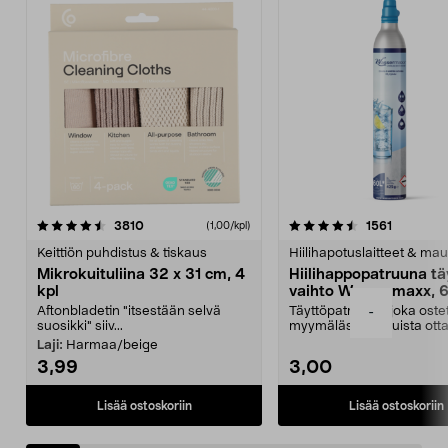
4.5viidestä
arvostelut
4.5viidestä
arvostelu
3810
1561
(1,00/kpl)
tähdestä
t
Keittiön puhdistus & tiskaus
Hiilihapotuslaitteet & mau
Mikrokuituliina 32 x 31 cm, 4
Hiilihappopatruuna tä
kpl
vaihto Wassermaxx, 6
Aftonbladetin "itsestään selvä
Täyttöpatruuna, joka ost
-
suosikki" siiv...
myymälästä – muista ott
patruuna mukaasi m...
Laji:
Harmaa/beige
3,99
3,00
Lisää ostoskoriin
Lisää ostoskoriin