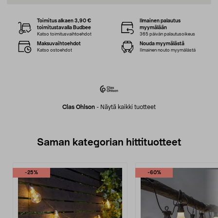
Toimitus alkaen 3,90 €
Ilmainen palautus
toimitustavalla Budbee
myymälään
Katso toimitusvaihtoehdot
365 päivän palautusoikeus
Maksuvaihtoehdot
Nouda myymälästä
Katso ostoehdot
Ilmainen nouto myymälästä
Clas Ohlson
-
Näytä kaikki tuotteet
Saman kategorian hittituotteet
-25%
-60%