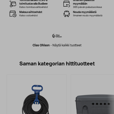
Toimitus alkaen 3,90 €
Ilmainen palautus
toimitustavalla Budbee
myymälään
Katso toimitusvaihtoehdot
365 päivän palautusoikeus
Maksuvaihtoehdot
Nouda myymälästä
Katso ostoehdot
Ilmainen nouto myymälästä
Clas Ohlson
-
Näytä kaikki tuotteet
Saman kategorian hittituotteet