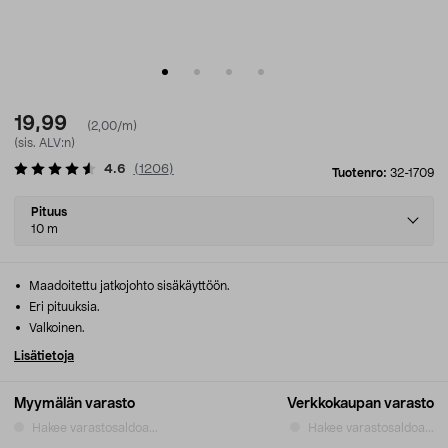
19,99
(2,00/m)
(sis. ALV:n)
4.6
(
1206
)
Tuotenro:
32-1709
Select
Pituus
variant
10 m
Maadoitettu jatkojohto sisäkäyttöön.
Eri pituuksia.
Valkoinen.
Lisätietoja
Myymälän varasto
Verkkokaupan varasto
Hakee varastosaldoa...
Hakee varastosaldoa...