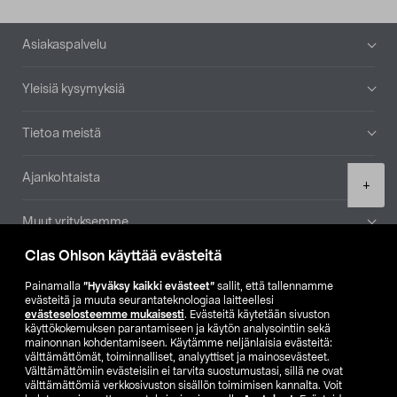
Alatunniste
Asiakaspalvelu
Yleisiä kysymyksiä
Tietoa meistä
Ajankohtaista
Product
+
quantity
Muut yrityksemme
Clas Ohlson käyttää evästeitä
Etsi myymälä
Painamalla
”Hyväksy kaikki evästeet”
sallit, että tallennamme
evästeitä ja muuta seurantateknologiaa laitteellesi
SE
NO
FI
evästeselosteemme mukaisesti
. Evästeitä käytetään sivuston
käyttökokemuksen parantamiseen ja käytön analysointiin sekä
FI
SV
mainonnan kohdentamiseen. Käytämme neljänlaisia evästeitä:
välttämättömät, toiminnalliset, analyyttiset ja mainosevästeet.
Välttämättömiin evästeisiin ei tarvita suostumustasi, sillä ne ovat
välttämättömiä verkkosivuston sisällön toimimisen kannalta. Voit