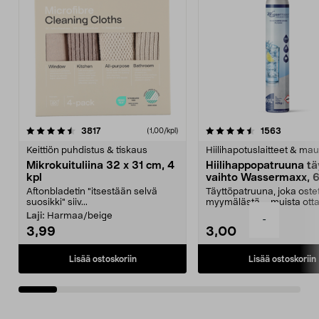
4.5viidestä
arvostelut
4.5viidestä
arvostelu
3817
1563
(1,00/kpl)
tähdestä
t
Keittiön puhdistus & tiskaus
Hiilihapotuslaitteet & mau
Mikrokuituliina 32 x 31 cm, 4
Hiilihappopatruuna tä
kpl
vaihto Wassermaxx, 6
Aftonbladetin "itsestään selvä
Täyttöpatruuna, joka ost
suosikki" siiv...
myymälästä – muista ott
patruuna mukaasi m...
Laji:
Harmaa/beige
-
3,99
3,00
Lisää ostoskoriin
Lisää ostoskoriin