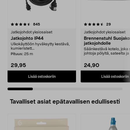
4.5 viidestä
arvostelut
4.5 viidestä
arvostelut
845
29
tähdestä
t
Jatkojohdot yksiosaiset
Jatkojohdot yksiosaiset
Jatkojohto IP44
Brennenstuhl Suojako
jatkojohdolle
Ulkokäyttöön hyväksytty kestävä,
kumieristett...
Säänkestävä kotelo, joka
johtoja pölyltä, sateelta ja
Pituus:
25 m
Brennenstu...
29,95
24,90
Lisää ostoskoriin
Lisää ostoskoriin
Tavalliset asiat epätavallisen edullisesti