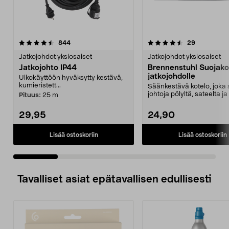
4.5 viidestä
arvostelut
4.5 viidestä
arvostelut
844
29
tähdestä
t
Jatkojohdot yksiosaiset
Jatkojohdot yksiosaiset
Jatkojohto IP44
Brennenstuhl Suojako
jatkojohdolle
Ulkokäyttöön hyväksytty kestävä,
kumieristett...
Säänkestävä kotelo, joka
johtoja pölyltä, sateelta ja
Pituus:
25 m
Brennenstu...
29,95
24,90
Lisää ostoskoriin
Lisää ostoskoriin
Tavalliset asiat epätavallisen edullisesti