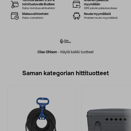
Toimitus alkaen 3,90 €
Ilmainen palautus
toimitustavalla Budbee
myymälään
Katso toimitusvaihtoehdot
365 päivän palautusoikeus
Maksuvaihtoehdot
Nouda myymälästä
Katso ostoehdot
Ilmainen nouto myymälästä
Clas Ohlson
-
Näytä kaikki tuotteet
Saman kategorian hittituotteet