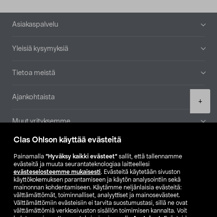
Alatunniste
Asiakaspalvelu
Yleisiä kysymyksiä
Tietoa meistä
Ajankohtaista
Product
+
quantity
Muut yrityksemme
Clas Ohlson käyttää evästeitä
Etsi myymälä
Painamalla
”Hyväksy kaikki evästeet”
sallit, että tallennamme
evästeitä ja muuta seurantateknologiaa laitteellesi
SE
NO
FI
evästeselosteemme mukaisesti
. Evästeitä käytetään sivuston
käyttökokemuksen parantamiseen ja käytön analysointiin sekä
FI
SV
mainonnan kohdentamiseen. Käytämme neljänlaisia evästeitä:
välttämättömät, toiminnalliset, analyyttiset ja mainosevästeet.
Välttämättömiin evästeisiin ei tarvita suostumustasi, sillä ne ovat
välttämättömiä verkkosivuston sisällön toimimisen kannalta. Voit