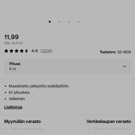
11,99
(sis. ALV:n)
4.6
(
1206
)
Tuotenro:
32-1909
Select
Pituus
variant
5 m
Maadoitettu jatkojohto sisäkäyttöön.
Eri pituuksia.
Valkoinen.
Lisätietoja
Myymälän varasto
Verkkokaupan varasto
Hakee varastosaldoa...
Hakee varastosaldoa...