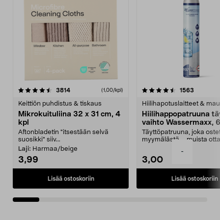
4.5viidestä
arvostelut
4.5viidestä
arvostelu
3814
1563
(1,00/kpl)
tähdestä
t
Keittiön puhdistus & tiskaus
Hiilihapotuslaitteet & mau
Mikrokuituliina 32 x 31 cm, 4
Hiilihappopatruuna tä
kpl
vaihto Wassermaxx, 6
Aftonbladetin "itsestään selvä
Täyttöpatruuna, joka ost
suosikki" siiv...
myymälästä – muista ott
patruuna mukaasi m...
Laji:
Harmaa/beige
-
3,99
3,00
Lisää ostoskoriin
Lisää ostoskoriin