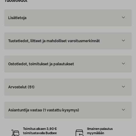
Tuotetiedot
Lisätietoja
Tuotetiedot, liitteet ja mahdolliset varoitusmerkinnät
Ostotiedot, toimitukset ja palautukset
Arvostelut
(51)
Asiantuntija vastaa
(1 vastattu kysymys)
Toimitus alkaen 3,90 €
Ilmainen palautus
toimitustavalla Budbee
myymälään