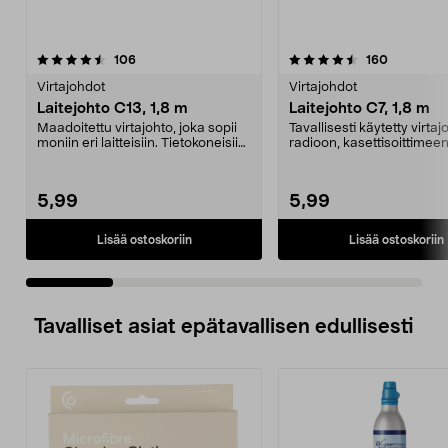
4.5 viidestä
arvostelut
4.5 viidestä
arvostelut
106
160
tähdestä
t
Virtajohdot
Virtajohdot
Laitejohto C13, 1,8 m
Laitejohto C7, 1,8 m
Maadoitettu virtajohto, joka sopii
Tavallisesti käytetty virtaj
moniin eri laitteisiin. Tietokoneisiin,
radioon, kasettisoittimeen
tulos...
parranajokoneeseen ...
5,99
5,99
Lisää ostoskoriin
Lisää ostoskoriin
Tavalliset asiat epätavallisen edullisesti