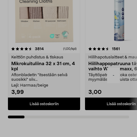
4.5viidestä
arvostelut
4.5viidestä
arvostelu
3814
1561
(1,00/kpl)
tähdestä
t
Keittiön puhdistus & tiskaus
Hiilihapotuslaitteet & mau
Mikrokuituliina 32 x 31 cm, 4
Hiilihappopatruuna tä
kpl
vaihto Wassermaxx, 6
Aftonbladetin "itsestään selvä
Täyttöpatruuna, joka ost
-
suosikki" siiv...
myymälästä – muista ott
patruuna mukaasi m...
Laji:
Harmaa/beige
3,99
3,00
Lisää ostoskoriin
Lisää ostoskoriin