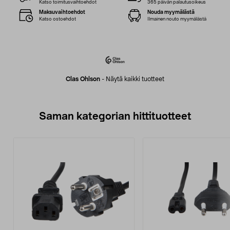
Katso toimitusvaihtoehdot
365 päivän palautusoikeus
Maksuvaihtoehdot
Nouda myymälästä
Katso ostoehdot
Ilmainen nouto myymälästä
Clas Ohlson
-
Näytä kaikki tuotteet
Saman kategorian hittituotteet