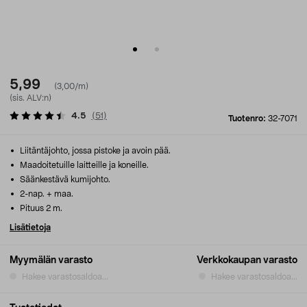
5,99
(3,00/m)
(sis. ALV:n)
4.5
(
51
)
Tuotenro:
32-7071
Liitäntäjohto, jossa pistoke ja avoin pää.
Maadoitetuille laitteille ja koneille.
Säänkestävä kumijohto.
2-nap. + maa.
Pituus 2 m.
Lisätietoja
Myymälän varasto
Verkkokaupan varasto
Hakee varastosaldoa...
Hakee varastosaldoa...