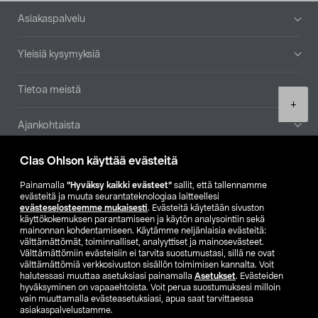
Alatunniste
Asiakaspalvelu
Yleisiä kysymyksiä
Tietoa meistä
Product
+
quantity
Ajankohtaista
Clas Ohlson käyttää evästeitä
Muut yrityksemme
Painamalla
”Hyväksy kaikki evästeet”
sallit, että tallennamme
Etsi myymälä
evästeitä ja muuta seurantateknologiaa laitteellesi
evästeselosteemme mukaisesti
. Evästeitä käytetään sivuston
käyttökokemuksen parantamiseen ja käytön analysointiin sekä
mainonnan kohdentamiseen. Käytämme neljänlaisia evästeitä:
SE
NO
FI
välttämättömät, toiminnalliset, analyyttiset ja mainosevästeet.
Välttämättömiin evästeisiin ei tarvita suostumustasi, sillä ne ovat
FI
SV
välttämättömiä verkkosivuston sisällön toimimisen kannalta. Voit
halutessasi muuttaa asetuksiasi painamalla
Asetukset
. Evästeiden
hyväksyminen on vapaaehtoista. Voit perua suostumuksesi milloin
vain muuttamalla evästeasetuksiasi, apua saat tarvittaessa
asiakaspalvelustamme.