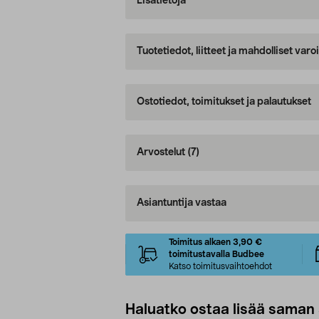
Lisätietoja
Tuotetiedot, liitteet ja mahdolliset var
Ostotiedot, toimitukset ja palautukset
Arvostelut
(7)
Asiantuntija vastaa
Toimitus alkaen 3,90 €
toimitustavalla Budbee
Katso toimitusvaihtoehdot
Haluatko ostaa lisää saman 