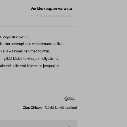
Verkkokaupan varasto
Hakee varastosaldoa...
in jooga-asentoihin.
 kertaa kovempi kuin vaahtomuovipalikka.
alla – täydellinen meditointiin.
 – pitää kädet kuivina ja miellyttävinä.
oittelijoille että kokeneille joogaajille.
Clas Ohlson
-
Näytä kaikki tuotteet