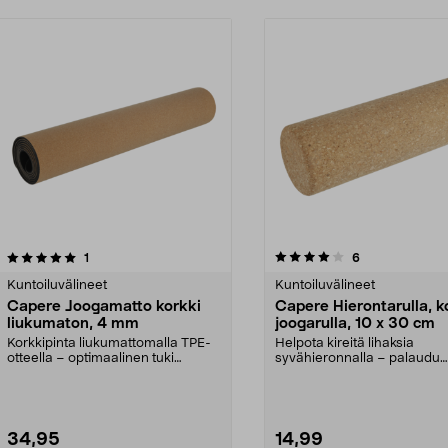
4.0viidestä
arvostelut
arvostelut
1
6
tähdestä
Kuntoiluvälineet
Kuntoiluvälineet
Capere Joogamatto korkki
Capere Hierontarulla, k
liukumaton, 4 mm
joogarulla, 10 x 30 cm
Korkkipinta liukumattomalla TPE-
Helpota kireitä lihaksia
otteella – optimaalinen tuki
syvähieronnalla – palaudu
nivelille ja polvil...
nopeammin. Capere-korkkin
34,95
14,99