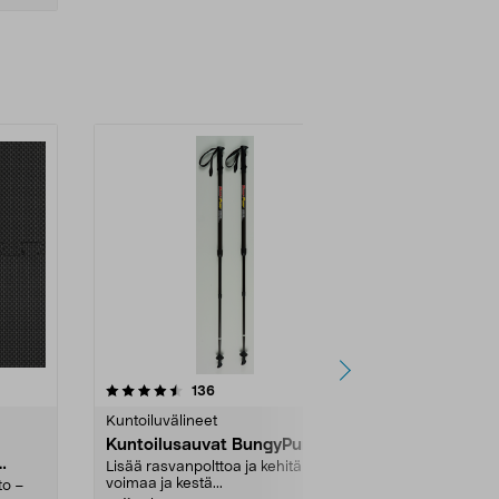
4.5 viidestä
arvostelut
4.5
136
tähdestä
tähdestä
Kuntoiluvälineet
Kuntoiluvälin
Kuntoilusauvat BungyPump
Capere Vas
vastustasoa
Lisää rasvanpolttoa ja kehitä
voimaa ja kestä...
to –
5 eri vahvui