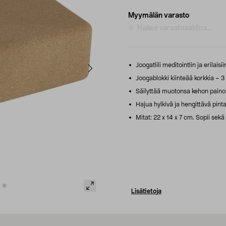
Myymälän varasto
Hakee varastosaldoa...
Joogatiili meditointiin ja erilaisi
Joogablokki kiinteää korkkia – 3
Säilyttää muotonsa kehon painon 
Hajua hylkivä ja hengittävä pinta
Mitat: 22 x 14 x 7 cm. Sopii sekä al
Lisätietoja