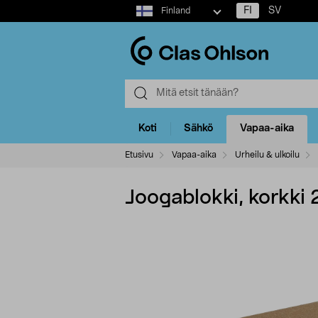
Select
FI
SV
Finland
market
Koti
Sähkö
Vapaa-aika
Etusivu
Vapaa-aika
Urheilu & ulkoilu
Joogablokki, korkki