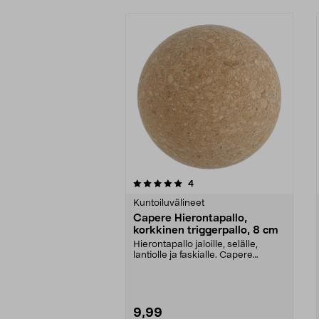
0viidestä
5.0viidestä
arvostelut
4
tähdestä
tähdestä
Kuntoiluvälineet
Capere Hierontapallo,
korkkinen triggerpallo, 8 cm
Hierontapallo jaloille, selälle,
lantiolle ja faskialle. Capere
korkkinen hieron...
9,99