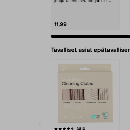
jooga-asentoihin. Joogablokki
kiinteää kor...
11,99
Tavalliset asiat epätavallisen
5viidestä
4.5viidestä
arvostelut
3810