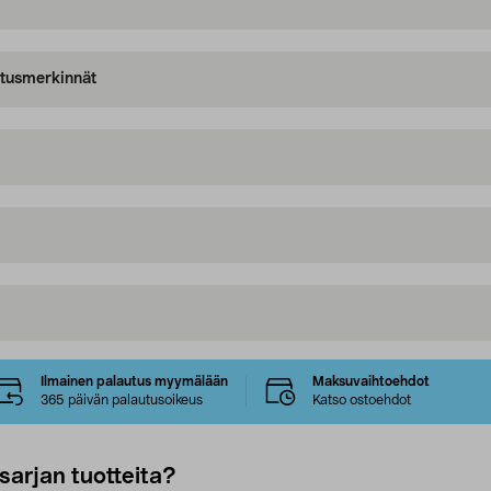
oitusmerkinnät
Ilmainen palautus myymälään
Maksuvaihtoehdot
365 päivän palautusoikeus
Katso ostoehdot
sarjan tuotteita?