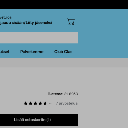
vetuloa
rjaudu sisään/Liity jäseneksi
ukset
Palvelumme
Club Clas
Tuotenro:
31-8953
7
arvostelua
Lisää ostoskoriin
(1)