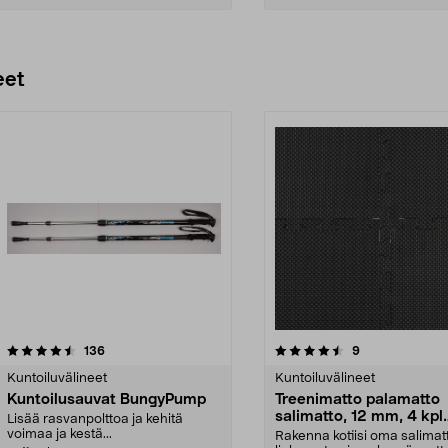
Lisää ostoskoriin
Lisää ostoskoriin
eet
4.5 viidestä
arvostelut
4.5 viidestä
arvostelut
136
9
tähdestä
Kuntoiluvälineet
Kuntoiluvälineet
Kuntoilusauvat BungyPump
Treenimatto palamatto
salimatto, 12 mm, 4 kpl
Lisää rasvanpolttoa ja kehitä
Capere
voimaa ja kestä...
Rakenna kotiisi oma salimat