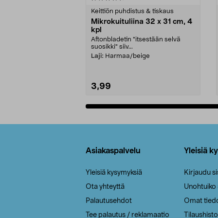
tähdestä
tähdestä
Keittiön puhdistus & tiskaus
Mikrokuituliina 32 x 31 cm, 4
kpl
Aftonbladetin "itsestään selvä
suosikki" siiv...
Laji:
Harmaa/beige
3,99
Lisää ostoskoriin
Alatunniste
Asiakaspalvelu
Yleisiä k
Yleisiä kysymyksiä
Kirjaudu s
Ota yhteyttä
Unohtuiko
Palautusehdot
Omat tied
Tee palautus / reklamaatio
Tilaushisto