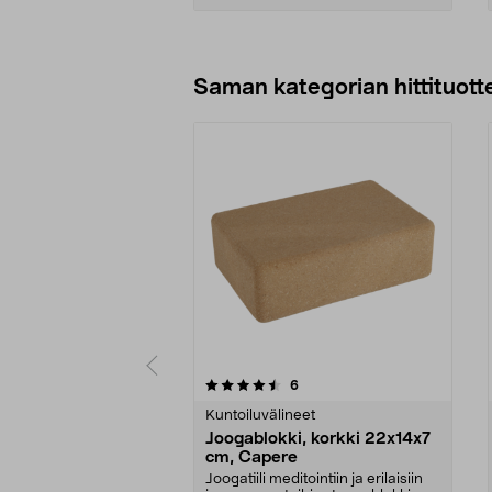
Lisää ostoskoriin
Saman kategorian hittituott
5 viidestä
4.5 viidestä
arvostelut
6
tähdestä
tähdestä
Kuntoiluvälineet
Joogablokki, korkki 22x14x7
cm, Capere
Joogatiili meditointiin ja erilaisiin