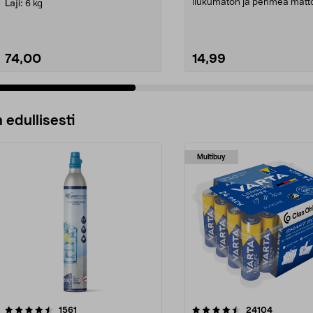
liukumaton ja pehmeä matt
Laji:
6 kg
paksuus 12 mm. Palam...
74,00
14,99
 edullisesti
Multibuy
4.5viidestä
arvostelut
4.5viidestä
arvostelut
1561
24104