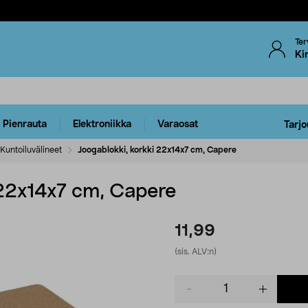
Ter
Ki
Pienrauta
Elektroniikka
Varaosat
Tarjo
Kuntoiluvälineet
Joogablokki, korkki 22x14x7 cm, Capere
 22x14x7 cm, Capere
11,99
(sis. ALV:n)
Product
quantity