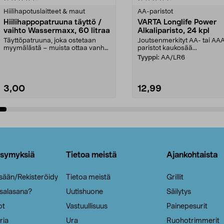
tähdestä
Hiilihapotuslaitteet & maut
AA-paristot
Hiilihappopatruuna täyttö /
VARTA Longlife Power
vaihto Wassermaxx, 60 litraa
Alkaliparisto, 24 kpl
Täyttöpatruuna, joka ostetaan
Joutsenmerkityt AA- tai AA
myymälästä – muista ottaa vanha
paristot kaukosää...
patruuna mukaasi m...
Tyyppi:
AA/LR6
3,00
12,99
Lisää ostoskoriin
Lisää ostoskoriin
ysymyksiä
Tietoa meistä
Ajankohtaista
isään/Rekisteröidy
Tietoa meistä
Grillit
 salasana?
Uutishuone
Säilytys
ot
Vastuullisuus
Painepesurit
ria
Ura
Ruohotrimmerit