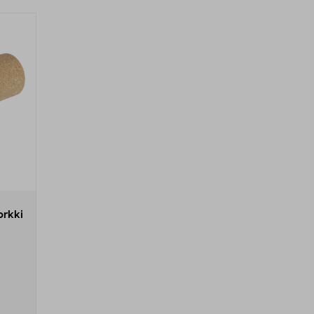
orkki
en h...