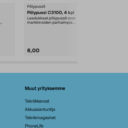
tähdestä
tähdestä
Pölypussit
Kierrätys & ro
Pölypussi C3100, 4 kpl
Roskapussi,
kahvat, 30 l
Laadukkaat pölypussit ovat
markkinoiden parhaimpia.
A-
Testivoittaja 
Kestävä, jopa 50 % suurempi ...
roskapussi u
Roskapussi, jo
6,00
2,00
Lisää ostoskoriin
Lisää
Muut yrityksemme
Tekniikkaosat
Akkuasiantuntija
Teknikmagasinet
PhoneLife