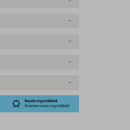
Nouda myymälästä
Ilmainen nouto myymälästä