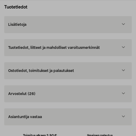
Tuotetiedot
Lisätietoja
Tuotetiedot, liitteet ja mahdolliset varoitusmerkinnät
Ostotiedot, toimitukset ja palautukset
Arvostelut
(26)
Asiantuntija vastaa
Toimitus alkaen 3,90 €
Ilmainen palautus