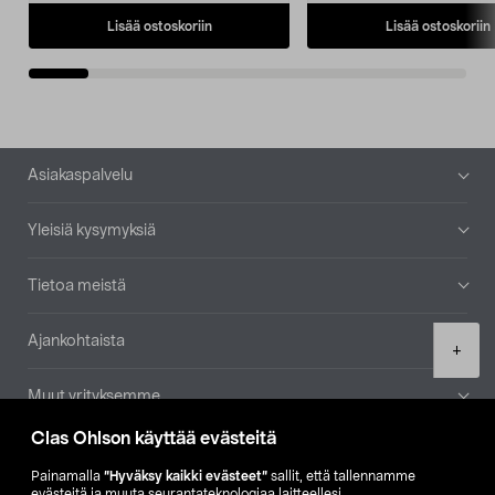
Lisää ostoskoriin
Lisää ostoskoriin
Alatunniste
Asiakaspalvelu
Yleisiä kysymyksiä
Tietoa meistä
Ajankohtaista
Product
+
quantity
Muut yrityksemme
Clas Ohlson käyttää evästeitä
Etsi myymälä
Painamalla
”Hyväksy kaikki evästeet”
sallit, että tallennamme
evästeitä ja muuta seurantateknologiaa laitteellesi