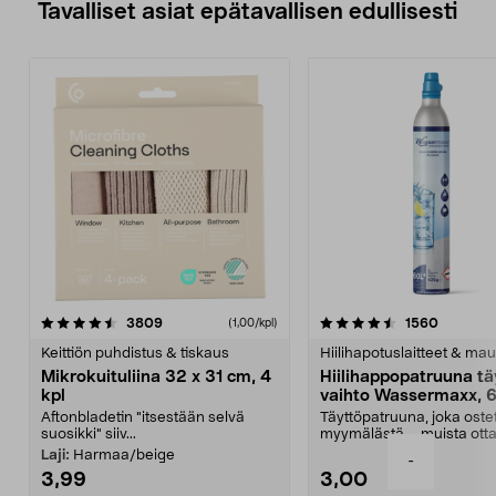
Tavalliset asiat epätavallisen edullisesti
4.5viidestä
arvostelut
4.5viidestä
arvostel
3809
1560
(1,00/kpl)
tähdestä
t
Keittiön puhdistus & tiskaus
Hiilihapotuslaitteet & mau
Mikrokuituliina 32 x 31 cm, 4
Hiilihappopatruuna tä
kpl
vaihto Wassermaxx, 6
Aftonbladetin "itsestään selvä
Täyttöpatruuna, joka ost
suosikki" siiv...
myymälästä – muista ott
patruuna mukaasi m...
Laji:
Harmaa/beige
-
3,99
3,00