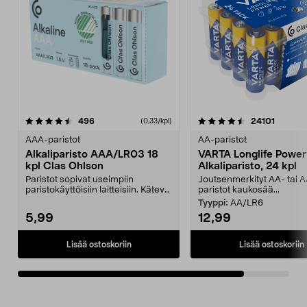
4.5viidestä
arvostelut
arvostel
496
24101
(0,33/kpl)
tähdestä
AAA-paristot
AA-paristot
Alkaliparisto AAA/LR03 18
VARTA Longlife Power
kpl Clas Ohlson
Alkaliparisto, 24 kpl
Paristot sopivat useimpiin
Joutsenmerkityt AA- tai 
paristokäyttöisiin laitteisiin. Kätevä
paristot kaukosää...
ja helposti av...
Tyyppi:
AA/LR6
5,99
12,99
Lisää ostoskoriin
Lisää ostoskoriin