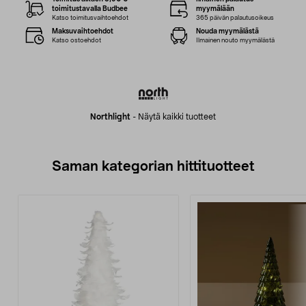
toimitustavalla Budbee
myymälään
Katso toimitusvaihtoehdot
365 päivän palautusoikeus
Maksuvaihtoehdot
Nouda myymälästä
Katso ostoehdot
Ilmainen nouto myymälästä
Northlight
-
Näytä kaikki tuotteet
Saman kategorian hittituotteet