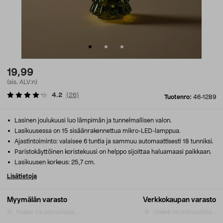
19,99
(sis. ALV:n)
4.2
(
26
)
Tuotenro:
46-1289
Lasinen joulukuusi luo lämpimän ja tunnelmallisen valon.
Lasikuusessa on 15 sisäänrakennettua mikro-LED-lamppua.
Ajastintoiminto: valaisee 6 tuntia ja sammuu automaattisesti 18 tunniksi.
Paristokäyttöinen koristekuusi on helppo sijoittaa haluamaasi paikkaan.
Lasikuusen korkeus: 25,7 cm.
Lisätietoja
Myymälän varasto
Verkkokaupan varasto
Hakee varastosaldoa...
Hakee varastosaldoa...