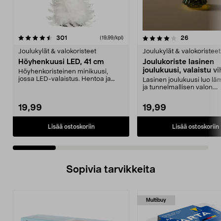
4.0 viidestä
arvostelut
4.5 viidestä
arvostelut
301
26
(19,99/kpl)
tähdestä
t
Joulukylät & valokoristeet
Joulukylät & valokoristeet
Höyhenkuusi LED, 41 cm
Joulukoriste lasinen
joulukuusi, valaistu vi
Höyhenkoristeinen minikuusi,
25,7 cm
jossa LED-valaistus. Hentoa ja
Lasinen joulukuusi luo l
pehmeää valoa antava...
ja tunnelmallisen valon.
Lasikuusessa on 15 sisä...
19,99
19,99
Lisää ostoskoriin
Lisää ostoskoriin
Sopivia tarvikkeita
Multibuy