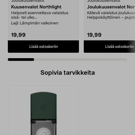
Joulukuusenvalot
Joulukuusenvalot
Kuusenvalot Northlight
Joulukuusenvalot Nor
Helposti asennettava valaistus
Kätevä valaistus jouluku
sisä- tai ulko...
Helppokäyttöinen – pujo
LED-valoketjun r...
Laji:
Lämpimän valkoinen
19,99
19,99
Lisää ostoskoriin
Lisää ostoskoriin
Sopivia tarvikkeita