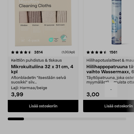
4.5viidestä
arvostelut
4.5viidestä
arvostelu
3814
1561
(1,00/kpl)
tähdestä
t
Keittiön puhdistus & tiskaus
Hiilihapotuslaitteet & mau
Mikrokuituliina 32 x 31 cm, 4
Hiilihappopatruuna tä
kpl
vaihto Wassermaxx, 6
Aftonbladetin "itsestään selvä
Täyttöpatruuna, joka ost
suosikki" siiv...
myymälästä – muista ott
patruuna mukaasi m...
Laji:
Harmaa/beige
-
3,99
3,00
Lisää ostoskoriin
Lisää ostoskoriin