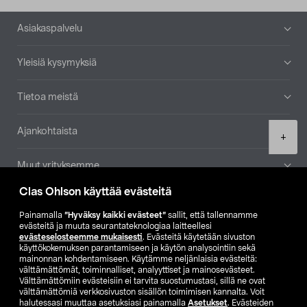
Alatunniste
Asiakaspalvelu
Yleisiä kysymyksiä
Tietoa meistä
Ajankohtaista
Product
+
quantity
Muut yrityksemme
Clas Ohlson käyttää evästeitä
Etsi myymälä
Painamalla
”Hyväksy kaikki evästeet”
sallit, että tallennamme
evästeitä ja muuta seurantateknologiaa laitteellesi
SE
NO
FI
evästeselosteemme mukaisesti
. Evästeitä käytetään sivuston
käyttökokemuksen parantamiseen ja käytön analysointiin sekä
FI
SV
mainonnan kohdentamiseen. Käytämme neljänlaisia evästeitä:
välttämättömät, toiminnalliset, analyyttiset ja mainosevästeet.
Välttämättömiin evästeisiin ei tarvita suostumustasi, sillä ne ovat
välttämättömiä verkkosivuston sisällön toimimisen kannalta. Voit
halutessasi muuttaa asetuksiasi painamalla
Asetukset
. Evästeiden