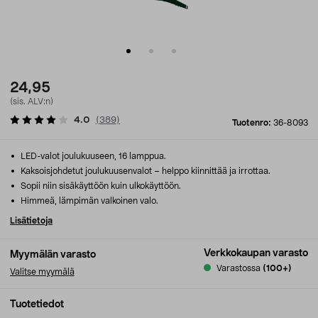
24,95
(sis. ALV:n)
4.0
(
389
)
Tuotenro:
36-8093
LED-valot joulukuuseen, 16 lamppua.
Kaksoisjohdetut joulukuusenvalot – helppo kiinnittää ja irrottaa.
Sopii niin sisäkäyttöön kuin ulkokäyttöön.
Himmeä, lämpimän valkoinen valo.
Lisätietoja
Verkkokaupan varasto
Myymälän varasto
Varastossa
(100+)
Valitse myymälä
Tuotetiedot