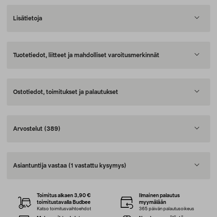
Lisätietoja
Tuotetiedot, liitteet ja mahdolliset varoitusmerkinnät
Ostotiedot, toimitukset ja palautukset
Arvostelut
(389)
Asiantuntija vastaa
(1 vastattu kysymys)
Toimitus alkaen 3,90 €
Ilmainen palautus
toimitustavalla Budbee
myymälään
Katso toimitusvaihtoehdot
365 päivän palautusoikeus