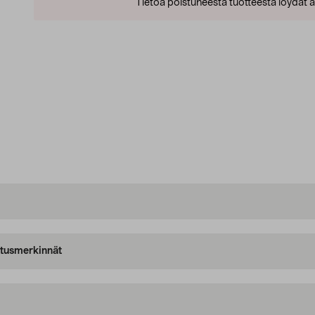
Tietoa poistuneesta tuotteesta löydät al
oitusmerkinnät