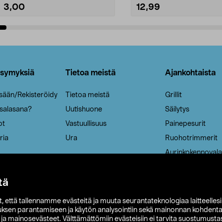
3,00
12,99
Lisää ostoskoriin
Lisää ostoskoriin
ysymyksiä
Tietoa meistä
Ajankohtaista
isään/Rekisteröidy
Tietoa meistä
Grillit
 salasana?
Uutishuone
Säilytys
ot
Vastuullisuus
Painepesurit
ria
Ura
Ruohotrimmerit
Aurinkokennovala
tä
it, että tallennamme evästeitä ja muuta seurantateknologiaa laitteelles
uksen parantamiseen ja käytön analysointiin sekä mainonnan kohdenta
t ja mainosevästeet. Välttämättömiin evästeisiin ei tarvita suostumustas