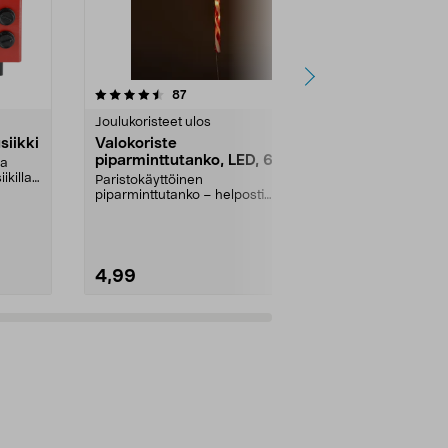
4.5 viidestä
arvostelut
4.5
87
6
tähdestä
tähdestä
Joulukoristeet ulos
Joulukylät & 
siikki
Valokoriste
Mistelinoks
piparminttutanko, LED, 67
cm
aa
cm, ulkokäyttöön
ikilla.
Paristokäyttöinen
Paristokäyttöi
piparminttutanko – helposti
jossa valkoise
sijoitettava joulukoriste ulos tai...
Mistelinoks...
4,99
7,99