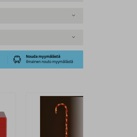
Nouda myymälästä
Ilmainen nouto myymälästä