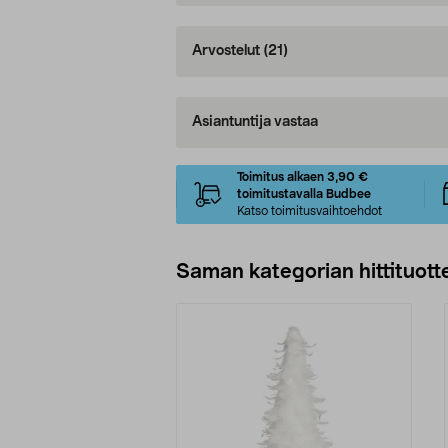
Arvostelut
(21)
Asiantuntija vastaa
Toimitus alkaen 3,90 €
toimitustavalla Budbee
Katso toimitusvaihtoehdot
Saman kategorian hittituott