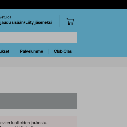
vetuloa
rjaudu sisään/Liity jäseneksi
ukset
Palvelumme
Club Clas
levien tuotteiden joukosta.