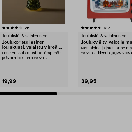
4.5 viidestä
arvostelut
4.5 viidestä
arvostelut
26
122
tähdestä
Joulukylät & valokoristeet
Joulukylät & valokoristeet
Joulukoriste lasinen
Joulukylä tv, valot ja mu
joulukuusi, valaistu vihreä,
Nostalgiaa ja joulutunnelm
25,7 cm
valoilla, liikkeellä ja joulumusi
Lasinen joulukuusi luo lämpimän
Joulukylä ...
ja tunnelmallisen valon.
Lasikuusessa on 15 sisä...
19,99
39,95