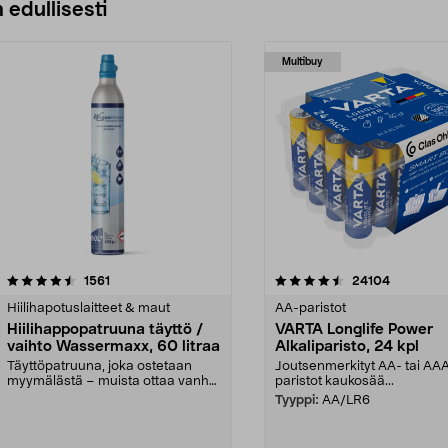
 edullisesti
Multibuy
4.5viidestä
arvostelut
4.5viidestä
arvostelut
1561
24104
tähdestä
Hiilihapotuslaitteet & maut
AA-paristot
Hiilihappopatruuna täyttö /
VARTA Longlife Power
vaihto Wassermaxx, 60 litraa
Alkaliparisto, 24 kpl
Täyttöpatruuna, joka ostetaan
Joutsenmerkityt AA- tai AA
myymälästä – muista ottaa vanha
paristot kaukosää...
patruuna mukaasi m...
Tyyppi:
AA/LR6