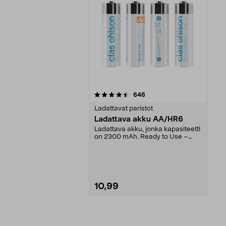
5viidestä
arvostelut
646
tähdestä
Ladattavat paristot
Ladattava akku AA/HR6
Ladattava akku, jonka kapasiteetti
on 2300 mAh. Ready to Use –
ladattu ja heti k...
10,99
Lisää ostoskoriin