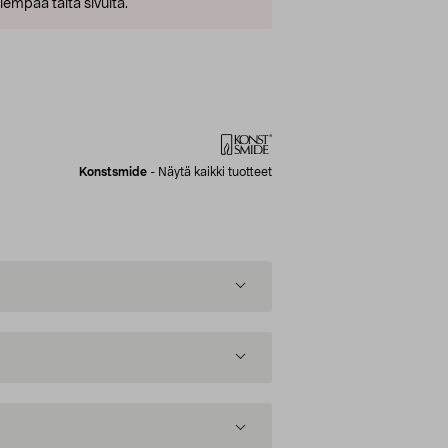
empaa tältä sivulta.
Konstsmide
-
Näytä kaikki tuotteet