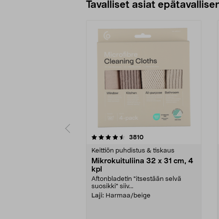
Tavalliset asiat epätavallisen
5viidestä
4.5viidestä
arvostelut
3810
tähdestä
tähdestä
Keittiön puhdistus & tiskaus
Mikrokuituliina 32 x 31 cm, 4
kpl
Aftonbladetin "itsestään selvä
suosikki" siiv...
Laji:
Harmaa/beige