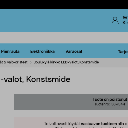
Ter
Ki
Pienrauta
Elektroniikka
Varaosat
Tarjo
ät & valokoristeet
Joulukylä kirkko LED-valot, Konstsmide
D-valot, Konstsmide
Tuote on poistunut
Tuotenro:
36-7544
Toivottavasti löydät
vastaavan tuotteen
alla o