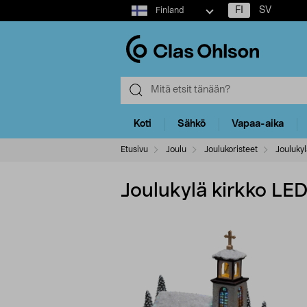
Select
FI
SV
Finland
market
Koti
Sähkö
Vapaa-aika
Etusivu
Joulu
Joulukoristeet
Joulukyl
Joulukylä kirkko LE