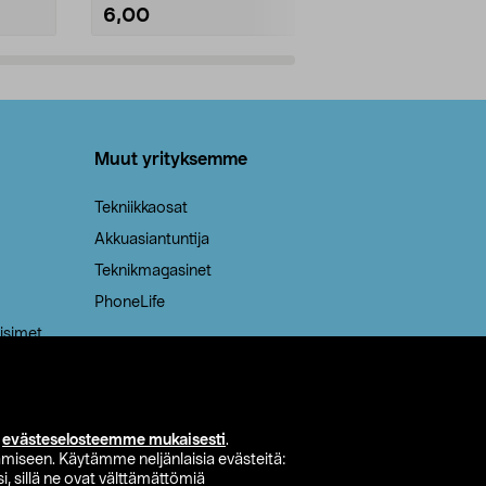
6,00
2,00
Lisää ostoskoriin
Lisää
Muut yrityksemme
Tekniikkaosat
Akkuasiantuntija
Teknikmagasinet
PhoneLife
isimet
i
evästeselosteemme mukaisesti
.
miseen. Käytämme neljänlaisia evästeitä:
i, sillä ne ovat välttämättömiä