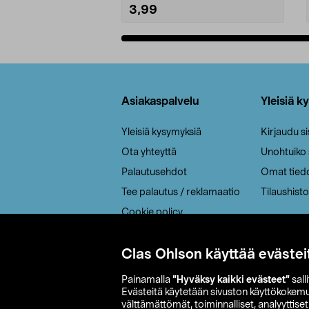
3,99
Lisää ostoskoriin
Alatunniste
Asiakaspalvelu
Yleisiä k
Yleisiä kysymyksiä
Kirjaudu s
Ota yhteyttä
Unohtuiko
Palautusehdot
Omat tied
Tee palautus / reklamaatio
Tilaushisto
Cookie policy
Toimitustavat
Saavutettavuus
Clas Ohlson käyttää evästei
Painamalla
”Hyväksy kaikki evästeet”
sall
Evästeitä käytetään sivuston käyttökokem
välttämättömät, toiminnalliset, analyyttise