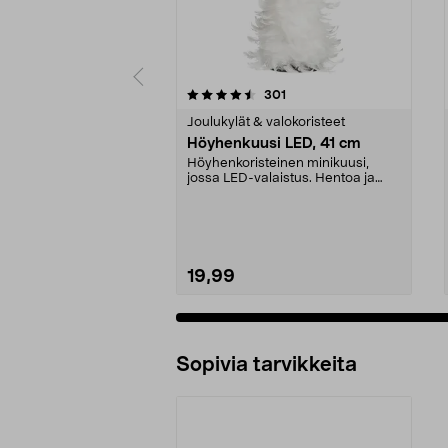
5 viidestä
4.0 viidestä
arvostelut
301
tähdestä
tähdestä
Joulukylät & valokoristeet
Höyhenkuusi LED, 41 cm
Höyhenkoristeinen minikuusi,
jossa LED-valaistus. Hentoa ja
pehmeää valoa antava...
19,99
Sopivia tarvikkeita