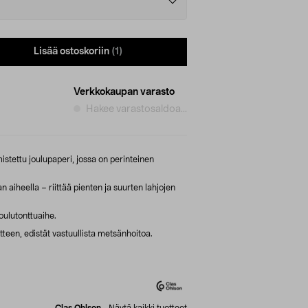
Lisää ostoskoriin
(1)
Verkkokaupan varasto
Hakee varastosaldoa...
istettu joulupaperi, jossa on perinteinen
 aiheella – riittää pienten ja suurten lahjojen
oulutonttuaihe.
teen, edistät vastuullista metsänhoitoa.
Clas Ohlson
-
Näytä kaikki tuotteet