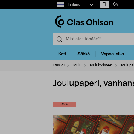
Select
FI
SV
Finland
market
Koti
Sähkö
Vapaa-aika
Etusivu
Joulu
Joulukoristeet
Joulupak
Joulupaperi, vanhana
-50%