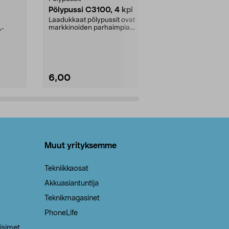
Pölypussi C3100, 4 kpl
Roskapussi,
kahvat, 30 l
Laadukkaat pölypussit ovat
markkinoiden parhaimpia.
A-
Testivoittaja 
Kestävä, jopa 50 % suurempi ...
roskapussi u
Roskapussi, jo
6,00
2,00
Lisää ostoskoriin
Lisää
Muut yrityksemme
Tekniikkaosat
Akkuasiantuntija
Teknikmagasinet
PhoneLife
isimet