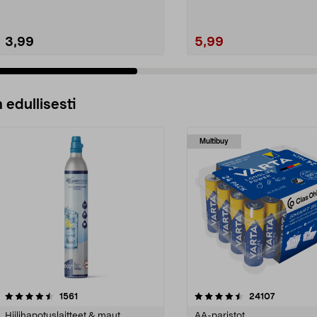
3,99
5,99
 edullisesti
Multibuy
4.5viidestä
arvostelut
4.5viidestä
arvostelut
1561
24107
tähdestä
Hiilihapotuslaitteet & maut
AA-paristot