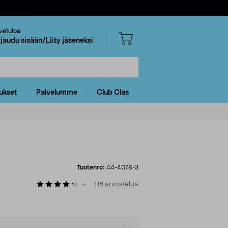
vetuloa
rjaudu sisään/Liity jäseneksi
ukset
Palvelumme
Club Clas
Tuotenro:
44-4078-3
118
arvostelua