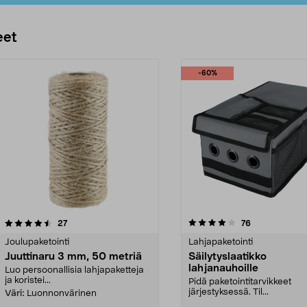
eet
-60%
4.0 viidestä
arvostelut
4.5 viidestä
arvostelut
27
76
tähdestä
Joulupaketointi
Lahjapaketointi
Juuttinaru 3 mm, 50 metriä
Säilytyslaatikko
lahjanauhoille
Luo persoonallisia lahjapaketteja
ja koristei...
Pidä paketointitarvikkeet
järjestyksessä. Til...
Väri:
Luonnonvärinen