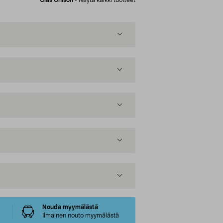
Nouda myymälästä
Ilmainen nouto myymälästä