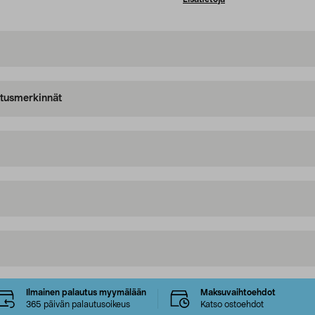
oitusmerkinnät
Ilmainen palautus myymälään
Maksuvaihtoehdot
365 päivän palautusoikeus
Katso ostoehdot