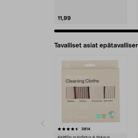
11,99
Tavalliset asiat epätavallisen
5viidestä
4.5viidestä
arvostelut
3814
tähdestä
tähdestä
Keittiön puhdistus & tiskaus