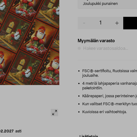
variant
Joulupukki punainen
Product
quantity
Myymälän varasto
Hakee varastosaldoa...
FSC®-sertifioitu, Ruotsissa valm
jouluaihe.
4 metriä lahjapaperia vanhanajan
paketointiin.
Käärepaperi, jossa perinteinen j
Kun valitset FSC®-merkityn tuot
Kuvioissa eri vaihtoehtoja.
02.2027
asti
Lisätietoja