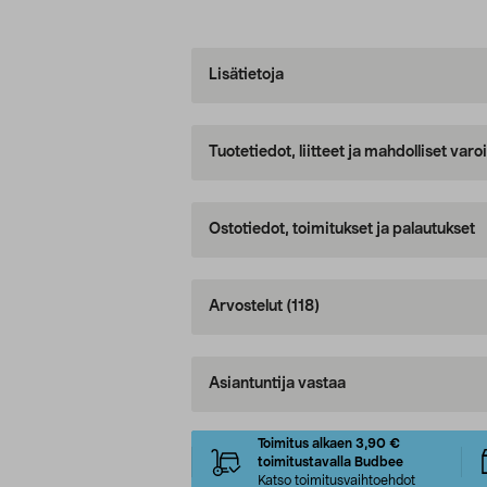
Lisätietoja
Tuotetiedot, liitteet ja mahdolliset var
Ostotiedot, toimitukset ja palautukset
Arvostelut
(118)
Asiantuntija vastaa
Toimitus alkaen 3,90 €
toimitustavalla Budbee
Katso toimitusvaihtoehdot