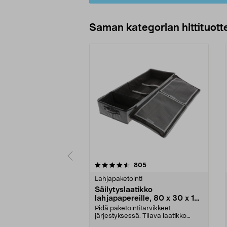
Saman kategorian hittituott
5 viidestä
4.5 viidestä
arvostelut
805
tähdestä
tähdestä
Lahjapaketointi
Säilytyslaatikko
lahjapapereille, 80 x 30 x 12
cm
Pidä paketointitarvikkeet
järjestyksessä. Tilava laatikko
lahjapapereille, lahja...