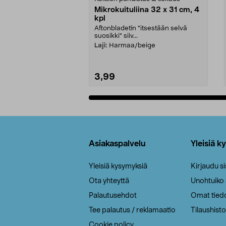
Mikrokuituliina 32 x 31 cm, 4
kpl
Aftonbladetin "itsestään selvä
suosikki" siiv...
Laji:
Harmaa/beige
3,99
Lisää ostoskoriin
Alatunniste
Asiakaspalvelu
Yleisiä k
Yleisiä kysymyksiä
Kirjaudu s
Ota yhteyttä
Unohtuiko
Palautusehdot
Omat tied
Tee palautus / reklamaatio
Tilaushisto
Cookie policy