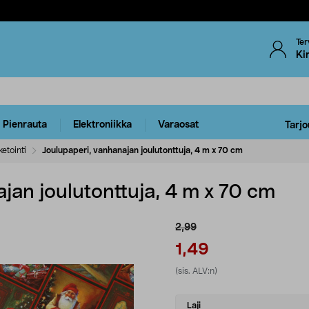
Ter
Ki
Pienrauta
Elektroniikka
Varaosat
Tarjo
etointi
Joulupaperi, vanhanajan joulutonttuja, 4 m x 70 cm
jan joulutonttuja, 4 m x 70 cm
2,99
1,49
(sis. ALV:n)
Select
Laji