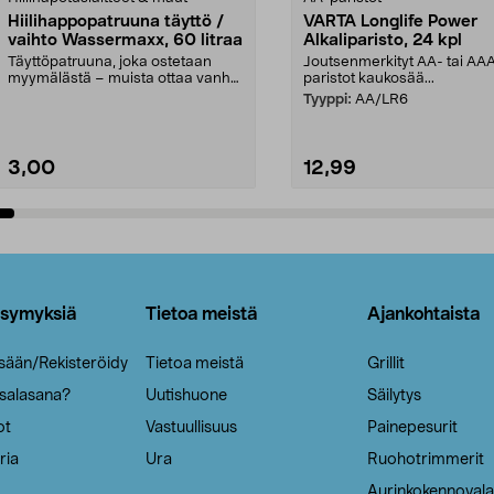
Hiilihappopatruuna täyttö /
VARTA Longlife Power
vaihto Wassermaxx, 60 litraa
Alkaliparisto, 24 kpl
Täyttöpatruuna, joka ostetaan
Joutsenmerkityt AA- tai AA
myymälästä – muista ottaa vanha
paristot kaukosää...
patruuna mukaasi m...
Tyyppi:
AA/LR6
3,00
12,99
Lisää ostoskoriin
Lisää ostoskoriin
ysymyksiä
Tietoa meistä
Ajankohtaista
isään/Rekisteröidy
Tietoa meistä
Grillit
 salasana?
Uutishuone
Säilytys
ot
Vastuullisuus
Painepesurit
ria
Ura
Ruohotrimmerit
Aurinkokennovala