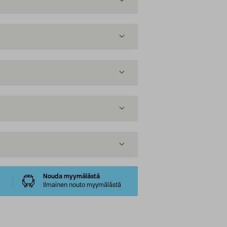
Nouda myymälästä
Ilmainen nouto myymälästä