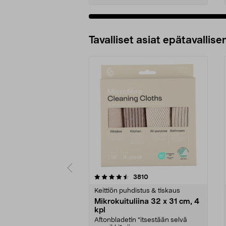
Tavalliset asiat epätavallisen
5viidestä
4.5viidestä
arvostelut
3810
tähdestä
tähdestä
Keittiön puhdistus & tiskaus
Mikrokuituliina 32 x 31 cm, 4
kpl
Aftonbladetin "itsestään selvä