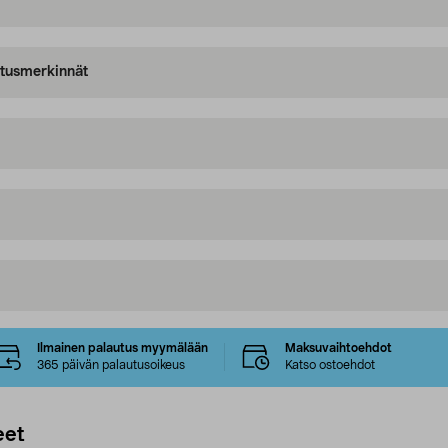
oitusmerkinnät
Ilmainen palautus myymälään
Maksuvaihtoehdot
365 päivän palautusoikeus
Katso ostoehdot
eet