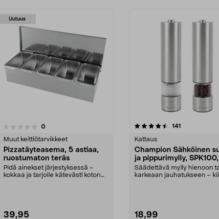
Uutuus
4.5 viidestä
4.5 viidestä
arvostelut
141
arvostelut
0
tähdestä
Muut keittiötarvikkeet
Kattaus
Pizzatäyteasema, 5 astiaa,
Champion Sähköinen su
ruostumaton teräs
ja pippurimylly, SPK100,
Pidä ainekset järjestyksessä –
Säädettävä mylly hienoon ta
kokkaa ja tarjoile kätevästi kotona.
karkeaan jauhatukseen – ki
Ruostumattom...
valo. Championin sä...
39,95
18,99