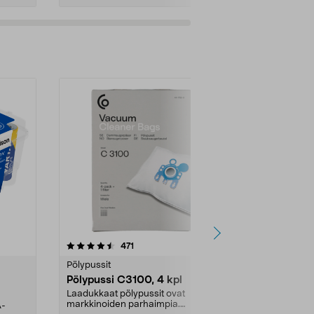
4.5viidestä
arvostelut
4.5
471
6
tähdestä
tähdestä
Pölypussit
Kierrätys & ro
Pölypussi C3100, 4 kpl
Roskapussi,
kahvat, 30 l
Laadukkaat pölypussit ovat
markkinoiden parhaimpia.
A-
Testivoittaja 