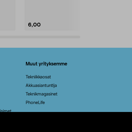
Kestävä, jopa 50 % suurempi ...
roskapussi u
Roskapussi, jo
6,00
2,00
Lisää ostoskoriin
Lisää
Muut yrityksemme
Tekniikkaosat
Akkuasiantuntija
Teknikmagasinet
PhoneLife
isimet