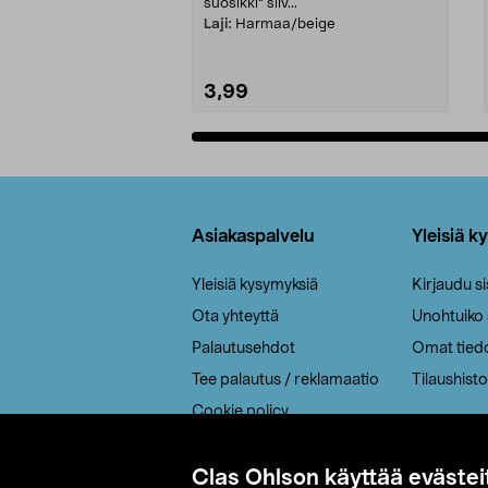
suosikki" siiv...
Laji:
Harmaa/beige
3,99
Lisää ostoskoriin
Alatunniste
Asiakaspalvelu
Yleisiä k
Yleisiä kysymyksiä
Kirjaudu s
Ota yhteyttä
Unohtuiko
Palautusehdot
Omat tied
Tee palautus / reklamaatio
Tilaushisto
Cookie policy
Toimitustavat
Saavutettavuus
Clas Ohlson käyttää evästei