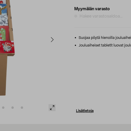
Myymälän varasto
Hakee varastosaldoa...
Suojaa pöytä hienoilla jouluaiheis
Jouluaiheiset tabletit luovat jo
Lisätietoja