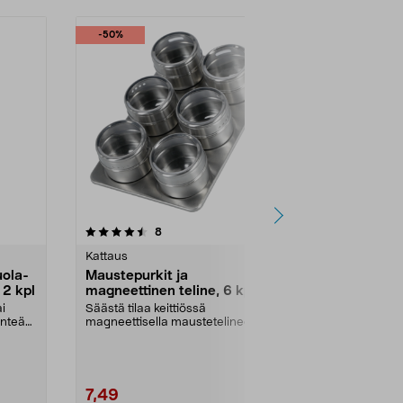
-50%
4.5 viidestä
arvostelut
4.5
8
5
tähdestä
tähdestä
Kattaus
Termospullot 
ola-
Maustepurkit ja
Pumpputer
 2 kpl
magneettinen teline, 6 kpl
ruostumaton
i
Säästä tilaa keittiössä
Kestävä ja hel
inteä
magneettisella maustetelineellä.
termos kuumill
Maustepurkit ruostumato...
juomille. Erityi
7,49
29,95
14,99