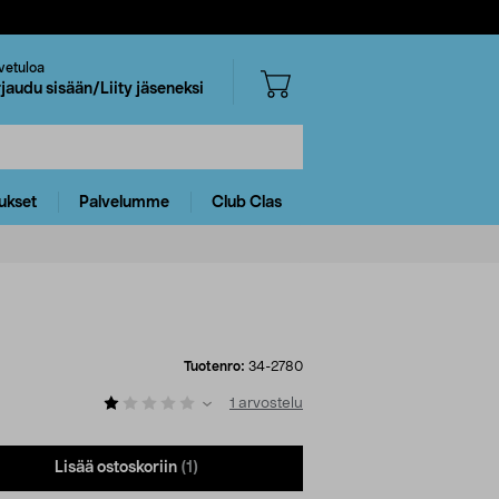
vetuloa
rjaudu sisään/Liity jäseneksi
ukset
Palvelumme
Club Clas
Tuotenro:
34-2780
1
arvostelu
Lisää ostoskoriin
(1)