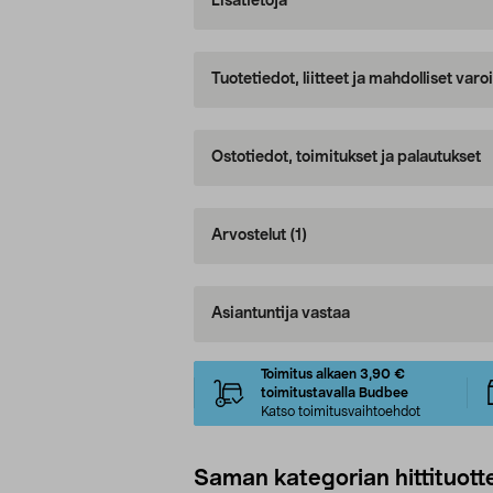
Lisätietoja
Tuotetiedot, liitteet ja mahdolliset var
Ostotiedot, toimitukset ja palautukset
Arvostelut
(1)
Asiantuntija vastaa
Toimitus alkaen 3,90 €
toimitustavalla Budbee
Katso toimitusvaihtoehdot
Saman kategorian hittituott