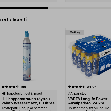
 edullisesti
Multibuy
4.5viidestä
arvostelut
4.5viidestä
arvostelut
1561
24104
tähdestä
Hiilihapotuslaitteet & maut
AA-paristot
Hiilihappopatruuna täyttö /
VARTA Longlife Power
vaihto Wassermaxx, 60 litraa
Alkaliparisto, 24 kpl
Täyttöpatruuna, joka ostetaan
Joutsenmerkityt AA- tai AA