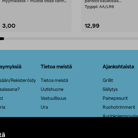
myymälästä – muista ottaa vanha
paristot kaukosää...
patruuna mukaasi m...
Tyyppi:
AA/LR6
3,00
12,99
Lisää ostoskoriin
Lisää ostoskoriin
ysymyksiä
Tietoa meistä
Ajankohtaista
isään/Rekisteröidy
Tietoa meistä
Grillit
 salasana?
Uutishuone
Säilytys
ot
Vastuullisuus
Painepesurit
ria
Ura
Ruohotrimmerit
Aurinkokennovala
tä