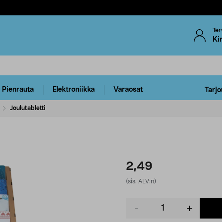
Ter
Ki
Pienrauta
Elektroniikka
Varaosat
Tarjo
Joulutabletti
2,49
(sis. ALV:n)
Product
quantity