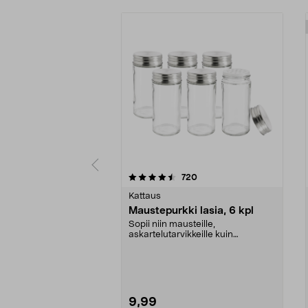
5 viidestä
arvostelut
720
0.0 viidestä
tähdestä
tähdestä
Kattaus
Maustepurkki lasia, 6 kpl
Sopii niin mausteille,
askartelutarvikkeille kuin
siemenille. Lasiset maustepurk...
9,99