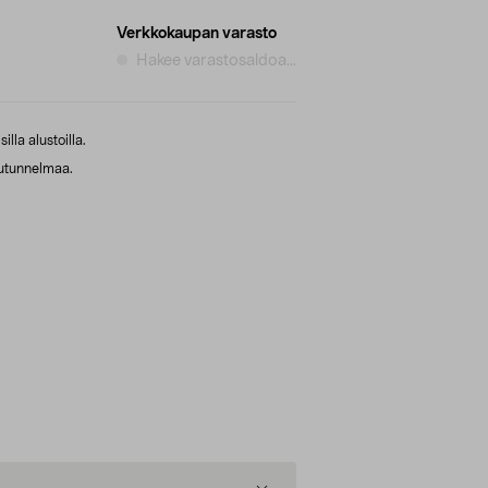
Verkkokaupan varasto
Hakee varastosaldoa...
illa alustoilla.
ulutunnelmaa.