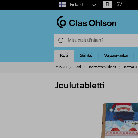
Select
FI
SV
Finland
market
Koti
Sähkö
Vapaa-aika
Etusivu
Koti
Keittiötarvikkeet
Kattaus
Joulutabletti