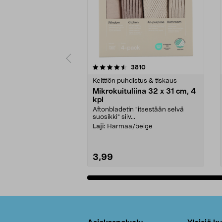
5viidestä
4.5viidestä
arvostelut
3810
tähdestä
tähdestä
Keittiön puhdistus & tiskaus
Mikrokuituliina 32 x 31 cm, 4
kpl
Aftonbladetin "itsestään selvä
suosikki" siiv...
Laji:
Harmaa/beige
3,99
Lisää ostoskoriin
Alatunniste