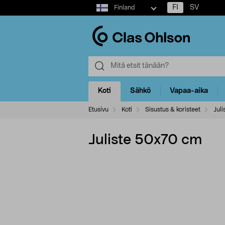
Select
FI
SV
Finland
market
Koti
Sähkö
Vapaa-aika
Etusivu
Koti
Sisustus & koristeet
Juli
Juliste 50x70 cm