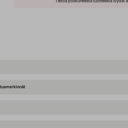
Tietoa poistuneesta tuotteesta löydät al
oitusmerkinnät