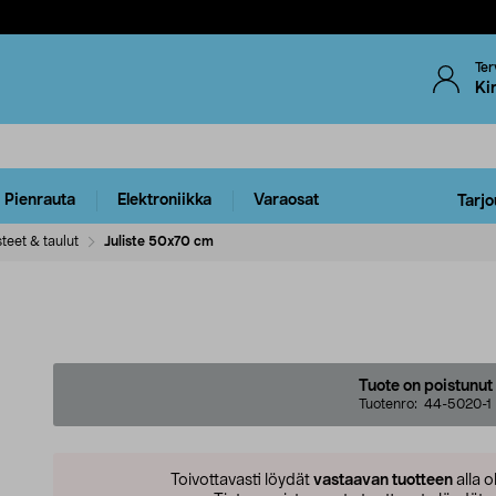
Ter
Ki
Pienrauta
Elektroniikka
Varaosat
Tarjo
steet & taulut
Juliste 50x70 cm
Tuote on poistunut
Tuotenro:
44-5020-1
Toivottavasti löydät
vastaavan tuotteen
alla o