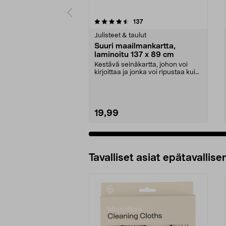
5 viidestä
arvostelut
137
0.0 viidestä
tähdestä
tähdestä
Julisteet & taulut
Suuri maailmankartta,
laminoitu 137 x 89 cm
Kestävä seinäkartta, johon voi
kirjoittaa ja jonka voi ripustaa kuin
taulun. Suu...
19,99
Tavalliset asiat epätavallisen