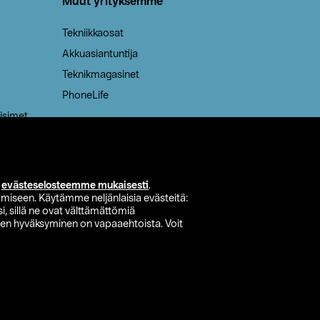
Muut yrityksemme
Tekniikkaosat
Akkuasiantuntija
Teknikmagasinet
PhoneLife
isimet
i
evästeselosteemme mukaisesti
.
miseen. Käytämme neljänlaisia evästeitä:
i, sillä ne ovat välttämättömiä
den hyväksyminen on vapaaehtoista. Voit
si myymälä