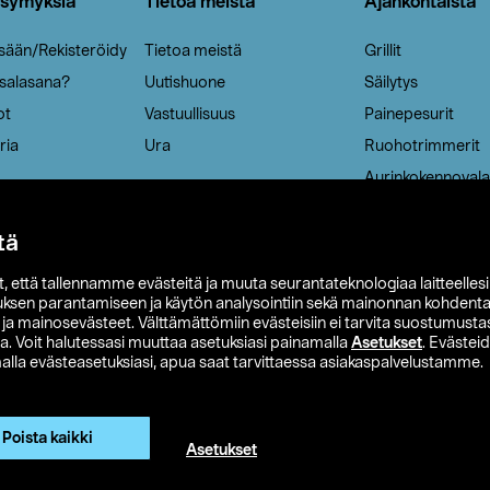
ysymyksiä
Tietoa meistä
Ajankohtaista
isään/Rekisteröidy
Tietoa meistä
Grillit
 salasana?
Uutishuone
Säilytys
ot
Vastuullisuus
Painepesurit
ria
Ura
Ruohotrimmerit
Aurinkokennovala
tä
it, että tallennamme evästeitä ja muuta seurantateknologiaa laitteelles
uksen parantamiseen ja käytön analysointiin sekä mainonnan kohdenta
t ja mainosevästeet. Välttämättömiin evästeisiin ei tarvita suostumustas
a. Voit halutessasi muuttaa asetuksiasi painamalla
Asetukset
. Evästei
lla evästeasetuksiasi, apua saat tarvittaessa asiakaspalvelustamme.
 Ohlson
Club Clas
Ostoehdot
Tietosuojaseloste
Et
Näytä hinnat ilman ALV:a
Poista kaikki
Asetukset