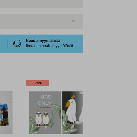
Nouda myymälästä
Ilmainen nouto myymälästä
-75%