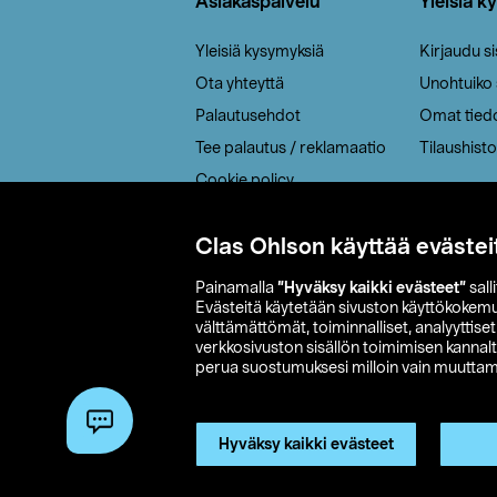
Asiakaspalvelu
Yleisiä k
Yleisiä kysymyksiä
Kirjaudu s
Ota yhteyttä
Unohtuiko
Palautusehdot
Omat tied
Tee palautus / reklamaatio
Tilaushisto
Cookie policy
Toimitustavat
Clas Ohlson käyttää evästei
Saavutettavuus
Painamalla
”Hyväksy kaikki evästeet”
sall
Evästeitä käytetään sivuston käyttökokem
välttämättömät, toiminnalliset, analyyttise
verkkosivuston sisällön toimimisen kannalt
perua suostumuksesi milloin vain muuttama
© 2026 Clas
Hyväksy kaikki evästeet