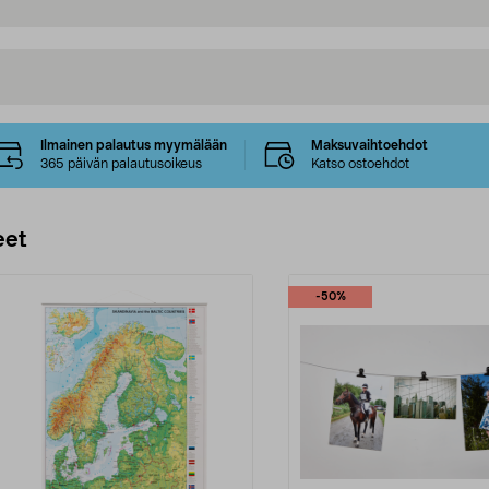
Ilmainen palautus myymälään
Maksuvaihtoehdot
365 päivän palautusoikeus
Katso ostoehdot
eet
-50%