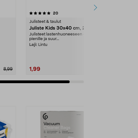
arvostelut
20
tähdestä
Julisteet & taulut
Juliste Kids 30x40 cm, 2 kpl
Julisteet lastenhuoneeseen –
pienille ja suur...
Laji:
Lintu
1,99
8,99
7,99