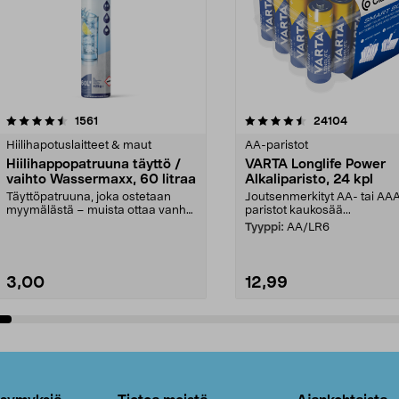
4.5viidestä
arvostelut
4.5viidestä
arvostelut
1561
24104
tähdestä
Hiilihapotuslaitteet & maut
AA-paristot
Hiilihappopatruuna täyttö /
VARTA Longlife Power
vaihto Wassermaxx, 60 litraa
Alkaliparisto, 24 kpl
Täyttöpatruuna, joka ostetaan
Joutsenmerkityt AA- tai AA
myymälästä – muista ottaa vanha
paristot kaukosää...
patruuna mukaasi m...
Tyyppi:
AA/LR6
3,00
12,99
Lisää ostoskoriin
Lisää ostoskoriin