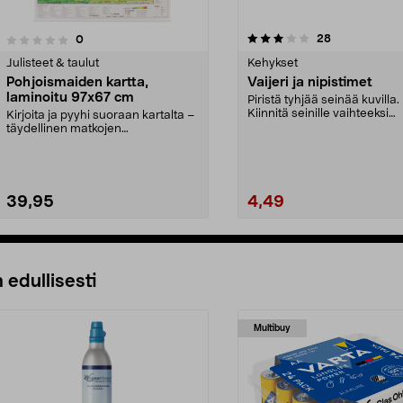
3.0 viidestä
5.0 viidestä
arvostelut
28
arvostelut
0
tähdestä
Julisteet & taulut
Kehykset
Pohjoismaiden kartta,
Vaijeri ja nipistimet
laminoitu 97x67 cm
Piristä tyhjää seinää kuvilla.
Kiinnitä seinille vaihteeksi
Kirjoita ja pyyhi suoraan kartalta –
muutakin kuin tauluj...
täydellinen matkojen
suunnitteluun. Erittäi...
39,95
4,49
 edullisesti
Multibuy