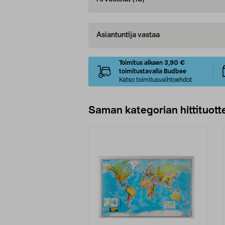
Asiantuntija vastaa
Toimitus alkaen 3,90 €
toimitustavalla Budbee
Katso toimitusvaihtoehdot
Saman kategorian hittituott