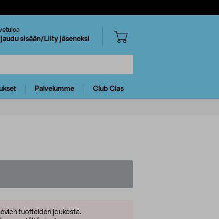
vetuloa
rjaudu sisään/Liity jäseneksi
ukset
Palvelumme
Club Clas
levien tuotteiden joukosta.