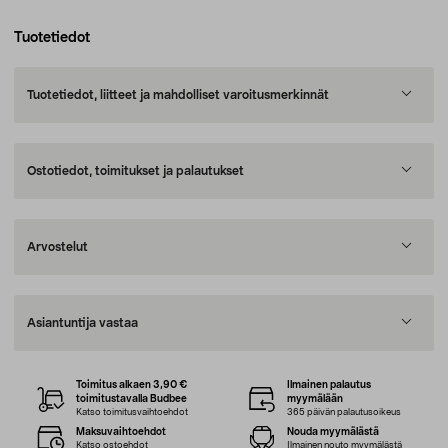
Tuotetiedot
Tuotetiedot, liitteet ja mahdolliset varoitusmerkinnät
Ostotiedot, toimitukset ja palautukset
Arvostelut
Asiantuntija vastaa
Toimitus alkaen 3,90 €
Ilmainen palautus
toimitustavalla Budbee
myymälään
Katso toimitusvaihtoehdot
365 päivän palautusoikeus
Maksuvaihtoehdot
Nouda myymälästä
Katso ostoehdot
Ilmainen nouto myymälästä