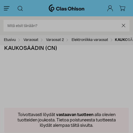
Etusivu
Varaosat
Varaosat 2
Elektroniikka varaosat
KAUKOSÄÄ
KAUKOSÄÄDIN (CN)
Toivottavasti löydät
vastaavan tuotteen
alla olevien
tuotteiden joukosta.
Tietoa poistuneesta tuotteesta
löydät alempaa tältä sivulta.