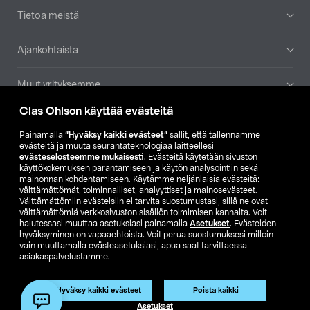
Tietoa meistä
Ajankohtaista
Muut yrityksemme
Clas Ohlson käyttää evästeitä
Etsi myymälä
Painamalla
”Hyväksy kaikki evästeet”
sallit, että tallennamme
evästeitä ja muuta seurantateknologiaa laitteellesi
SE
NO
FI
evästeselosteemme mukaisesti
. Evästeitä käytetään sivuston
käyttökokemuksen parantamiseen ja käytön analysointiin sekä
FI
SV
mainonnan kohdentamiseen. Käytämme neljänlaisia evästeitä:
välttämättömät, toiminnalliset, analyyttiset ja mainosevästeet.
Välttämättömiin evästeisiin ei tarvita suostumustasi, sillä ne ovat
välttämättömiä verkkosivuston sisällön toimimisen kannalta. Voit
halutessasi muuttaa asetuksiasi painamalla
Asetukset
. Evästeiden
hyväksyminen on vapaaehtoista. Voit perua suostumuksesi milloin
vain muuttamalla evästeasetuksiasi, apua saat tarvittaessa
asiakaspalvelustamme.
Club Clas
Ostoehdot
Tietosuojaseloste
Näytä hinnat ilman ALV:a
Tuote on poistunut
Hyväksy kaikki evästeet
Poista kaikki
Tuotenro:
59-1014-195
Asetukset