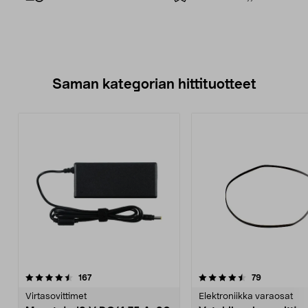
Saman kategorian hittituotteet
4.5 viidestä
arvostelut
5.0 viidestä
arvostelut
167
79
tähdestä
t
Virtasovittimet
Elektroniikka varaosat