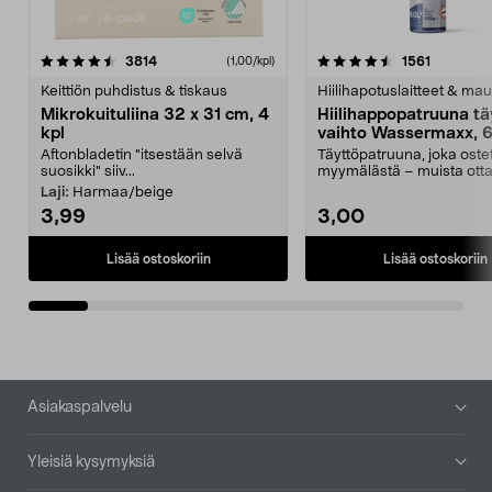
4.5viidestä
arvostelut
4.5viidestä
arvostelu
3814
1561
(1,00/kpl)
tähdestä
t
Keittiön puhdistus & tiskaus
Hiilihapotuslaitteet & mau
Mikrokuituliina 32 x 31 cm, 4
Hiilihappopatruuna tä
kpl
vaihto Wassermaxx, 6
Aftonbladetin "itsestään selvä
Täyttöpatruuna, joka ost
suosikki" siiv...
myymälästä – muista ott
patruuna mukaasi m...
Laji:
Harmaa/beige
3,99
3,00
Lisää ostoskoriin
Lisää ostoskoriin
Alatunniste
Asiakaspalvelu
Yleisiä kysymyksiä