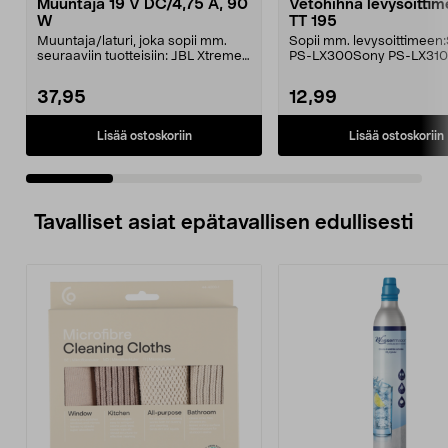
Muuntaja 19 V DC/4,75 A, 90
Vetohihna levysoittime
W
TT 195
Muuntaja/laturi, joka sopii mm.
Sopii mm. levysoittimeen
seuraaviin tuotteisiin: JBL Xtreme
PS-LX300Sony PS-LX310
JBL Xtreme 2J...
37,95
12,99
Lisää ostoskoriin
Lisää ostoskoriin
Tavalliset asiat epätavallisen edullisesti