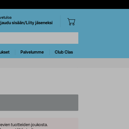
vetuloa
rjaudu sisään/Liity jäseneksi
ukset
Palvelumme
Club Clas
levien tuotteiden joukosta.