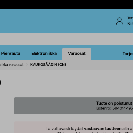
Ter
Ki
Pienrauta
Elektroniikka
Varaosat
Tarjo
iikka varaosat
KAUKOSÄÄDIN (CN)
)
Tuote on poistunut
Tuotenro:
59-1014-195
Toivottavasti löydät
vastaavan tuotteen
alla o