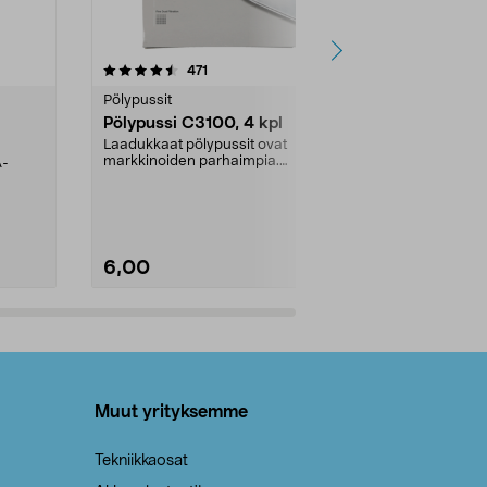
4.5viidestä
arvostelut
4.5
471
6
tähdestä
tähdestä
Pölypussit
Kierrätys & ro
Pölypussi C3100, 4 kpl
Roskapussi,
kahvat, 30 l
Laadukkaat pölypussit ovat
markkinoiden parhaimpia.
A-
Testivoittaja 
Kestävä, jopa 50 % suurempi ...
roskapussi u
Roskapussi, jo
6,00
2,00
Lisää ostoskoriin
Lisää
Muut yrityksemme
Tekniikkaosat