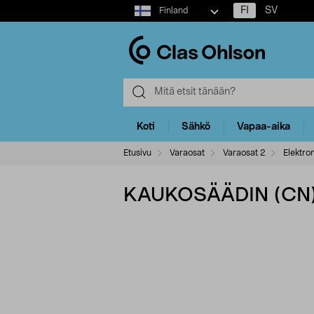
Select
FI
SV
Finland
market
Koti
Sähkö
Vapaa-aika
Etusivu
Varaosat
Varaosat 2
Elektron
KAUKOSÄÄDIN (CN