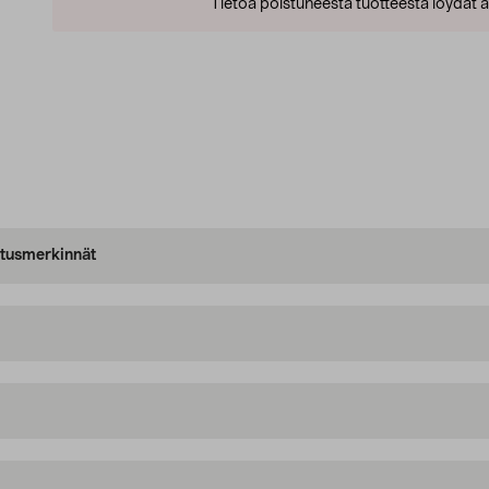
Tietoa poistuneesta tuotteesta löydät al
oitusmerkinnät