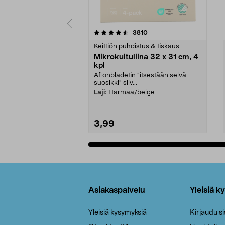
5viidestä
4.5viidestä
arvostelut
3810
tähdestä
tähdestä
Keittiön puhdistus & tiskaus
Mikrokuituliina 32 x 31 cm, 4
kpl
Aftonbladetin "itsestään selvä
suosikki" siiv...
Laji:
Harmaa/beige
3,99
Lisää ostoskoriin
Alatunniste
Asiakaspalvelu
Yleisiä k
Yleisiä kysymyksiä
Kirjaudu s