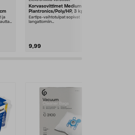
Korvasovittimet Medium
Garmin Lata
 cm
Plantronics/Poly/HP, 3 kpl
datakaapel
 ja
Eartips-vaihtotulpat sopivat
Sopii useimpi
autta.
langattomiin
USB-C-data-.
kuulokemikrofoneihin Poly, HP ja
Plant...
9,99
24,95