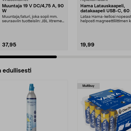
Muuntaja 19 V DC/4,75 A, 90
Hama Latauskaapeli,
W
datakaapeli USB-C, 60
Muuntaja/laturi, joka sopii mm.
Lataa Hama-kellosi nopeasti
seuraaviin tuotteisiin: JBL Xtreme
helposti magneettiliittimen k
JBL Xtreme 2J...
Kestävä Hama-...
37,95
19,99
 edullisesti
Multibuy