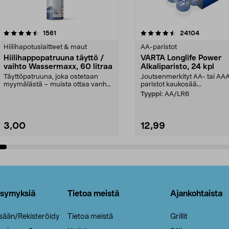
4.5viidestä
arvostelut
4.5viidestä
arvostelut
1561
24104
tähdestä
Hiilihapotuslaitteet & maut
AA-paristot
Hiilihappopatruuna täyttö /
VARTA Longlife Power
vaihto Wassermaxx, 60 litraa
Alkaliparisto, 24 kpl
Täyttöpatruuna, joka ostetaan
Joutsenmerkityt AA- tai AA
myymälästä – muista ottaa vanha
paristot kaukosää...
patruuna mukaasi m...
Tyyppi:
AA/LR6
3,00
12,99
Lisää ostoskoriin
Lisää ostoskoriin
ysymyksiä
Tietoa meistä
Ajankohtaista
isään/Rekisteröidy
Tietoa meistä
Grillit