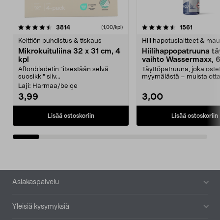
4.5viidestä
arvostelut
4.5viidestä
arvostelu
3814
1561
(1,00/kpl)
tähdestä
t
Keittiön puhdistus & tiskaus
Hiilihapotuslaitteet & mau
Mikrokuituliina 32 x 31 cm, 4
Hiilihappopatruuna tä
kpl
vaihto Wassermaxx, 6
Aftonbladetin "itsestään selvä
Täyttöpatruuna, joka ost
suosikki" siiv...
myymälästä – muista ott
patruuna mukaasi m...
Laji:
Harmaa/beige
3,99
3,00
Lisää ostoskoriin
Lisää ostoskoriin
Alatunniste
Asiakaspalvelu
Yleisiä kysymyksiä