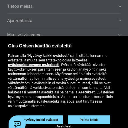
Tietoa meistä
Ajankohtaista
Muut yrityksemme
Clas Ohlson käyttää evästeitä
Etsi myymälä
Painamalla
”Hyväksy kaikki evästeet”
sallit, että tallennamme
evästeitä ja muuta seurantateknologiaa laitteellesi
SE
NO
FI
evästeselosteemme mukaisesti
. Evästeitä käytetään sivuston
käyttökokemuksen parantamiseen ja käytön analysointiin sekä
FI
SV
mainonnan kohdentamiseen. Käytämme neljänlaisia evästeitä:
välttämättömät, toiminnalliset, analyyttiset ja mainosevästeet.
Välttämättömiin evästeisiin ei tarvita suostumustasi, sillä ne ovat
välttämättömiä verkkosivuston sisällön toimimisen kannalta. Voit
halutessasi muuttaa asetuksiasi painamalla
Asetukset
. Evästeiden
hyväksyminen on vapaaehtoista. Voit perua suostumuksesi milloin
vain muuttamalla evästeasetuksiasi, apua saat tarvittaessa
asiakaspalvelustamme.
Club Clas
Ostoehdot
Tietosuojaseloste
Näytä hinnat ilman ALV:a
Tuote on poistunut
Hyväksy kaikki evästeet
Poista kaikki
Tuotenro:
59-1038-275
Asetukset