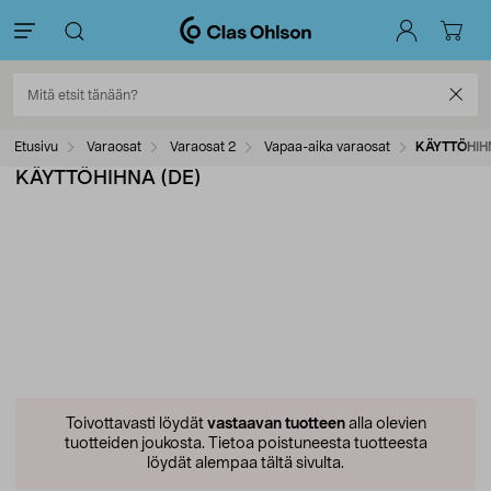
Etusivu
Varaosat
Varaosat 2
Vapaa-aika varaosat
KÄYTTÖHIH
KÄYTTÖHIHNA (DE)
Toivottavasti löydät
vastaavan tuotteen
alla olevien
tuotteiden joukosta.
Tietoa poistuneesta tuotteesta
löydät alempaa tältä sivulta.