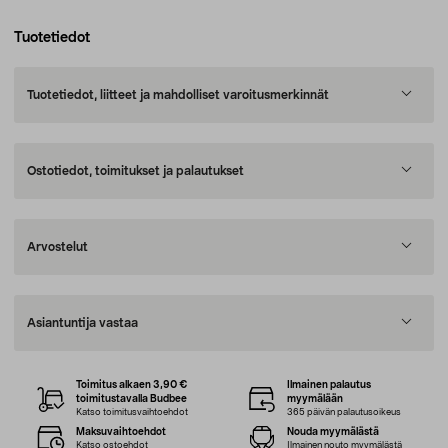
Tuotetiedot
Tuotetiedot, liitteet ja mahdolliset varoitusmerkinnät
Ostotiedot, toimitukset ja palautukset
Arvostelut
Asiantuntija vastaa
Toimitus alkaen 3,90 €
Ilmainen palautus
toimitustavalla Budbee
myymälään
Katso toimitusvaihtoehdot
365 päivän palautusoikeus
Maksuvaihtoehdot
Nouda myymälästä
Katso ostoehdot
Ilmainen nouto myymälästä