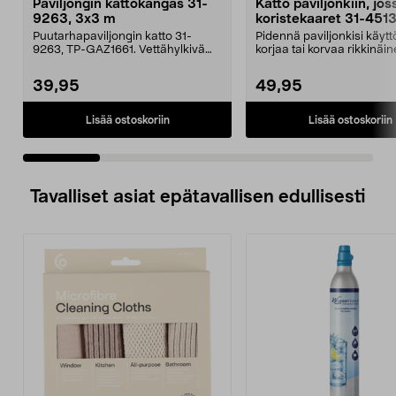
Paviljongin kattokangas 31-
Katto paviljonkiin, jos
9263, 3x3 m
koristekaaret 31-451
Puutarhapaviljongin katto 31-
Pidennä paviljonkisi käytt
9263, TP-GAZ1661. Vettähylkivä
korjaa tai korvaa rikkinäin
polyesteriä. Huom! ...
Puutarhap...
39,95
49,95
Lisää ostoskoriin
Lisää ostoskoriin
Tavalliset asiat epätavallisen edullisesti