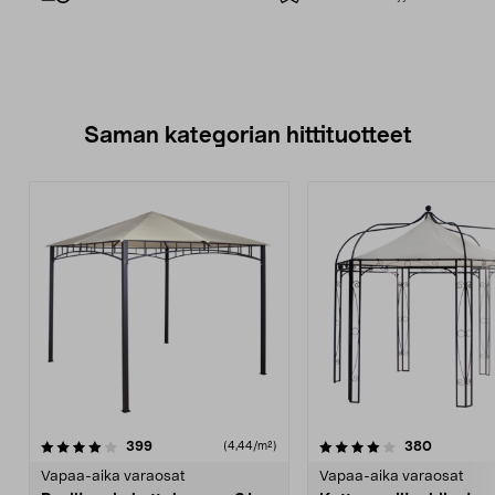
Saman kategorian hittituotteet
4.0 viidestä
arvostelut
5.0 viidestä
arvostelu
399
380
(4,44/m²)
tähdestä
t
Vapaa-aika varaosat
Vapaa-aika varaosat