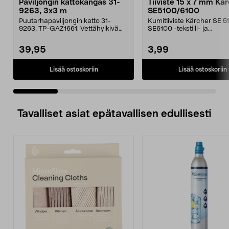
Paviljongin kattokangas 31-
Tiiviste 15 x 7 mm Kä
9263, 3x3 m
SE5100/6100
Puutarhapaviljongin katto 31-
Kumitiiviste Kärcher SE 5
9263, TP-GAZ1661. Vettähylkivä
SE6100 -tekstiili- ja
polyesteriä. Huom! ...
mattopesureihin.
39,95
3,99
Lisää ostoskoriin
Lisää ostoskoriin
Tavalliset asiat epätavallisen edullisesti