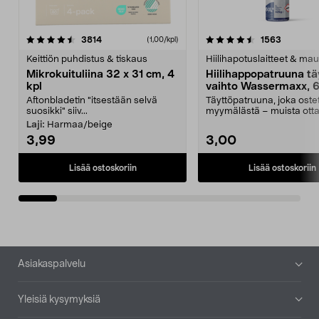
4.5viidestä
arvostelut
4.5viidestä
arvostelu
3814
1563
(1,00/kpl)
tähdestä
t
Keittiön puhdistus & tiskaus
Hiilihapotuslaitteet & mau
Mikrokuituliina 32 x 31 cm, 4
Hiilihappopatruuna tä
kpl
vaihto Wassermaxx, 6
Aftonbladetin "itsestään selvä
Täyttöpatruuna, joka ost
suosikki" siiv...
myymälästä – muista ott
patruuna mukaasi m...
Laji:
Harmaa/beige
3,99
3,00
Lisää ostoskoriin
Lisää ostoskoriin
Alatunniste
Asiakaspalvelu
Yleisiä kysymyksiä