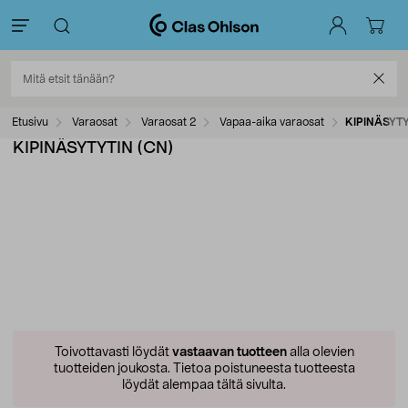
Etusivu
Varaosat
Varaosat 2
Vapaa-aika varaosat
KIPINÄSYTY
KIPINÄSYTYTIN (CN)
Toivottavasti löydät
vastaavan tuotteen
alla olevien
tuotteiden joukosta.
Tietoa poistuneesta tuotteesta
löydät alempaa tältä sivulta.