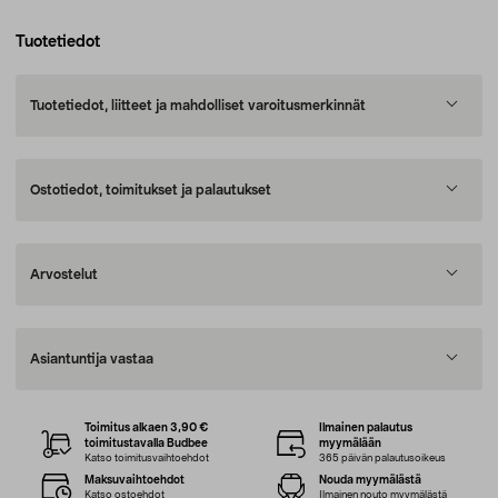
Tuotetiedot
Tuotetiedot, liitteet ja mahdolliset varoitusmerkinnät
Ostotiedot, toimitukset ja palautukset
Arvostelut
Asiantuntija vastaa
Toimitus alkaen 3,90 €
Ilmainen palautus
toimitustavalla Budbee
myymälään
Katso toimitusvaihtoehdot
365 päivän palautusoikeus
Maksuvaihtoehdot
Nouda myymälästä
Katso ostoehdot
Ilmainen nouto myymälästä