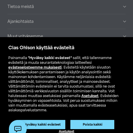
Tietoa meistä
Ajankohtaista
Muut yrityksemme
Clas Ohlson käyttää evästeitä
Etsi myymälä
Painamalla
”Hyväksy kaikki evästeet”
sallit, että tallennamme
evästeitä ja muuta seurantateknologiaa laitteellesi
SE
NO
FI
evästeselosteemme mukaisesti
. Evästeitä käytetään sivuston
käyttökokemuksen parantamiseen ja käytön analysointiin sekä
FI
SV
mainonnan kohdentamiseen. Käytämme neljänlaisia evästeitä:
välttämättömät, toiminnalliset, analyyttiset ja mainosevästeet.
Välttämättömiin evästeisiin ei tarvita suostumustasi, sillä ne ovat
välttämättömiä verkkosivuston sisällön toimimisen kannalta. Voit
halutessasi muuttaa asetuksiasi painamalla
Asetukset
. Evästeiden
hyväksyminen on vapaaehtoista. Voit perua suostumuksesi milloin
vain muuttamalla evästeasetuksiasi, apua saat tarvittaessa
asiakaspalvelustamme.
Club Clas
Ostoehdot
Tietosuojaseloste
Näytä hinnat ilman ALV:a
Tuote on poistunut
Hyväksy kaikki evästeet
Poista kaikki
Tuotenro:
59-1277-345
Asetukset