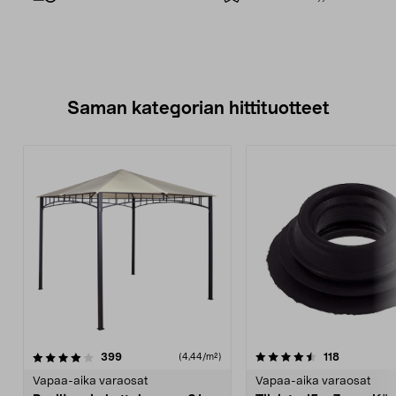
Saman kategorian hittituotteet
4.5 viidestä
arvostelut
4.0 viidestä
arvostelut
399
118
(4,44/m²)
tähdestä
t
Vapaa-aika varaosat
Vapaa-aika varaosat