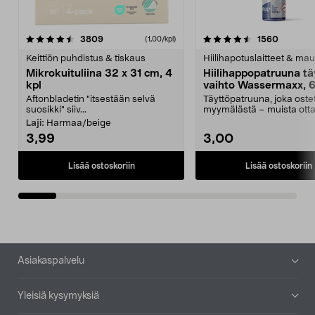
4.5viidestä
arvostelut
4.5viidestä
arvostel
3809
1560
(1,00/kpl)
tähdestä
t
Keittiön puhdistus & tiskaus
Hiilihapotuslaitteet & mau
Mikrokuituliina 32 x 31 cm, 4
Hiilihappopatruuna tä
kpl
vaihto Wassermaxx, 6
Aftonbladetin "itsestään selvä
Täyttöpatruuna, joka ost
suosikki" siiv...
myymälästä – muista ott
patruuna mukaasi m...
Laji:
Harmaa/beige
3,99
3,00
Lisää ostoskoriin
Lisää ostoskoriin
Alatunniste
Asiakaspalvelu
Yleisiä kysymyksiä