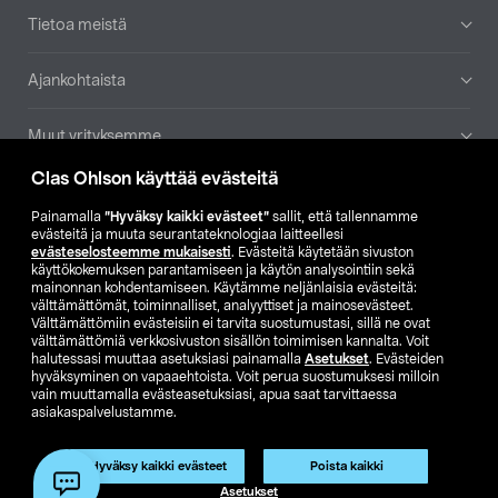
Tietoa meistä
Ajankohtaista
Muut yrityksemme
Clas Ohlson käyttää evästeitä
Etsi myymälä
Painamalla
”Hyväksy kaikki evästeet”
sallit, että tallennamme
evästeitä ja muuta seurantateknologiaa laitteellesi
SE
NO
FI
evästeselosteemme mukaisesti
. Evästeitä käytetään sivuston
käyttökokemuksen parantamiseen ja käytön analysointiin sekä
FI
SV
mainonnan kohdentamiseen. Käytämme neljänlaisia evästeitä:
välttämättömät, toiminnalliset, analyyttiset ja mainosevästeet.
Välttämättömiin evästeisiin ei tarvita suostumustasi, sillä ne ovat
välttämättömiä verkkosivuston sisällön toimimisen kannalta. Voit
halutessasi muuttaa asetuksiasi painamalla
Asetukset
. Evästeiden
hyväksyminen on vapaaehtoista. Voit perua suostumuksesi milloin
vain muuttamalla evästeasetuksiasi, apua saat tarvittaessa
asiakaspalvelustamme.
Club Clas
Ostoehdot
Tietosuojaseloste
Näytä hinnat ilman ALV:a
Tuote on poistunut
Hyväksy kaikki evästeet
Poista kaikki
Tuotenro:
50-2121
Asetukset