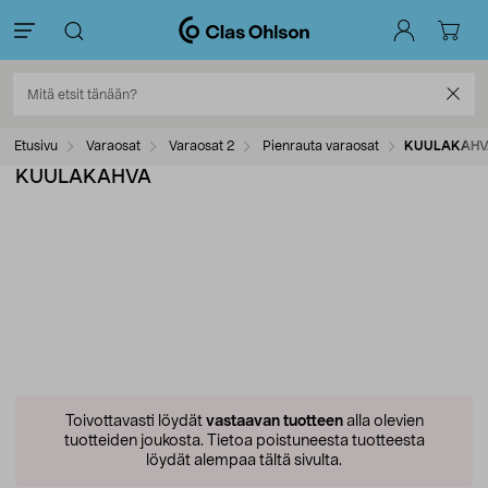
Etusivu
Varaosat
Varaosat 2
Pienrauta varaosat
KUULAKAHV
KUULAKAHVA
Toivottavasti löydät
vastaavan tuotteen
alla olevien
tuotteiden joukosta.
Tietoa poistuneesta tuotteesta
löydät alempaa tältä sivulta.