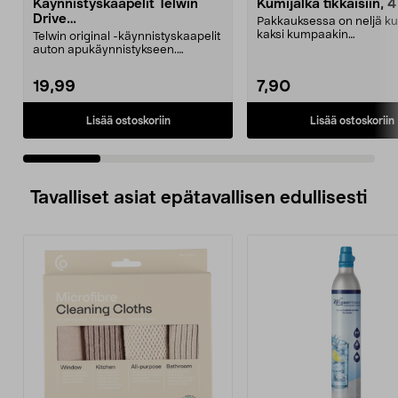
Käynnistyskaapelit Telwin
Kumijalka tikkaisiin, 4
Drive
Pakkauksessa on neljä ku
Mini/9000/13000/1250/150
kaksi kumpaakin
Telwin original -käynnistyskaapelit
0/1750, EC5
kokoa.Sisämitat:Iso jalka: 2
auton apukäynnistykseen.
Käynnistyskaapelit ...
19,99
7,90
Lisää ostoskoriin
Lisää ostoskoriin
Tavalliset asiat epätavallisen edullisesti