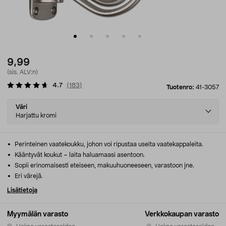
9,99
(sis. ALV:n)
4.7
(
183
)
Tuotenro:
41-3057
Select
Väri
variant
Harjattu kromi
Perinteinen vaatekoukku, johon voi ripustaa useita vaatekappaleita.
Kääntyvät koukut – laita haluamaasi asentoon.
Sopii erinomaisesti eteiseen, makuuhuoneeseen, varastoon jne.
Eri värejä.
Lisätietoja
Myymälän varasto
Verkkokaupan varasto