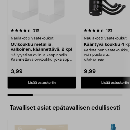
4.5 viidestä
arvostelut
4.5 viidestä
arvostelut
319
183
tähdestä
t
Naulakot & vaatekoukut
Naulakot & vaatekoukut
Ovikoukku metallia,
Kääntyvä koukku 4 kp
valkoinen, käännettävä, 2 kpl
Perinteinen vaatekoukku,
voi ripustaa u...
Säilytystilaa oviin ja kaapinoviin.
Käännettävä ovikoukku, joka sopii
Väri:
Musta
jopa 20 mm...
3,99
9,99
Lisää ostoskoriin
Lisää ostoskoriin
Tavalliset asiat epätavallisen edullisesti