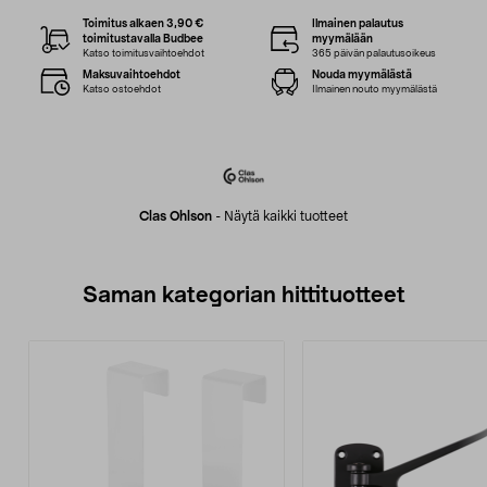
Toimitus alkaen 3,90 €
Ilmainen palautus
toimitustavalla Budbee
myymälään
Katso toimitusvaihtoehdot
365 päivän palautusoikeus
Maksuvaihtoehdot
Nouda myymälästä
Katso ostoehdot
Ilmainen nouto myymälästä
Clas Ohlson
-
Näytä kaikki tuotteet
Saman kategorian hittituotteet