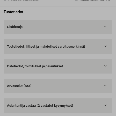
Hakee varastosaldoa...
Hakee varastosaldoa...
Tuotetiedot
Lisätietoja
Tuotetiedot, liitteet ja mahdolliset varoitusmerkinnät
Ostotiedot, toimitukset ja palautukset
Arvostelut
(183)
Asiantuntija vastaa
(2 vastatut kysymykset)