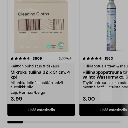
4.5viidestä
arvostelut
4.5viidestä
arvostel
3809
1560
(1,00/kpl)
tähdestä
t
Keittiön puhdistus & tiskaus
Hiilihapotuslaitteet & mau
Mikrokuituliina 32 x 31 cm, 4
Hiilihappopatruuna tä
kpl
vaihto Wassermaxx, 6
Aftonbladetin "itsestään selvä
Täyttöpatruuna, joka ost
suosikki" siiv...
myymälästä – muista ott
patruuna mukaasi m...
Laji:
Harmaa/beige
-
3,99
3,00
Lisää ostoskoriin
Lisää ostoskoriin