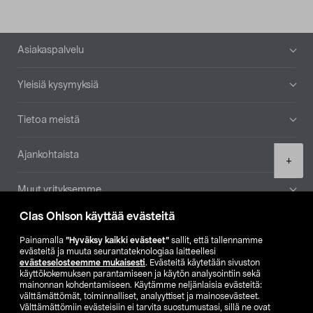
Alatunniste
Asiakaspalvelu
Yleisiä kysymyksiä
Tietoa meistä
Ajankohtaista
Product
+
quantity
Muut yrityksemme
Clas Ohlson käyttää evästeitä
Etsi myymälä
Painamalla
”Hyväksy kaikki evästeet”
sallit, että tallennamme
evästeitä ja muuta seurantateknologiaa laitteellesi
SE
NO
FI
evästeselosteemme mukaisesti
. Evästeitä käytetään sivuston
käyttökokemuksen parantamiseen ja käytön analysointiin sekä
FI
SV
mainonnan kohdentamiseen. Käytämme neljänlaisia evästeitä:
välttämättömät, toiminnalliset, analyyttiset ja mainosevästeet.
Välttämättömiin evästeisiin ei tarvita suostumustasi, sillä ne ovat