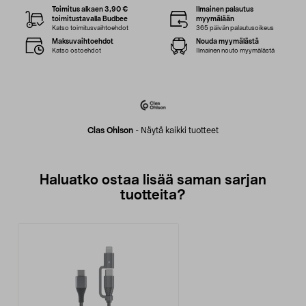
Toimitus alkaen 3,90 €
Ilmainen palautus
toimitustavalla Budbee
myymälään
Katso toimitusvaihtoehdot
365 päivän palautusoikeus
Maksuvaihtoehdot
Nouda myymälästä
Katso ostoehdot
Ilmainen nouto myymälästä
Clas Ohlson
-
Näytä kaikki tuotteet
Haluatko ostaa lisää saman sarjan
tuotteita?