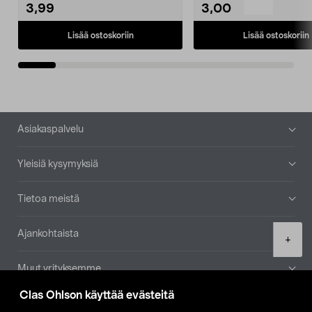
3,99
3,00
Lisää ostoskoriin
Lisää ostoskoriin
Alatunniste
Asiakaspalvelu
Yleisiä kysymyksiä
Tietoa meistä
Ajankohtaista
Product
+
quantity
Muut yrityksemme
Clas Ohlson käyttää evästeitä
Etsi myymälä