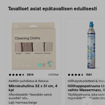
Tavalliset asiat epätavallisen edullisesti
4.5viidestä
arvostelut
4.5viidestä
arvostelu
3814
1561
(1,00/kpl)
tähdestä
t
Keittiön puhdistus & tiskaus
Hiilihapotuslaitteet & mau
Mikrokuituliina 32 x 31 cm, 4
Hiilihappopatruuna tä
kpl
vaihto Wassermaxx, 6
Aftonbladetin "itsestään selvä
Täyttöpatruuna, joka ost
suosikki" siiv...
myymälästä – muista ott
patruuna mukaasi m...
Laji:
Harmaa/beige
-