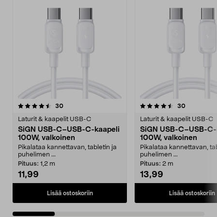
4.5 viidestä
arvostelut
4.5 viidestä
arvostelut
30
30
tähdestä
t
Laturit & kaapelit USB-C
Laturit & kaapelit USB-C
SiGN USB-C–USB-C-kaapeli
SiGN USB-C–USB-C-k
100W, valkoinen
100W, valkoinen
Pikalataa kannettavan, tabletin ja
Pikalataa kannettavan, tab
puhelimen ...
puhelimen ...
Pituus:
1,2 m
Pituus:
2 m
11,99
13,99
Lisää ostoskoriin
Lisää ostoskoriin