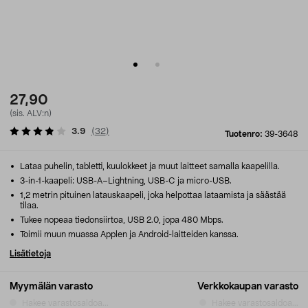
27,90
(sis. ALV:n)
3.9
(
32
)
Tuotenro:
39-3648
Lataa puhelin, tabletti, kuulokkeet ja muut laitteet samalla kaapelilla.
3-in-1-kaapeli: USB-A–Lightning, USB-C ja micro-USB.
1,2 metrin pituinen latauskaapeli, joka helpottaa lataamista ja säästää
tilaa.
Tukee nopeaa tiedonsiirtoa, USB 2.0, jopa 480 Mbps.
Toimii muun muassa Applen ja Android-laitteiden kanssa.
Lisätietoja
Myymälän varasto
Verkkokaupan varasto
Hakee varastosaldoa...
Hakee varastosaldoa...