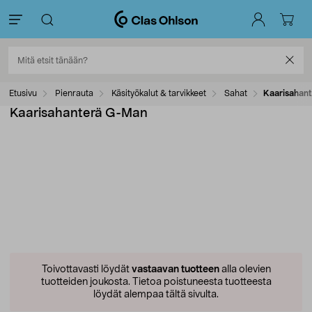
Etusivu
Pienrauta
Käsityökalut & tarvikkeet
Sahat
Kaarisahan
Kaarisahanterä G-Man
Toivottavasti löydät
vastaavan tuotteen
alla olevien
tuotteiden joukosta.
Tietoa poistuneesta tuotteesta
löydät alempaa tältä sivulta.