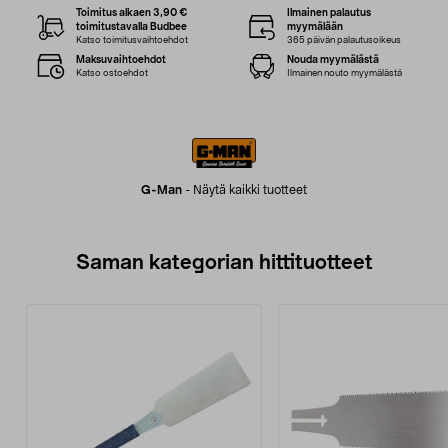
Toimitus alkaen 3,90 €
Ilmainen palautus
toimitustavalla Budbee
myymälään
Katso toimitusvaihtoehdot
365 päivän palautusoikeus
Maksuvaihtoehdot
Nouda myymälästä
Katso ostoehdot
Ilmainen nouto myymälästä
G-Man
-
Näytä kaikki tuotteet
Saman kategorian hittituotteet