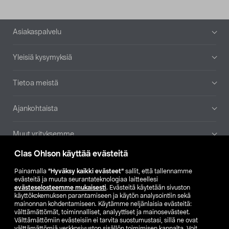
Alatunniste
Asiakaspalvelu
Yleisiä kysymyksiä
Tietoa meistä
Ajankohtaista
Muut yrityksemme
Clas Ohlson käyttää evästeitä
Etsi myymälä
Painamalla
”Hyväksy kaikki evästeet”
sallit, että tallennamme
evästeitä ja muuta seurantateknologiaa laitteellesi
SE
NO
FI
evästeselosteemme mukaisesti
. Evästeitä käytetään sivuston
käyttökokemuksen parantamiseen ja käytön analysointiin sekä
FI
SV
mainonnan kohdentamiseen. Käytämme neljänlaisia evästeitä:
välttämättömät, toiminnalliset, analyyttiset ja mainosevästeet.
Välttämättömiin evästeisiin ei tarvita suostumustasi, sillä ne ovat
välttämättömiä verkkosivuston sisällön toimimisen kannalta. Voit