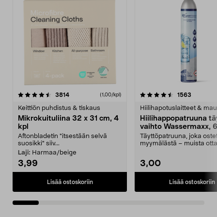
4.5viidestä
arvostelut
4.5viidestä
arvostelu
3814
1563
(1,00/kpl)
tähdestä
t
Keittiön puhdistus & tiskaus
Hiilihapotuslaitteet & mau
Mikrokuituliina 32 x 31 cm, 4
Hiilihappopatruuna tä
kpl
vaihto Wassermaxx, 6
Aftonbladetin "itsestään selvä
Täyttöpatruuna, joka ost
suosikki" siiv...
myymälästä – muista ott
patruuna mukaasi m...
Laji:
Harmaa/beige
3,99
3,00
Lisää ostoskoriin
Lisää ostoskoriin