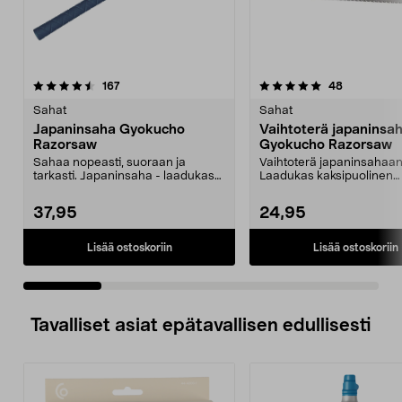
5.0 viidestä
arvostelut
4.5 viidestä
arvostelut
167
48
tähdestä
t
Sahat
Sahat
Japaninsaha Gyokucho
Vaihtoterä japaninsa
Razorsaw
Gyokucho Razorsaw
Sahaa nopeasti, suoraan ja
Vaihtoterä japaninsahaan
tarkasti. Japaninsaha - laadukas
Laadukas kaksipuolinen
kaksipuolinen vetosa...
sahanterä. Ohut terä kulut
37,95
24,95
Lisää ostoskoriin
Lisää ostoskoriin
Tavalliset asiat epätavallisen edullisesti