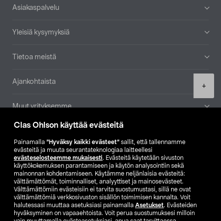
Alatunniste
Asiakaspalvelu
Yleisiä kysymyksiä
Tietoa meistä
Ajankohtaista
Product
+
quantity
Muut yrityksemme
Clas Ohlson käyttää evästeitä
Etsi myymälä
Painamalla
”Hyväksy kaikki evästeet”
sallit, että tallennamme
evästeitä ja muuta seurantateknologiaa laitteellesi
SE
NO
FI
evästeselosteemme mukaisesti
. Evästeitä käytetään sivuston
käyttökokemuksen parantamiseen ja käytön analysointiin sekä
FI
SV
mainonnan kohdentamiseen. Käytämme neljänlaisia evästeitä:
välttämättömät, toiminnalliset, analyyttiset ja mainosevästeet.
Välttämättömiin evästeisiin ei tarvita suostumustasi, sillä ne ovat
välttämättömiä verkkosivuston sisällön toimimisen kannalta. Voit
halutessasi muuttaa asetuksiasi painamalla
Asetukset
. Evästeiden
hyväksyminen on vapaaehtoista. Voit perua suostumuksesi milloin