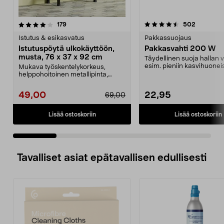
4.5 viidestä
arvostelut
5.0 viidestä
arvostelu
179
502
tähdestä
t
Istutus & esikasvatus
Pakkassuojaus
Istutuspöytä ulkokäyttöön,
Pakkasvahti 200 W
musta, 76 x 37 x 92 cm
Täydellinen suoja hallan v
esim. pieniin kasvihuoneis
Mukava työskentelykorkeus,
Elektroninen ter...
helppohoitoinen metallipinta,
runsaasti säilytystilaa...
49,00
22,95
69,00
Lisää ostoskoriin
Lisää ostoskoriin
Tavalliset asiat epätavallisen edullisesti