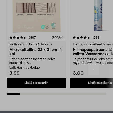
4.5viidestä
arvostelut
4.5viidestä
arvostelu
3817
1563
(1,00/kpl)
tähdestä
t
Keittiön puhdistus & tiskaus
Hiilihapotuslaitteet & mau
Mikrokuituliina 32 x 31 cm, 4
Hiilihappopatruuna tä
kpl
vaihto Wassermaxx, 6
Aftonbladetin "itsestään selvä
Täyttöpatruuna, joka ost
suosikki" siiv...
myymälästä – muista ott
patruuna mukaasi m...
Laji:
Harmaa/beige
-
3,99
3,00
Lisää ostoskoriin
Lisää ostoskoriin