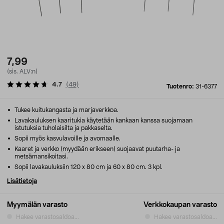
7,99
(sis. ALV:n)
4.7
(
49
)
Tuotenro:
31-6377
Tukee kuitukangasta ja marjaverkkoa.
Lavakauluksen kaaritukia käytetään kankaan kanssa suojamaan
istutuksia tuholaisilta ja pakkaselta.
Sopii myös kasvulavoille ja avomaalle.
Kaaret ja verkko (myydään erikseen) suojaavat puutarha- ja
metsämansikoitasi.
Sopii lavakauluksiin 120 x 80 cm ja 60 x 80 cm. 3 kpl.
Lisätietoja
Myymälän varasto
Verkkokaupan varasto
Hakee varastosaldoa...
Hakee varastosaldoa...