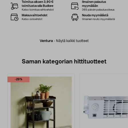
Toimitus alkaen 3,90 €
Ilmainen palautus
toimitustavalla Budbee
myymälään
Katso toimitusvaihtoehdot
365 päivän palautusoikeus
Maksuvaihtoehdot
Nouda myymälästä
Katso ostoehdot
Ilmainen nouto myymälästä
Ventura
-
Näytä kaikki tuotteet
Saman kategorian hittituotteet
-29%