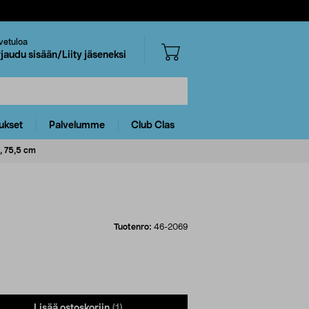
vetuloa
rjaudu sisään/Liity jäseneksi
ukset
Palvelumme
Club Clas
, 75,5 cm
Tuotenro:
46-2069
Lisää ostoskoriin
(1)