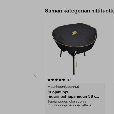
Saman kategorian hittituott
0 viidestä
5.0 viidestä
arvostelut
47
tähdestä
tähdestä
Muurinpohjapannut
Suojahuppu
muurinpohjapannuun 58 cm,
Hällmark
Suojahuppu, joka suojaa
muurinpohjapannua lialta ja
pölyltä. Kestävä ja kätevä. ...