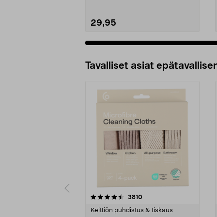
29,95
Tavalliset asiat epätavallisen
5viidestä
4.5viidestä
arvostelut
3810
tähdestä
tähdestä
Keittiön puhdistus & tiskaus