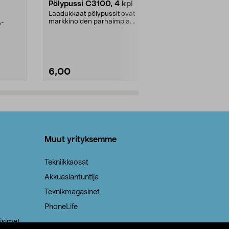
Pölypussi C3100, 4 kpl
Roskapussi,
kahvat, 30 l
Laadukkaat pölypussit ovat
markkinoiden parhaimpia.
A-
Testivoittaja 
Kestävä, jopa 50 % suurempi ...
roskapussi u
Roskapussi, jo
6,00
2,00
Lisää ostoskoriin
Lisää
Muut yrityksemme
Tekniikkaosat
Akkuasiantuntija
Teknikmagasinet
PhoneLife
isimet