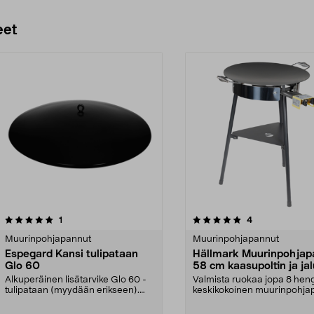
eet
5.0 viidestä
arvostelut
arvostelut
1
4
0.0 viidestä
tähdestä
Muurinpohjapannut
Muurinpohjapannut
Espegard Kansi tulipataan
Hällmark Muurinpohja
Glo 60
58 cm kaasupoltin ja ja
Alkuperäinen lisätarvike Glo 60 -
Valmista ruokaa jopa 8 heng
tulipataan (myydään erikseen).
keskikokoinen muurinpohj
Espegard-kansi t...
elinikäisellä t...