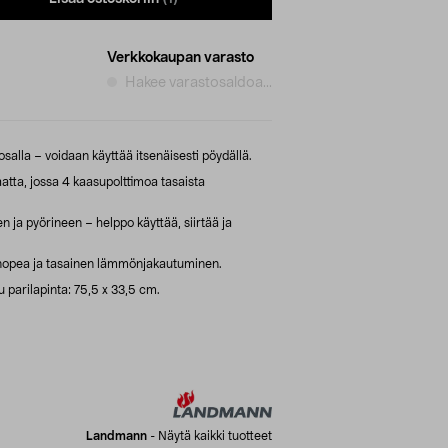
Verkkokaupan varasto
Hakee varastosaldoa...
äosalla – voidaan käyttää itsenäisesti pöydällä.
tta, jossa 4 kaasupolttimoa tasaista
n ja pyörineen – helppo käyttää, siirtää ja
sa nopea ja tasainen lämmönjakautuminen.
u parilapinta: 75,5 x 33,5 cm.
Landmann
-
Näytä kaikki tuotteet