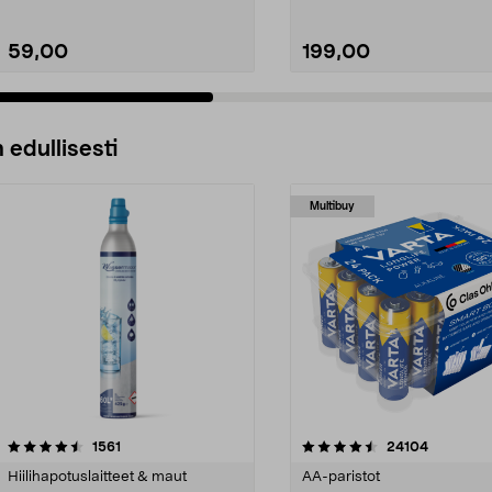
59,00
199,00
 edullisesti
Multibuy
4.5viidestä
arvostelut
4.5viidestä
arvostelut
1561
24104
tähdestä
Hiilihapotuslaitteet & maut
AA-paristot