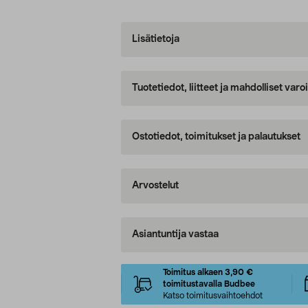
Lisätietoja
Tuotetiedot, liitteet ja mahdolliset var
Ostotiedot, toimitukset ja palautukset
Arvostelut
Asiantuntija vastaa
Toimitus alkaen 3,90 €
toimitustavalla Budbee
Katso toimitusvaihtoehdot