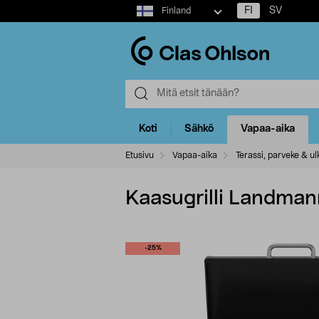
Select
FI
SV
Finland
market
Koti
Sähkö
Vapaa-aika
Etusivu
Vapaa-aika
Terassi, parveke & ulk
Kaasugrilli Landmann
-25%