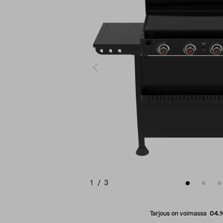
1
/
3
Tarjous on voimassa
04.