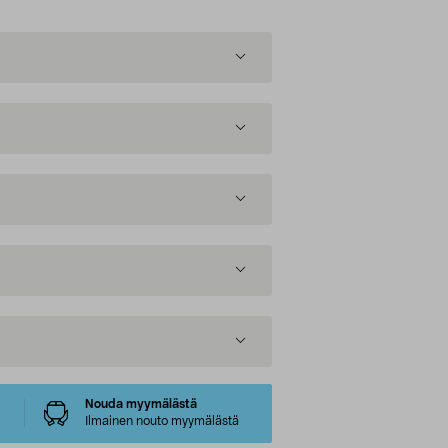
Nouda myymälästä
Ilmainen nouto myymälästä