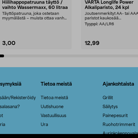
Hiilihappopatruuna täyttö /
VARTA Longlife Power
vaihto Wassermaxx, 60 litraa
Alkaliparisto, 24 kpl
Täyttöpatruuna, joka ostetaan
Joutsenmerkityt AA- tai AA
myymälästä – muista ottaa vanha
paristot kaukosää...
patruuna mukaasi m...
Tyyppi:
AA/LR6
3,00
12,99
Lisää ostoskoriin
Lisää ostoskoriin
ysymyksiä
Tietoa meistä
Ajankohtaista
isään/Rekisteröidy
Tietoa meistä
Grillit
 salasana?
Uutishuone
Säilytys
ot
Vastuullisuus
Painepesurit
ria
Ura
Ruohotrimmerit
Aurinkokennovala