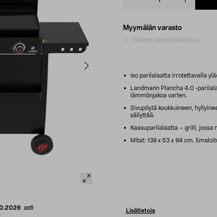
quantity
Myymälän varasto
Hakee varastosaldoa...
Iso parilalaatta irrotettavalla yl
Landmann Plancha 4.0 -parilalaa
lämmönjakoa varten.
Sivupöytä koukkuineen, hyllyinee
säilyttää.
Kaasuparilalaatta – grilli, jos
Mitat: 139 x 53 x 94 cm. Emaloit
10.2026
asti
Lisätietoja