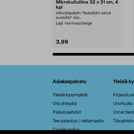
Mikrokuituliina 32 x 31 cm, 4
kpl
Aftonbladetin "itsestään selvä
suosikki" siiv...
Laji:
Harmaa/beige
3,99
Lisää ostoskoriin
Alatunniste
Asiakaspalvelu
Yleisiä k
Yleisiä kysymyksiä
Kirjaudu s
Ota yhteyttä
Unohtuiko
Palautusehdot
Omat tied
Tee palautus / reklamaatio
Tilaushisto
Cookie policy