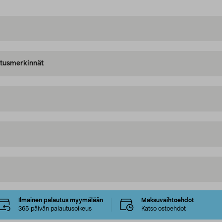
oitusmerkinnät
Ilmainen palautus myymälään
Maksuvaihtoehdot
365 päivän palautusoikeus
Katso ostoehdot