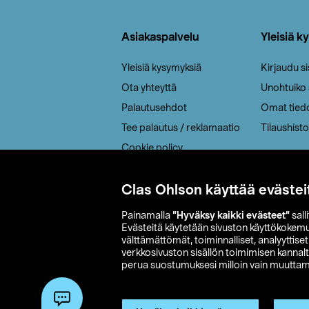
Alatunniste
Asiakaspalvelu
Yleisiä k
Yleisiä kysymyksiä
Kirjaudu s
Ota yhteyttä
Unohtuiko
Palautusehdot
Omat tied
Tee palautus / reklamaatio
Tilaushisto
Cookie policy
Toimitustavat
Saavutettavuus
Clas Ohlson käyttää evästei
Painamalla
”Hyväksy kaikki evästeet”
sall
Evästeitä käytetään sivuston käyttökokem
välttämättömät, toiminnalliset, analyyttise
verkkosivuston sisällön toimimisen kannalt
perua suostumuksesi milloin vain muuttama
© 2026 Clas