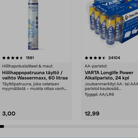
4.5viidestä
arvostelut
4.5viidestä
arvostelut
1561
24104
tähdestä
Hiilihapotuslaitteet & maut
AA-paristot
Hiilihappopatruuna täyttö /
VARTA Longlife Power
vaihto Wassermaxx, 60 litraa
Alkaliparisto, 24 kpl
Täyttöpatruuna, joka ostetaan
Joutsenmerkityt AA- tai AA
myymälästä – muista ottaa vanha
paristot kaukosää...
patruuna mukaasi m...
Tyyppi:
AA/LR6
3,00
12,99
Lisää ostoskoriin
Lisää ostoskoriin