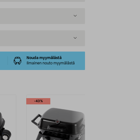
Nouda myymälästä
Ilmainen nouto myymälästä
-43%
-50%