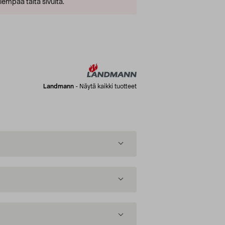
empaa tältä sivulta.
Landmann
-
Näytä kaikki tuotteet