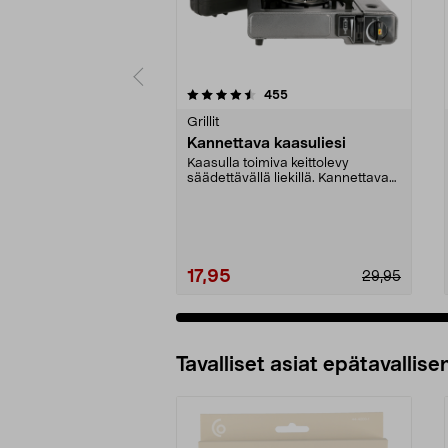
5 viidestä
4.5 viidestä
arvostelut
455
tähdestä
tähdestä
Grillit
Kannettava kaasuliesi
Kaasulla toimiva keittolevy
säädettävällä liekillä. Kannettava
kaasuliesi ruoan ...
17,95
29,95
Tavalliset asiat epätavallisen