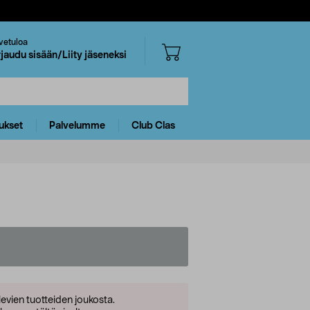
vetuloa
rjaudu sisään/Liity jäseneksi
ukset
Palvelumme
Club Clas
levien tuotteiden joukosta.