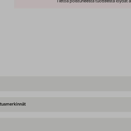
Tietoa poistuneesta tuotteesta löydät al
oitusmerkinnät