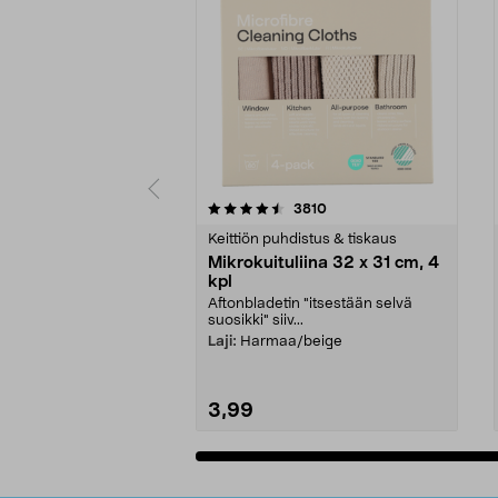
5viidestä
4.5viidestä
arvostelut
3810
tähdestä
tähdestä
Keittiön puhdistus & tiskaus
Mikrokuituliina 32 x 31 cm, 4
kpl
Aftonbladetin "itsestään selvä
suosikki" siiv...
Laji:
Harmaa/beige
3,99
Lisää ostoskoriin