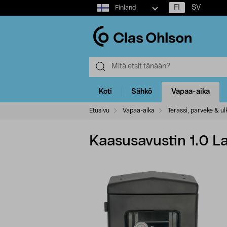
Select
FI
SV
Finland
market
Koti
Sähkö
Vapaa-aika
Etusivu
Vapaa-aika
Terassi, parveke & ulk
Kaasusavustin 1.0 