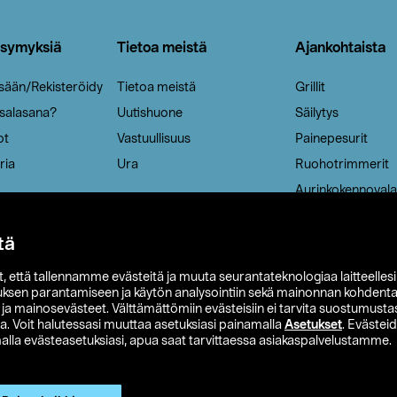
ysymyksiä
Tietoa meistä
Ajankohtaista
isään/Rekisteröidy
Tietoa meistä
Grillit
 salasana?
Uutishuone
Säilytys
ot
Vastuullisuus
Painepesurit
ria
Ura
Ruohotrimmerit
Aurinkokennovala
tä
it, että tallennamme evästeitä ja muuta seurantateknologiaa laitteelles
uksen parantamiseen ja käytön analysointiin sekä mainonnan kohdenta
t ja mainosevästeet. Välttämättömiin evästeisiin ei tarvita suostumustas
a. Voit halutessasi muuttaa asetuksiasi painamalla
Asetukset
. Evästei
lla evästeasetuksiasi, apua saat tarvittaessa asiakaspalvelustamme.
 Ohlson
Club Clas
Ostoehdot
Tietosuojaseloste
Et
Näytä hinnat ilman ALV:a