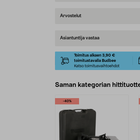
Arvostelut
Asiantuntija vastaa
Toimitus alkaen 3,90 €
toimitustavalla Budbee
Katso toimitusvaihtoehdot
Saman kategorian hittituott
-40%