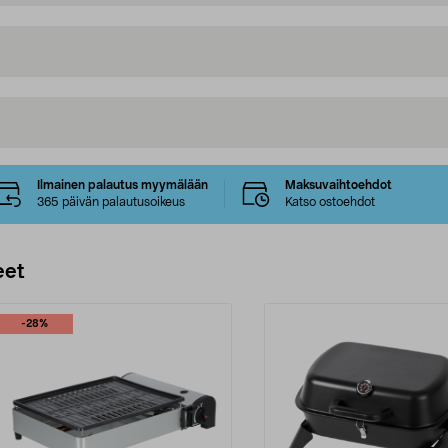
Ilmainen palautus myymälään
Maksuvaihtoehdot
365 päivän palautusoikeus
Katso ostoehdot
eet
-28%