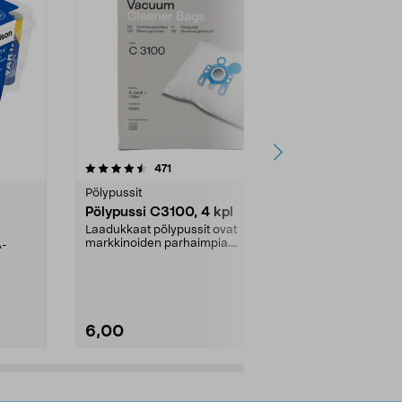
4.5viidestä
arvostelut
4.5
471
6
tähdestä
tähdestä
Pölypussit
Kierrätys & ro
Pölypussi C3100, 4 kpl
Roskapussi,
kahvat, 30 l
Laadukkaat pölypussit ovat
markkinoiden parhaimpia.
A-
Testivoittaja 
Kestävä, jopa 50 % suurempi ...
roskapussi u
Roskapussi, jo
6,00
2,00
Lisää ostoskoriin
Lisää