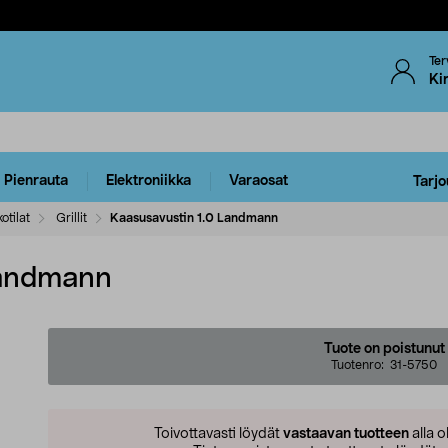
Ter
Ki
Pienrauta
Elektroniikka
Varaosat
Tarjo
otilat
Grillit
Kaasusavustin 1.0 Landmann
Landmann
Tuote on poistunut
Tuotenro:
31-5750
Toivottavasti löydät
vastaavan tuotteen
alla o