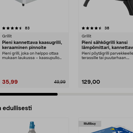
4.5 viidestä
arvostelut
4.5 viidestä
arvostelut
83
38
tähdestä
Grillit
Grillit
Pieni kannettava kaasugrilli,
Pieni sähkögrilli kansi
keraaminen pinnoite
lämpömittari, kannettav
2200 W
Pieni grilli, joka on helppo ottaa
Pieni pöytägrilli parvekkeelle
mukaan laukussa – kaasupullo
terassille tai puutarhaan.
MSF-1A myydään e...
Kannettava sähkögrill...
35,99
129,00
49,99
 edullisesti
Multibuy