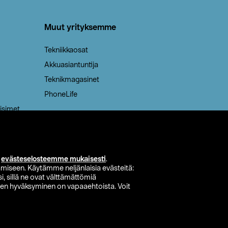
Muut yrityksemme
Tekniikkaosat
Akkuasiantuntija
Teknikmagasinet
PhoneLife
isimet
i
evästeselosteemme mukaisesti
.
miseen. Käytämme neljänlaisia evästeitä:
i, sillä ne ovat välttämättömiä
den hyväksyminen on vapaaehtoista. Voit
si myymälä