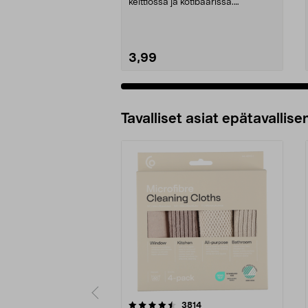
keittiössä ja kotibaarissa.
Valumaton korkki ruos...
3,99
Tavalliset asiat epätavallisen
5viidestä
4.5viidestä
arvostelut
3814