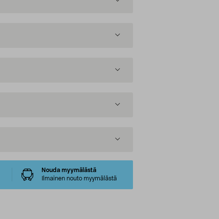
Nouda myymälästä
Ilmainen nouto myymälästä