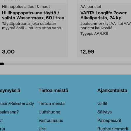
tähdestä
Hiilihapotuslaitteet & maut
AA-paristot
Hiilihappopatruuna täyttö /
VARTA Longlife Power
vaihto Wassermaxx, 60 litraa
Alkaliparisto, 24 kpl
Täyttöpatruuna, joka ostetaan
Joutsenmerkityt AA- tai AA
myymälästä – muista ottaa vanha
paristot kaukosää...
patruuna mukaasi m...
Tyyppi:
AA/LR6
3,00
12,99
Lisää ostoskoriin
Lisää ostoskoriin
ysymyksiä
Tietoa meistä
Ajankohtaista
isään/Rekisteröidy
Tietoa meistä
Grillit
 salasana?
Uutishuone
Säilytys
ot
Vastuullisuus
Painepesurit
ria
Ura
Ruohotrimmerit