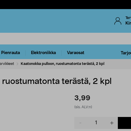
Ter
Ki
Pienrauta
Elektroniikka
Varaosat
Tarjo
arvikkeet
Kaatonokka pulloon, ruostumatonta terästä, 2 kpl
 ruostumatonta terästä, 2 kpl
3,99
(sis. ALV:n)
Product
quantity