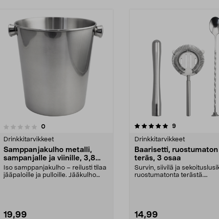
5.0viidestä
arvostelut
9
arvostelut
0
tähdestä
Drinkkitarvikkeet
Drinkkitarvikkeet
Samppanjakulho metalli,
Baarisetti, ruostumaton
sampanjalle ja viinille, 3,8
teräs, 3 osaa
litraa
Iso samppanjakulho – reilusti tilaa
Survin, siivilä ja sekoituslus
jääpaloille ja pulloille. Jääkulho
ruostumatonta terästä.
ruostumat...
Kolmiosainen baarisett...
19,99
14,99