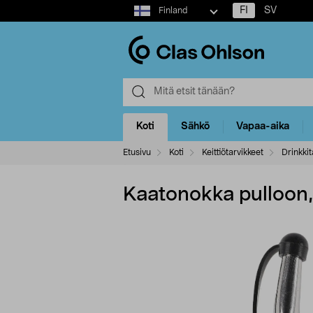
Select
FI
SV
Finland
market
Koti
Sähkö
Vapaa-aika
Etusivu
Koti
Keittiötarvikkeet
Drinkkit
Kaatonokka pulloon,