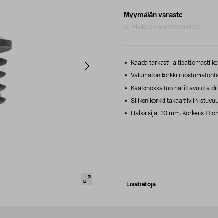
Myymälän varasto
Hakee varastosaldoa...
Kaada tarkasti ja tipattomasti kei
Valumaton korkki ruostumatonta te
Kaatonokka tuo hallittavuutta dr
Silikonikorkki takaa tiiviin istuv
Halkaisija: 30 mm. Korkeus 11 cm
Lisätietoja