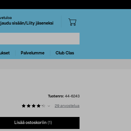
vetuloa
rjaudu sisään/Liity jäseneksi
ukset
Palvelumme
Club Clas
Tuotenro:
44-6243
29
arvostelua
Lisää ostoskoriin
(1)