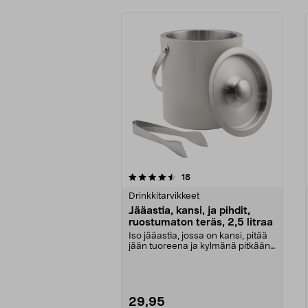
5viidestä
arvostelut
18
0.0 viidestä
tähdestä
tähdestä
Drinkkitarvikkeet
Jääastia, kansi, ja pihdit,
ruostumaton teräs, 2,5 litraa
Iso jääastia, jossa on kansi, pitää
jään tuoreena ja kylmänä pitkään.
Jääastia r...
29,95