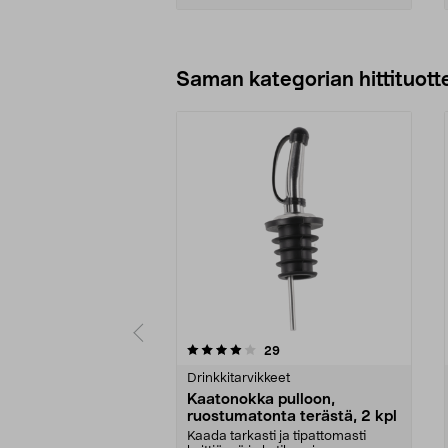
Lisää ostoskoriin
Saman kategorian hittituott
0 viidestä
3.5 viidestä
arvostelut
29
tähdestä
tähdestä
Drinkkitarvikkeet
Kaatonokka pulloon,
ruostumatonta terästä, 2 kpl
Kaada tarkasti ja tipattomasti