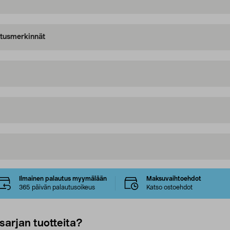
oitusmerkinnät
Ilmainen palautus myymälään
Maksuvaihtoehdot
365 päivän palautusoikeus
Katso ostoehdot
sarjan tuotteita?