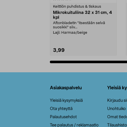
tähdestä
tähdestä
Keittiön puhdistus & tiskaus
Mikrokuituliina 32 x 31 cm, 4
kpl
Aftonbladetin "itsestään selvä
suosikki" siiv...
Laji:
Harmaa/beige
3,99
Lisää ostoskoriin
Alatunniste
Asiakaspalvelu
Yleisiä k
Yleisiä kysymyksiä
Kirjaudu s
Ota yhteyttä
Unohtuiko
Palautusehdot
Omat tied
Tee palautus / reklamaatio
Tilaushisto