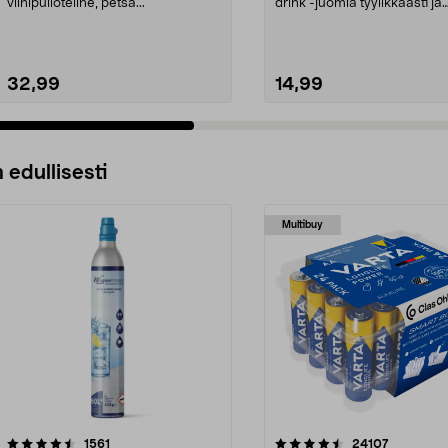
cl
viinipulloteline, petsa...
drink -juomia tyylikkäästi ja
tarkasti. Klass...
32,99
14,99
 edullisesti
Multibuy
4.5viidestä
arvostelut
4.5viidestä
arvostelut
1561
24107