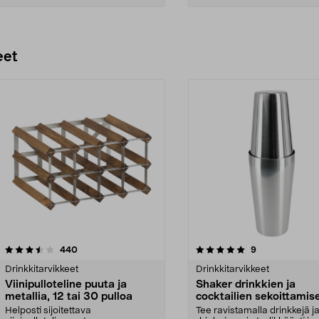
Lisää ostoskoriin
Lisää ostoskoriin
eet
5.0 viidestä
arvostelut
4.0 viidestä
arvostelut
440
9
tähdestä
Drinkkitarvikkeet
Drinkkitarvikkeet
Viinipulloteline puuta ja
Shaker drinkkien ja
metallia, 12 tai 30 pulloa
cocktailien sekoittamis
ruostumaton teräs 55 cl
Helposti sijoitettava
Tee ravistamalla drinkkejä j