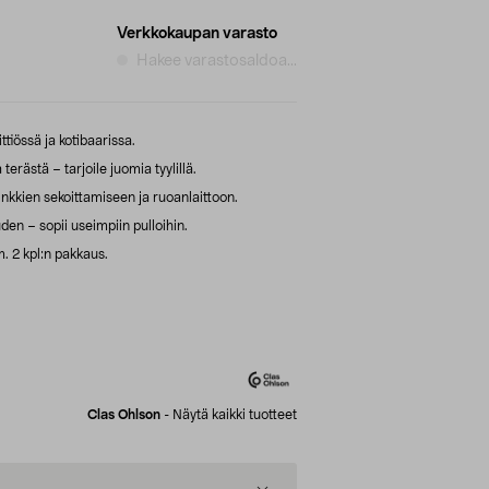
Verkkokaupan varasto
Hakee varastosaldoa...
ttiössä ja kotibaarissa.
rästä – tarjoile juomia tyylillä.
inkkien sekoittamiseen ja ruoanlaittoon.
uuden – sopii useimpiin pulloihin.
. 2 kpl:n pakkaus.
Clas Ohlson
-
Näytä kaikki tuotteet