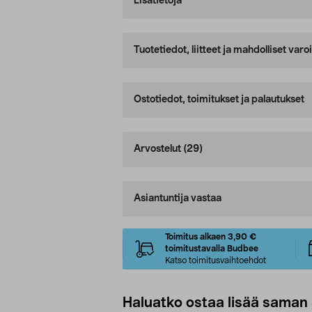
Lisätietoja
Tuotetiedot, liitteet ja mahdolliset var
Ostotiedot, toimitukset ja palautukset
Arvostelut
(29)
Asiantuntija vastaa
Toimitus alkaen 3,90 €
toimitustavalla Budbee
Katso toimitusvaihtoehdot
Haluatko ostaa lisää saman 