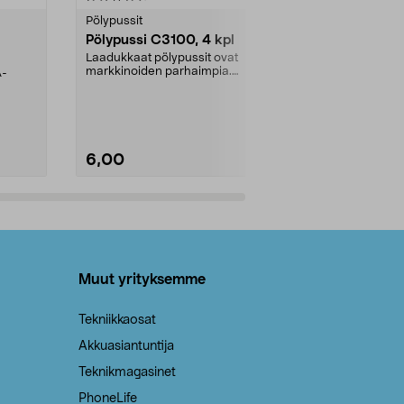
tähdestä
tähdestä
Pölypussit
Kierrätys & ro
Pölypussi C3100, 4 kpl
Roskapussi,
kahvat, 30 l
Laadukkaat pölypussit ovat
markkinoiden parhaimpia.
A-
Testivoittaja 
Kestävä, jopa 50 % suurempi ...
roskapussi u
Roskapussi, jo
6,00
2,00
Lisää ostoskoriin
Lisää
Muut yrityksemme
Tekniikkaosat
Akkuasiantuntija
Teknikmagasinet
PhoneLife