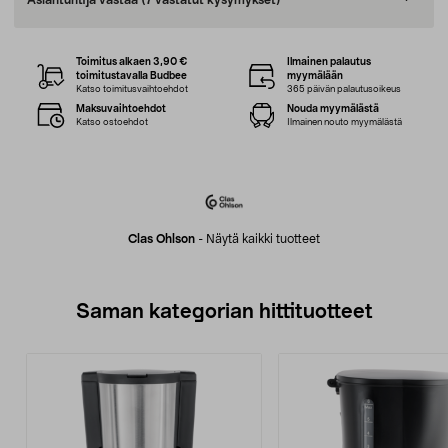
Asiantuntija vastaa
(7 vastatut kysymykset)
Toimitus alkaen 3,90 €
Ilmainen palautus
toimitustavalla Budbee
myymälään
Katso toimitusvaihtoehdot
365 päivän palautusoikeus
Maksuvaihtoehdot
Nouda myymälästä
Katso ostoehdot
Ilmainen nouto myymälästä
Clas Ohlson
-
Näytä kaikki tuotteet
Saman kategorian hittituotteet