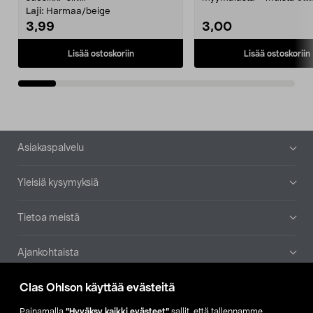
patruuna mukaasi m...
Laji:
Harmaa/beige
3,99
3,00
Lisää ostoskoriin
Lisää ostoskoriin
Alatunniste
Asiakaspalvelu
Yleisiä kysymyksiä
Tietoa meistä
Ajankohtaista
Clas Ohlson käyttää evästeitä
Muut yrityksemme
Painamalla
”Hyväksy kaikki evästeet”
sallit, että tallennamme