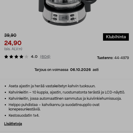
39,90
Klubihinta
24,90
(sis. ALV:n)
4.0
(
604
)
Tuotenro:
44-4979
Tarjous on voimassa
06.10.2026
asti
Aseta ajastin ja herää vastakeitetyn kahvin tuoksuun.
Kahvinkeitin – 10 kuppia, ajastin, ruostumatonta terästä ja LCD-näyttö.
Kahvinkeitin, jossa automaattinen sammutus ja kuiviinkiehumissuoja.
Helppo puhdistaa – kahvikannu ja suodatinsuppilo ovat
konepesunkestäviä.
Kestosuodatin 1x4.
Lisätietoja