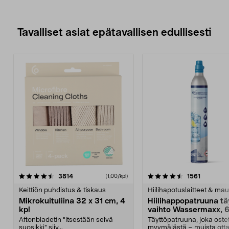
Tavalliset asiat epätavallisen edullisesti
4.5viidestä
arvostelut
4.5viidestä
arvostelu
3814
1561
(1,00/kpl)
tähdestä
t
Keittiön puhdistus & tiskaus
Hiilihapotuslaitteet & mau
Mikrokuituliina 32 x 31 cm, 4
Hiilihappopatruuna tä
kpl
vaihto Wassermaxx, 6
Aftonbladetin "itsestään selvä
Täyttöpatruuna, joka ost
suosikki" siiv...
myymälästä – muista ott