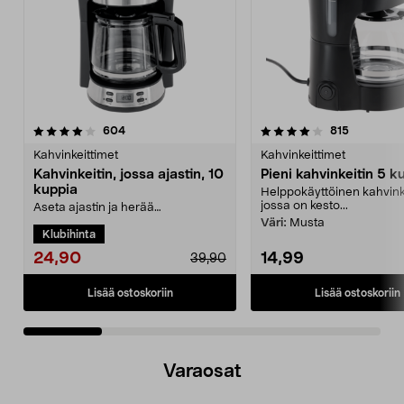
4.0 viidestä
arvostelut
4.5 viidestä
arvostelut
604
815
tähdestä
t
Kahvinkeittimet
Kahvinkeittimet
Kahvinkeitin, jossa ajastin, 10
Pieni kahvinkeitin 5 k
kuppia
Helppokäyttöinen kahvinke
jossa on kesto...
Aseta ajastin ja herää
vastakeitetyn kahvin tuoksuun.
Väri:
Musta
Klubihinta
Kahvinkeitin – 10 kuppia, ...
24,90
14,99
39,90
Lisää ostoskoriin
Lisää ostoskoriin
Varaosat