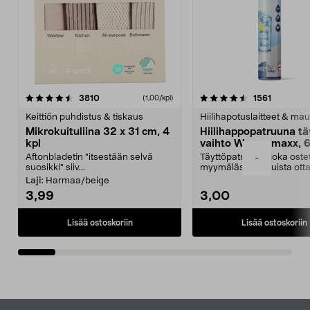
4.5viidestä
arvostelut
4.5viidestä
arvostelu
3810
1561
(1,00/kpl)
tähdestä
t
Keittiön puhdistus & tiskaus
Hiilihapotuslaitteet & mau
Mikrokuituliina 32 x 31 cm, 4
Hiilihappopatruuna tä
kpl
vaihto Wassermaxx, 6
Aftonbladetin "itsestään selvä
Täyttöpatruuna, joka ost
-
suosikki" siiv...
myymälästä – muista ott
patruuna mukaasi m...
Laji:
Harmaa/beige
3,99
3,00
Lisää ostoskoriin
Lisää ostoskoriin
Alatunniste