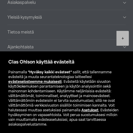
Asiakaspalvelu
Yleisiä kysymyksiä
Tietoa meistä
Product
+
quantity
Ajankohtaista
Clas Ohlson käyttää evästeitä
Muut yrityksemme
Painamalla
”Hyväksy kaikki evästeet”
sallit, että tallennamme
Etsi myymälä
evästeitä ja muuta seurantateknologiaa laitteellesi
evästeselosteemme mukaisesti
. Evästeitä käytetään sivuston
käyttökokemuksen parantamiseen ja käytön analysointiin sekä
mainonnan kohdentamiseen. Käytämme neljänlaisia evästeitä:
SE
NO
FI
välttämättömät, toiminnalliset, analyyttiset ja mainosevästeet.
Välttämättömiin evästeisiin ei tarvita suostumustasi, sillä ne ovat
FI
SV
välttämättömiä verkkosivuston sisällön toimimisen kannalta. Voit
halutessasi muuttaa asetuksiasi painamalla
Asetukset
. Evästeiden
hyväksyminen on vapaaehtoista. Voit perua suostumuksesi milloin
vain muuttamalla evästeasetuksiasi, apua saat tarvittaessa
asiakaspalvelustamme.