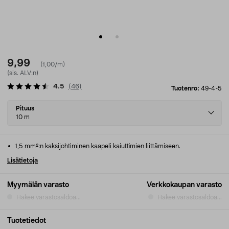
9,99
(1,00/m)
(sis. ALV:n)
4.5
(
46
)
Tuotenro:
49-4-5
Select
Pituus
variant
10 m
1,5 mm²:n kaksijohtiminen kaapeli kaiuttimien liittämiseen.
Lisätietoja
Myymälän varasto
Verkkokaupan varasto
Hakee varastosaldoa...
Hakee varastosaldoa...
Tuotetiedot