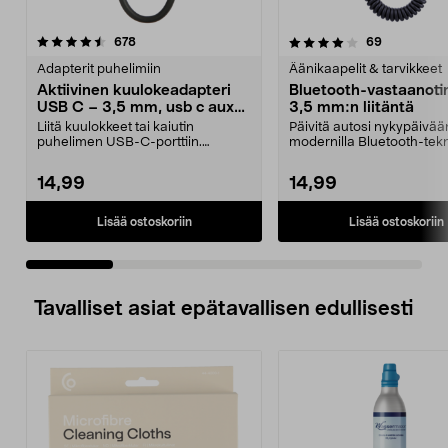
4.0 viidestä
arvostelut
4.5 viidestä
arvostelut
678
69
tähdestä
t
Adapterit puhelimiin
Äänikaapelit & tarvikkeet
Aktiivinen kuulokeadapteri
Bluetooth-vastaanotin
USB C – 3,5 mm, usb c aux
3,5 mm:n liitäntä
adapteri
Liitä kuulokkeet tai kaiutin
Päivitä autosi nykypäivää
puhelimen USB-C-porttiin.
modernilla Bluetooth-tekn
Aktiivinen kuulokeadapter...
(V5.3). Bluetooth-va...
14,99
14,99
Lisää ostoskoriin
Lisää ostoskoriin
Tavalliset asiat epätavallisen edullisesti