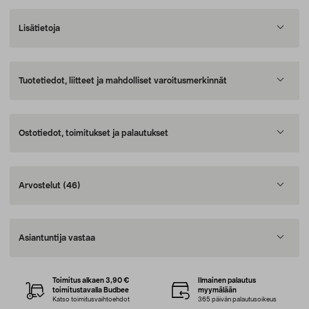
Lisätietoja
Tuotetiedot, liitteet ja mahdolliset varoitusmerkinnät
Ostotiedot, toimitukset ja palautukset
Arvostelut
(46)
Asiantuntija vastaa
Toimitus alkaen 3,90 €
Ilmainen palautus
toimitustavalla Budbee
myymälään
Katso toimitusvaihtoehdot
365 päivän palautusoikeus