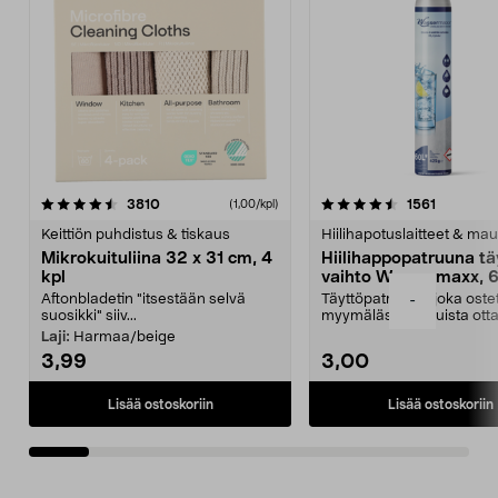
4.5viidestä
arvostelut
4.5viidestä
arvostelu
3810
1561
(1,00/kpl)
tähdestä
t
Keittiön puhdistus & tiskaus
Hiilihapotuslaitteet & mau
Mikrokuituliina 32 x 31 cm, 4
Hiilihappopatruuna tä
kpl
vaihto Wassermaxx, 6
Aftonbladetin "itsestään selvä
Täyttöpatruuna, joka ost
-
suosikki" siiv...
myymälästä – muista ott
patruuna mukaasi m...
Laji:
Harmaa/beige
3,99
3,00
Lisää ostoskoriin
Lisää ostoskoriin