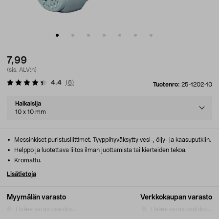
7,99
(sis. ALV:n)
4.4
(
8
)
Tuotenro:
25-1202-10
Select
Halkaisija
variant
10 x 10 mm
Messinkiset puristusliittimet. Tyyppihyväksytty vesi-, öljy- ja kaasuputkiin.
Helppo ja luotettava liitos ilman juottamista tai kierteiden tekoa.
Kromattu.
Lisätietoja
Myymälän varasto
Verkkokaupan varasto
Hakee varastosaldoa...
Hakee varastosaldoa...