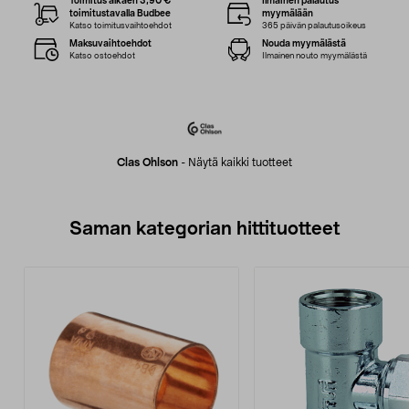
Toimitus alkaen 3,90 €
Ilmainen palautus
toimitustavalla Budbee
myymälään
Katso toimitusvaihtoehdot
365 päivän palautusoikeus
Maksuvaihtoehdot
Nouda myymälästä
Katso ostoehdot
Ilmainen nouto myymälästä
Clas Ohlson
-
Näytä kaikki tuotteet
Saman kategorian hittituotteet