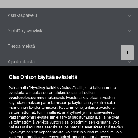
Alatunniste
Asiakaspalvelu
Yleisiä kysymyksiä
Tietoa meistä
Product
+
quantity
Ajankohtaista
Clas Ohlson käyttää evästeitä
Muut yrityksemme
Painamalla
”Hyväksy kaikki evästeet”
sallit, että tallennamme
Etsi myymälä
evästeitä ja muuta seurantateknologiaa laitteellesi
evästeselosteemme mukaisesti
. Evästeitä käytetään sivuston
käyttökokemuksen parantamiseen ja käytön analysointiin sekä
mainonnan kohdentamiseen. Käytämme neljänlaisia evästeitä:
SE
NO
FI
välttämättömät, toiminnalliset, analyyttiset ja mainosevästeet.
Välttämättömiin evästeisiin ei tarvita suostumustasi, sillä ne ovat
FI
SV
välttämättömiä verkkosivuston sisällön toimimisen kannalta. Voit
halutessasi muuttaa asetuksiasi painamalla
Asetukset
. Evästeiden
hyväksyminen on vapaaehtoista. Voit perua suostumuksesi milloin
vain muuttamalla evästeasetuksiasi, apua saat tarvittaessa