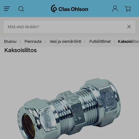
Etusivu
Pienrauta
Vesi ja viemäröinti
Putkiliittimet
Kaksoisliito
Kaksoisliitos