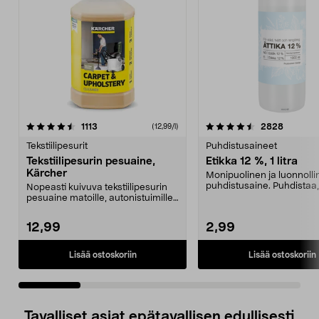
4.5 viidestä
arvostelut
4.5 viidestä
arvostel
1113
2828
(12,99/l)
tähdestä
t
Tekstiilipesurit
Puhdistusaineet
Tekstiilipesurin pesuaine,
Etikka 12 %, 1 litra
Kärcher
Monipuolinen ja luonnolli
puhdistusaine. Puhdistaa,
Nopeasti kuivuva tekstiilipesurin
kalkin ja kerrost...
pesuaine matoille, autonistuimille,
sohville j...
12,99
2,99
Lisää ostoskoriin
Lisää ostoskoriin
Tavalliset asiat epätavallisen edullisesti