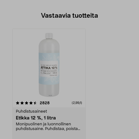
Vastaavia tuotteita
arvostelut
2828
(2,99/l)
Puhdistusaineet
Etikka 12 %, 1 litra
Monipuolinen ja luonnollinen
puhdistusaine. Puhdistaa, poistaa
kalkin ja kerrost...