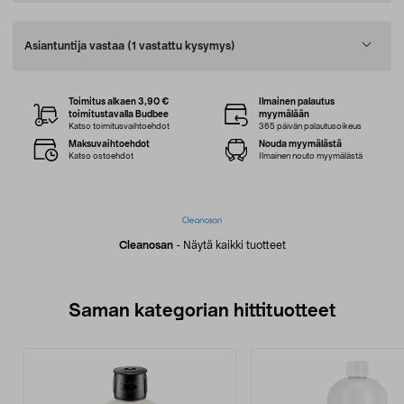
Asiantuntija vastaa
(1 vastattu kysymys)
Toimitus alkaen 3,90 €
Ilmainen palautus
toimitustavalla Budbee
myymälään
Katso toimitusvaihtoehdot
365 päivän palautusoikeus
Maksuvaihtoehdot
Nouda myymälästä
Katso ostoehdot
Ilmainen nouto myymälästä
Cleanosan
-
Näytä kaikki tuotteet
Saman kategorian hittituotteet