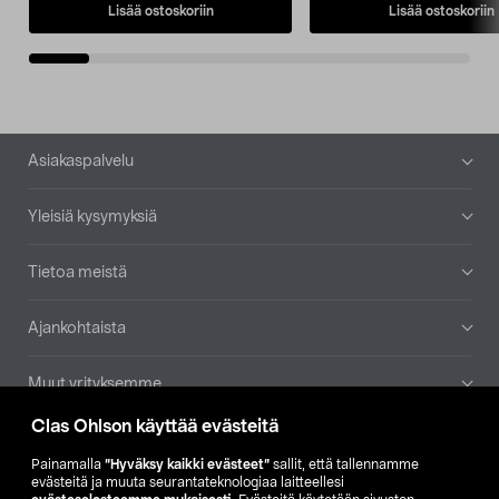
Lisää ostoskoriin
Lisää ostoskoriin
Alatunniste
Asiakaspalvelu
Yleisiä kysymyksiä
Tietoa meistä
Ajankohtaista
Muut yrityksemme
Clas Ohlson käyttää evästeitä
Etsi myymälä
Painamalla
”Hyväksy kaikki evästeet”
sallit, että tallennamme
evästeitä ja muuta seurantateknologiaa laitteellesi
SE
NO
FI