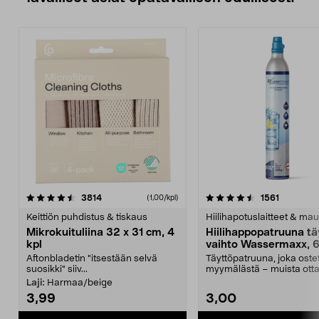
4.5viidestä
arvostelut
4.5viidestä
arvostelu
3814
1561
(1,00/kpl)
tähdestä
t
Keittiön puhdistus & tiskaus
Hiilihapotuslaitteet & mau
Mikrokuituliina 32 x 31 cm, 4
Hiilihappopatruuna tä
kpl
vaihto Wassermaxx, 6
Aftonbladetin "itsestään selvä
Täyttöpatruuna, joka ost
suosikki" siiv...
myymälästä – muista ott
patruuna mukaasi m...
Laji:
Harmaa/beige
3,99
3,00