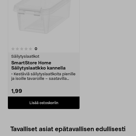
arvostelut
0
Säilytyslaatikot
SmartStore Home
Säilytyslaatikko kannella
• Kestäviä säilytyslaatikoita pienille
ja isoille tavaroille – saatavilla
useita eri kokoja.
• SmartStore Home – ruotsalainen
1,99
säilytyslaatikkosarja, joka
helpottaa arkeasi.
• Laatikot, joissa on samankokoiset
Lisää ostoskoriin
kannet, voidaan pinota
päällekkäin.
• Kätevä napsautuslukko pitää
kannen paikallaan – lisäksi
voidaan ostaa lisälokerikkoja,
Tavalliset asiat epätavallisen edullisesti
rasioita ja kansia.
• Kestää -40...+120 °C:n