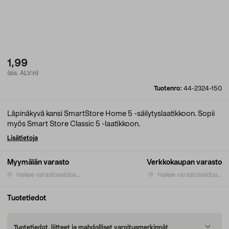
1,99
(sis. ALV:n)
Tuotenro:
44-2324-150
Läpinäkyvä kansi SmartStore Home 5 -säilytyslaatikkoon. Sopii
myös Smart Store Classic 5 -laatikkoon.
Lisätietoja
Myymälän varasto
Verkkokaupan varasto
Hakee varastosaldoa...
Hakee varastosaldoa...
Tuotetiedot
Tuotetiedot, liitteet ja mahdolliset varoitusmerkinnät