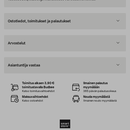
Ostotiedot, toimitukset ja palautukset
Arvostelut
Asiantuntija vastaa
Toimitus alkaen 3,90 €
Ilmainen palautus
toimitustavalla Budbee
myymälään
Katso toimitusvaihtoehdot
365 päivän palautusoikeus
Maksuvaihtoehdot
Nouda myymälästä
Katso ostoehdot
Ilmainen nouto myymälästä