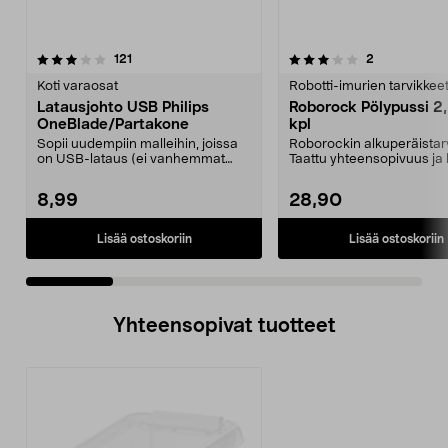
3.0 viidestä
arvostelut
5.0 viidestä
arvostelut
121
2
tähdestä
t
Koti varaosat
Robotti-imurien tarvikkee
Latausjohto USB Philips
Roborock Pölypussi 2,
OneBlade/Partakone
kpl
Sopii uudempiin malleihin, joissa
Roborockin alkuperäistarv
on USB-lataus (ei vanhemmat
Taattu yhteensopivuus ja
mallit, joissa on ...
laatu. 2,5 litran ...
8,99
28,90
Lisää ostoskoriin
Lisää ostoskoriin
Yhteensopivat tuotteet