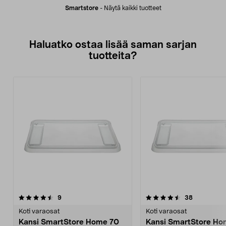
Smartstore
-
Näytä kaikki tuotteet
Haluatko ostaa lisää saman sarjan
tuotteita?
4.5viidestä
arvostelut
5.0viidestä
arvostelut
9
38
tähdestä
t
Koti varaosat
Koti varaosat
Kansi SmartStore Home 70
Kansi SmartStore H