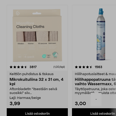
lämpötiloja.
4.5viidestä
arvostelut
4.5viidestä
arvostelu
3817
1563
(1,00/kpl)
tähdestä
t
Keittiön puhdistus & tiskaus
Hiilihapotuslaitteet & mau
Mikrokuituliina 32 x 31 cm, 4
Hiilihappopatruuna tä
kpl
vaihto Wassermaxx, 6
Aftonbladetin "itsestään selvä
Täyttöpatruuna, joka ost
suosikki" siiv...
myymälästä – muista ott
patruuna mukaasi m...
Laji:
Harmaa/beige
-
3,99
3,00
Lisää ostoskoriin
Lisää ostoskoriin