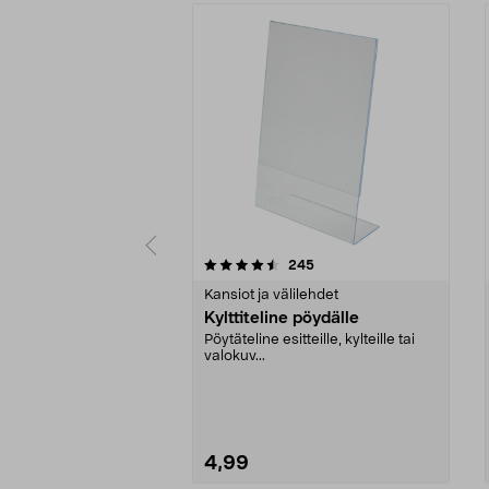
5 viidestä
4.5 viidestä
arvostelut
245
tähdestä
tähdestä
Kansiot ja välilehdet
Kylttiteline pöydälle
Pöytäteline esitteille, kylteille tai
valokuv...
4,99