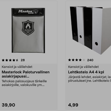
4.0 viidestä
arvostelut
4.0 viidestä
arvostelut
28
240
tähdestä
Kansiot ja välilehdet
Kansiot ja välilehdet
Masterlock Paloturvallinen
Lehtikotelo A4 4 kpl
asiakirjapussi
Järjestä lehdet, asiakirjat, l
FBWLZ0EURHRO
piirustukset jne. Lehtikotelo 
Tehokas palosuojaus tärkeille
säilyt...
asiakirjoille, valokuville ym.
Masterlock FBWLZ0EU...
39,90
4,99