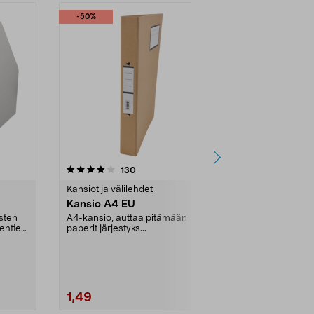
-50%
4.5 viidestä
arvostelut
4.5
130
tähdestä
tähdestä
Kansiot ja välilehdet
Kansiot ja väl
Kansio A4 EU
Kirjoitusal
asten
A4-kansio, auttaa pitämään
Käytä kirjoitu
lehtien
paperit järjestyks...
kirjoitusalust
paperipidikkee
pitää...
1,49
5,99
2,99