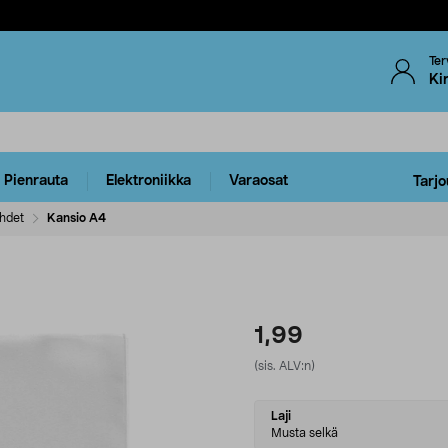
Ter
Ki
Pienrauta
Elektroniikka
Varaosat
Tarjo
ehdet
Kansio A4
1,99
(sis. ALV:n)
Select
Laji
variant
Musta selkä