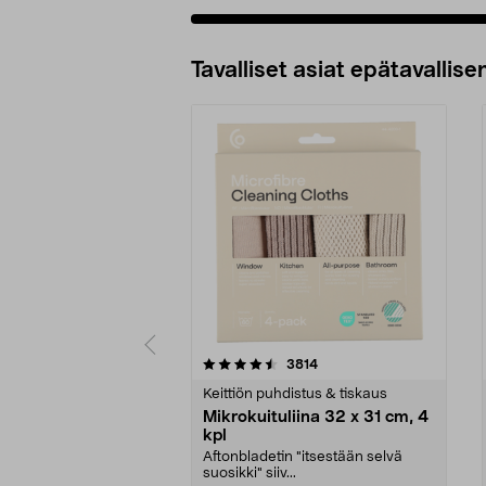
Tavalliset asiat epätavallisen
5viidestä
4.5viidestä
arvostelut
3814
tähdestä
tähdestä
Keittiön puhdistus & tiskaus
Mikrokuituliina 32 x 31 cm, 4
kpl
Aftonbladetin "itsestään selvä
suosikki" siiv...