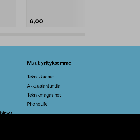
Roskapussi, jo
6,00
2,00
Lisää ostoskoriin
Lisää
Muut yrityksemme
Tekniikkaosat
Akkuasiantuntija
Teknikmagasinet
PhoneLife
isimet