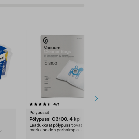
4.5viidestä
arvostelut
4.5
471
6
tähdestä
tähdestä
Pölypussit
Kierrätys & ro
Pölypussi C3100, 4 kpl
Roskapussi,
kahvat, 30 l
Laadukkaat pölypussit ovat
markkinoiden parhaimpia.
A-
Testivoittaja 
Kestävä, jopa 50 % suurempi ...
roskapussi u