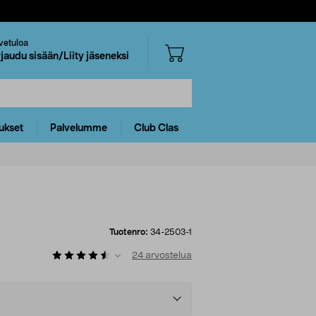
vetuloa
rjaudu sisään/Liity jäseneksi
ukset
Palvelumme
Club Clas
Tuotenro:
34-2503-1
24
arvostelua