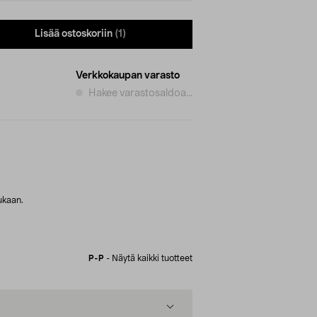
Lisää ostoskoriin
(1)
Verkkokaupan varasto
Hakee varastosaldoa...
ukaan.
P-P
-
Näytä kaikki tuotteet