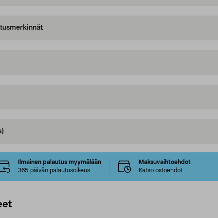
oitusmerkinnät
s)
Ilmainen palautus myymälään
Maksuvaihtoehdot
365 päivän palautusoikeus
Katso ostoehdot
eet