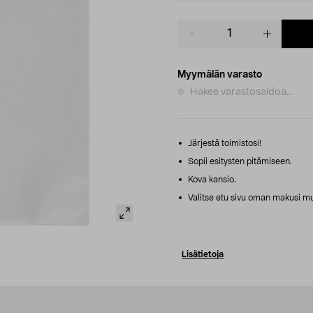
Product
quantity
Myymälän varasto
Hakee varastosaldoa...
Järjestä toimistosi!
Sopii esitysten pitämiseen.
Kova kansio.
Valitse etu sivu oman makusi m
Lisätietoja