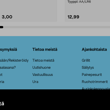
patruuna mukaasi m...
Tyyppi:
AA/LR6
3,00
12,99
Lisää ostoskoriin
Lisää ostoskoriin
ysymyksiä
Tietoa meistä
Ajankohtaista
isään/Rekisteröidy
Tietoa meistä
Grillit
 salasana?
Uutishuone
Säilytys
ot
Vastuullisuus
Painepesurit
ria
Ura
Ruohotrimmerit
Aurinkokennovala
tä