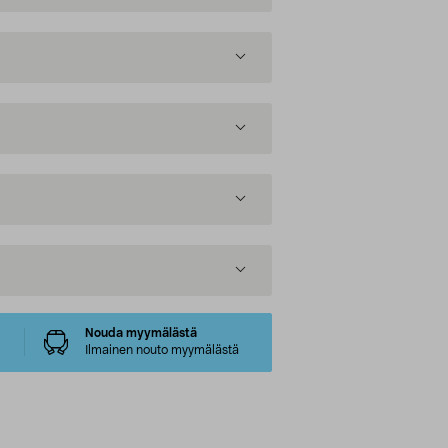
Nouda myymälästä
Ilmainen nouto myymälästä