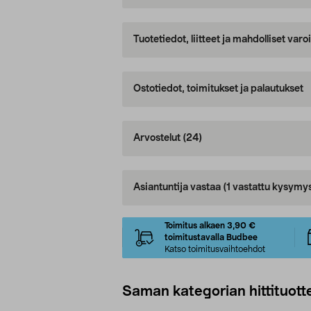
Tuotetiedot, liitteet ja mahdolliset var
Ostotiedot, toimitukset ja palautukset
Arvostelut
(24)
Asiantuntija vastaa
(1 vastattu kysymy
Toimitus alkaen 3,90 €
toimitustavalla Budbee
Katso toimitusvaihtoehdot
Saman kategorian hittituott