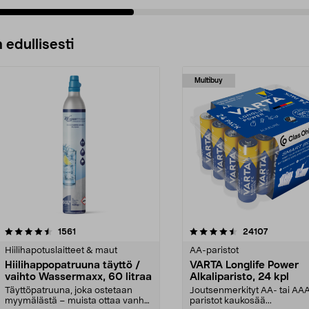
 edullisesti
Multibuy
4.5viidestä
arvostelut
4.5viidestä
arvostelut
1561
24107
tähdestä
Hiilihapotuslaitteet & maut
AA-paristot
Hiilihappopatruuna täyttö /
VARTA Longlife Power
vaihto Wassermaxx, 60 litraa
Alkaliparisto, 24 kpl
Täyttöpatruuna, joka ostetaan
Joutsenmerkityt AA- tai AA
myymälästä – muista ottaa vanha
paristot kaukosää...