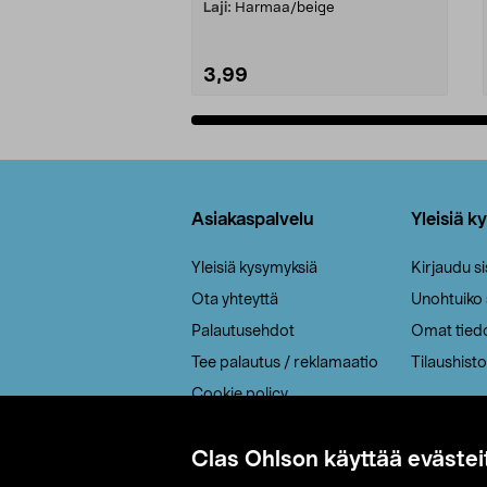
Laji:
Harmaa/beige
3,99
Lisää ostoskoriin
Alatunniste
Asiakaspalvelu
Yleisiä k
Yleisiä kysymyksiä
Kirjaudu s
Ota yhteyttä
Unohtuiko
Palautusehdot
Omat tied
Tee palautus / reklamaatio
Tilaushisto
Cookie policy
Toimitustavat
Clas Ohlson käyttää evästei
Saavutettavuus