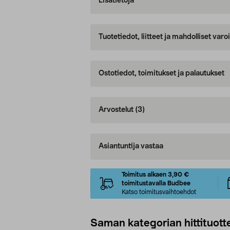
Lisätietoja
Tuotetiedot, liitteet ja mahdolliset var
Ostotiedot, toimitukset ja palautukset
Arvostelut
(3)
Asiantuntija vastaa
Toimitus alkaen 3,90 €
toimitustavalla Budbee
Katso toimitusvaihtoehdot
Saman kategorian hittituott