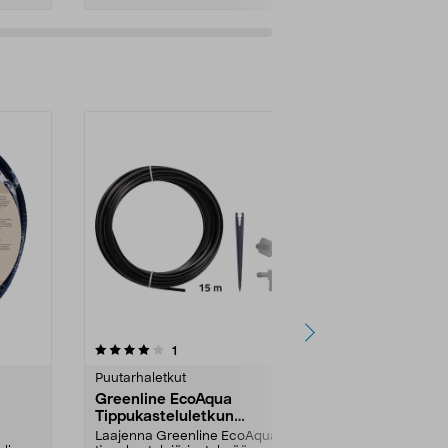
arvostelut
1
tähdestä
Puutarhaletkut
Greenline EcoAqua
Tippukasteluletkun
jatkosarja, 15 m
Laajenna Greenline EcoAqua -