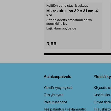
tähdestä
tähdestä
Keittiön puhdistus & tiskaus
Mikrokuituliina 32 x 31 cm, 4
kpl
Aftonbladetin "itsestään selvä
suosikki" siiv...
Laji:
Harmaa/beige
3,99
Lisää ostoskoriin
Alatunniste
Asiakaspalvelu
Yleisiä k
Yleisiä kysymyksiä
Kirjaudu s
Ota yhteyttä
Unohtuiko
Palautusehdot
Omat tied
Tee palautus / reklamaatio
Tilaushisto