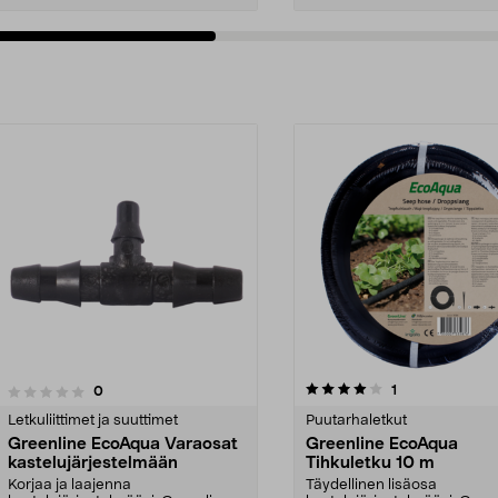
4.0viidestä
4.0viidestä
arvostelut
1
arvostelut
0
tähdestä
Letkuliittimet ja suuttimet
Puutarhaletkut
Greenline EcoAqua Varaosat
Greenline EcoAqua
kastelujärjestelmään
Tihkuletku 10 m
Korjaa ja laajenna
Täydellinen lisäosa