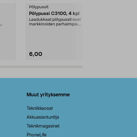
tähdestä
tähdestä
Pölypussit
Kierrätys & ro
Pölypussi C3100, 4 kpl
Roskapussi,
kahvat, 30 l
Laadukkaat pölypussit ovat
markkinoiden parhaimpia.
A-
Testivoittaja 
Kestävä, jopa 50 % suurempi ...
roskapussi u
Roskapussi, jo
6,00
2,00
Lisää ostoskoriin
Lisää
Muut yrityksemme
Tekniikkaosat
Akkuasiantuntija
Teknikmagasinet
PhoneLife