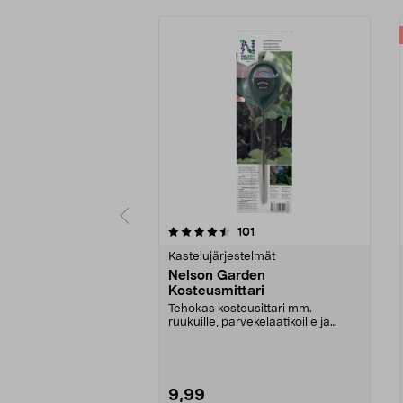
5 viidestä
4.5 viidestä
arvostelut
101
tähdestä
tähdestä
Kastelujärjestelmät
Nelson Garden
Kosteusmittari
Tehokas kosteusittari mm.
ruukuille, parvekelaatikoille ja
kukkapenkeille. Nelso...
9,99