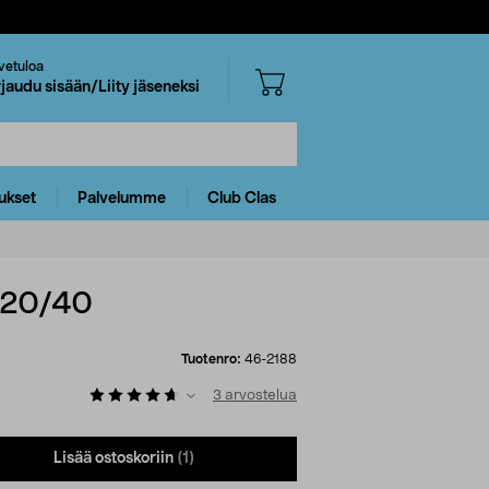
vetuloa
rjaudu sisään/Liity jäseneksi
ukset
Palvelumme
Club Clas
N20/40
Tuotenro:
46-2188
3
arvostelua
Lisää ostoskoriin
(1)