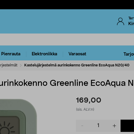
Ter
Ki
Pienrauta
Elektroniikka
Varaosat
Tarjo
ärjestelmät
Kastelujärjestelmä aurinkokenno Greenline EcoAqua N20/40
 aurinkokenno Greenline EcoAqua 
169,00
(sis. ALV:n)
Product
quantity