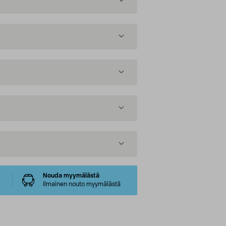
Nouda myymälästä
Ilmainen nouto myymälästä