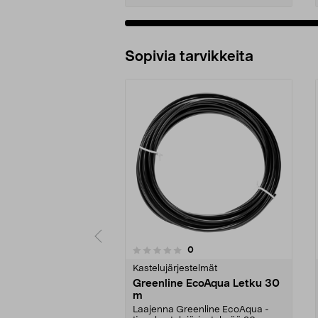
Sopivia tarvikkeita
arvostelut
0
0 viidestä
0.0 viidestä
tähdestä
tähdestä
Kastelujärjestelmät
Greenline EcoAqua Letku 30
m
Laajenna Greenline EcoAqua -