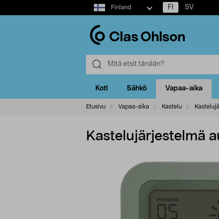
Select
FI
SV
Finland
market
Koti
Sähkö
Vapaa-aika
Etusivu
Vapaa-aika
Kastelu
Kasteluj
Kastelujärjestelmä