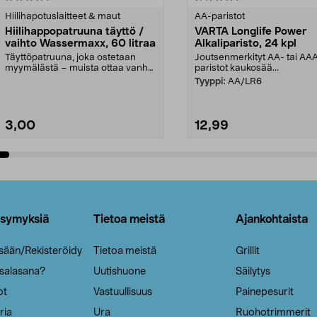
tähdestä
Hiilihapotuslaitteet & maut
AA-paristot
Hiilihappopatruuna täyttö /
VARTA Longlife Power
vaihto Wassermaxx, 60 litraa
Alkaliparisto, 24 kpl
Täyttöpatruuna, joka ostetaan
Joutsenmerkityt AA- tai AA
myymälästä – muista ottaa vanha
paristot kaukosää...
patruuna mukaasi m...
Tyyppi:
AA/LR6
3,00
12,99
Lisää ostoskoriin
Lisää ostoskoriin
ysymyksiä
Tietoa meistä
Ajankohtaista
isään/Rekisteröidy
Tietoa meistä
Grillit
 salasana?
Uutishuone
Säilytys
ot
Vastuullisuus
Painepesurit
ria
Ura
Ruohotrimmerit