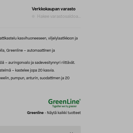
Verkkokaupan varasto
Hakee varastosaldoa...
tikastelu kasvihuoneeseen, viljelylaatikkoon ja
lla, Greenline – automaattinen ja
köä – auringonvalo ja sadevesitynnyri riittävät.
stelmä – kastelee jopa 20 kasvia.
neelin, pumpun, anturin, suodattimen ja 20
Greenline
-
Näytä kaikki tuotteet