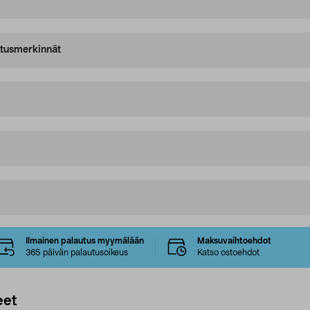
oitusmerkinnät
Ilmainen palautus myymälään
Maksuvaihtoehdot
365 päivän palautusoikeus
Katso ostoehdot
eet