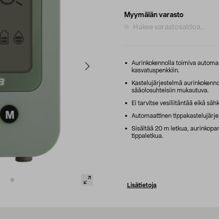
Myymälän varasto
Hakee varastosaldoa...
Aurinkokennolla toimiva automaat
kasvatuspenkkiin.
Kastelujärjestelmä aurinkokenno
sääolosuhteisiin mukautuva.
Ei tarvitse vesiliitäntää eikä säh
Automaattinen tippakastelujärje
Sisältää 20 m letkua, aurinkopa
tippaletkua.
Lisätietoja