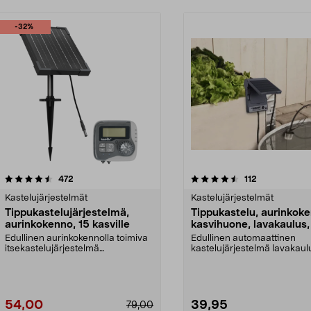
-32%
4.5 viidestä
arvostelut
4.5 viidestä
arvostelut
472
112
tähdestä
Kastelujärjestelmät
Kastelujärjestelmät
Tippukastelujärjestelmä,
Tippukastelu, aurinkok
aurinkokenno, 15 kasville
kasvihuone, lavakaulus,
kasville
Edullinen aurinkokennolla toimiva
Edullinen automaattinen
itsekastelujärjestelmä
kastelujärjestelmä lavakaulu
kasvimaalle, lavakauluk...
kasvimaalle, kasvihu...
54,00
39,95
79,00