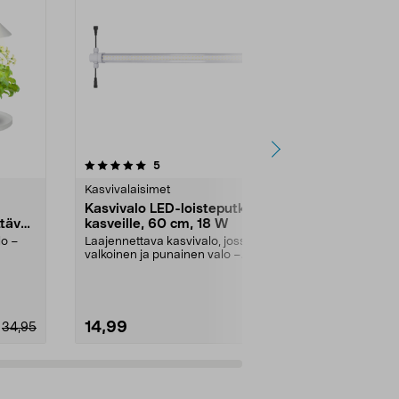
4.5 viidestä
arvostelut
4.5
5
2
tähdestä
tähdestä
Kasvivalaisimet
Kasvivalaisim
Kasvivalo LED-loisteputki
Kasvilampp
tävä,
kasveille, 60 cm, 18 W
sisäkäyttöö
lo –
Laajennettava kasvivalo, jossa
Optimaalinen 
valkoinen ja punainen valo –
tehostaa kas
ik...
yhdistä jopa 20 vala...
Kasvilamppu L
14,99
5,99
34,95