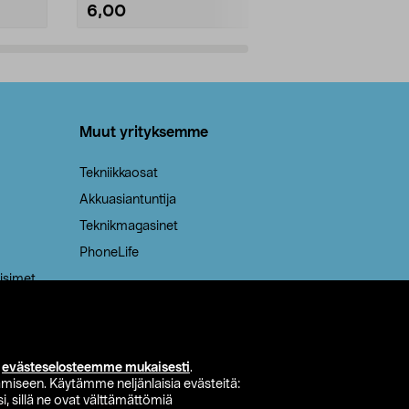
6,00
2,00
Lisää ostoskoriin
Lisää
Muut yrityksemme
Tekniikkaosat
Akkuasiantuntija
Teknikmagasinet
PhoneLife
isimet
i
evästeselosteemme mukaisesti
.
miseen. Käytämme neljänlaisia evästeitä:
i, sillä ne ovat välttämättömiä