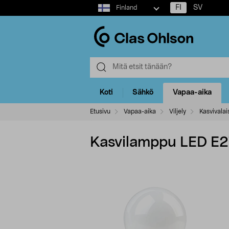
Select
FI
SV
Finland
market
Koti
Sähkö
Vapaa-aika
Etusivu
Vapaa-aika
Viljely
Kasvivalai
Kasvilamppu LED E2