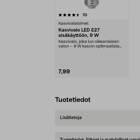
5viidestä
arvostelut
70
tähdestä
Kasvivalaisimet
Kasvivalo LED E27
sisäkäyttöön, 9 W
Kasvivalo, joka luo oikeanlaisen
valon – 9 W kasvin optimaalista
kasvua varten. ...
7,99
Lisää ostoskoriin
Tuotetiedot
Lisätietoja