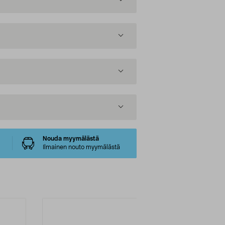
Nouda myymälästä
Ilmainen nouto myymälästä