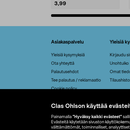
3,99
Lisää ostoskoriin
Alatunniste
Asiakaspalvelu
Yleisiä k
Yleisiä kysymyksiä
Kirjaudu s
Ota yhteyttä
Unohtuiko
Palautusehdot
Omat tied
Tee palautus / reklamaatio
Tilaushisto
Cookie policy
Toimitustavat
Clas Ohlson käyttää evästei
Saavutettavuus
Painamalla
”Hyväksy kaikki evästeet”
sall
Evästeitä käytetään sivuston käyttökokem
välttämättömät, toiminnalliset, analyyttise