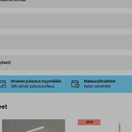
oitusmerkinnät
ykset)
Ilmainen palautus myymälään
Maksuvaihtoehdot
365 päivän palautusoikeus
Katso ostoehdot
eet
-20%