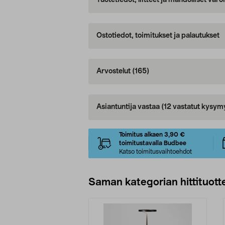
Tuotetiedot, liitteet ja mahdolliset var
Ostotiedot, toimitukset ja palautukset
Arvostelut
(165)
Asiantuntija vastaa
(12 vastatut kysym
Toimitus alkaen 3,90 €
toimitustavalla Budbee
Katso toimitusvaihtoehdot
Saman kategorian hittituott