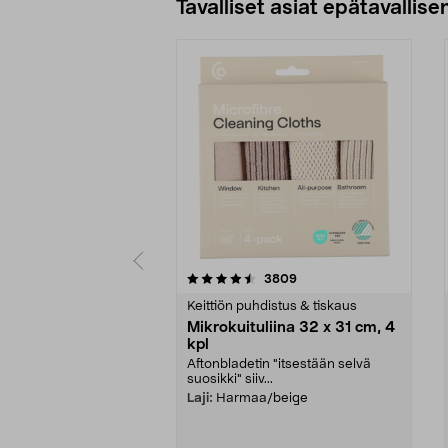
Tavalliset asiat epätavallisen
5viidestä
4.5viidestä
arvostelut
3809
tähdestä
tähdestä
Keittiön puhdistus & tiskaus
Mikrokuituliina 32 x 31 cm, 4
kpl
Aftonbladetin "itsestään selvä
suosikki" siiv...
Laji:
Harmaa/beige