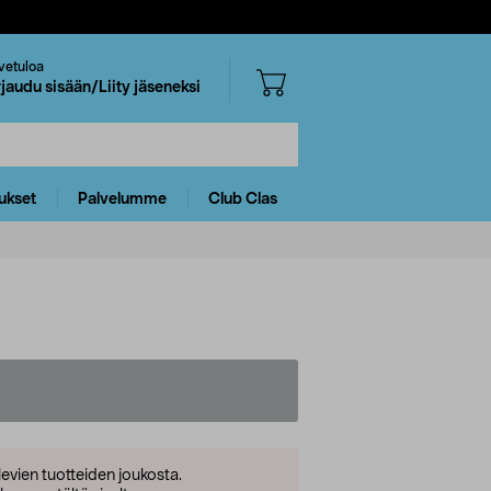
vetuloa
rjaudu sisään/Liity jäseneksi
ukset
Palvelumme
Club Clas
levien tuotteiden joukosta.