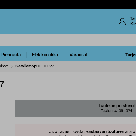
Ter
Ki
Pienrauta
Elektroniikka
Varaosat
Tarjo
simet
Kasvilamppu LED E27
7
Tuote on poistunut
Tuotenro:
36-1324
Toivottavasti löydät
vastaavan tuotteen
alla o