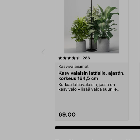
5 viidestä
4.5 viidestä
arvostelut
286
tähdestä
tähdestä
Kasvivalaisimet
Kasvivalaisin lattialle, ajastin,
korkeus 164,5 cm
Korkea lattiavalaisin, jossa on
kasvivalo – lisää valoa suurille
kasveille sisäl...
69,00