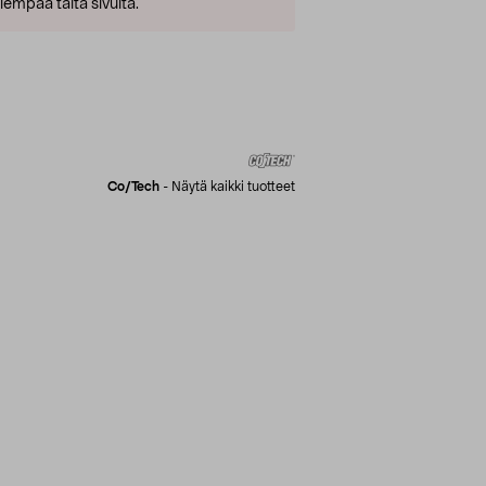
empaa tältä sivulta.
Co/tech
-
Näytä kaikki tuotteet