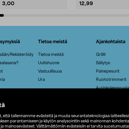
3,00
12,99
Lisää ostoskoriin
Lisää ostoskoriin
ysymyksiä
Tietoa meistä
Ajankohtaista
isään/Rekisteröidy
Tietoa meistä
Grillit
 salasana?
Uutishuone
Säilytys
ot
Vastuullisuus
Painepesurit
ria
Ura
Ruohotrimmerit
Aurinkokennovala
tä
it, että tallennamme evästeitä ja muuta seurantateknologiaa laitteelles
uksen parantamiseen ja käytön analysointiin sekä mainonnan kohdenta
t ja mainosevästeet. Välttämättömiin evästeisiin ei tarvita suostumustas