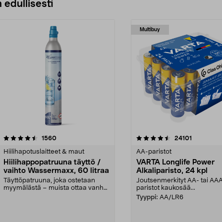
 edullisesti
Multibuy
4.5viidestä
arvostelut
4.5viidestä
arvostelut
1560
24101
tähdestä
Hiilihapotuslaitteet & maut
AA-paristot
Hiilihappopatruuna täyttö /
VARTA Longlife Power
vaihto Wassermaxx, 60 litraa
Alkaliparisto, 24 kpl
Täyttöpatruuna, joka ostetaan
Joutsenmerkityt AA- tai AA
myymälästä – muista ottaa vanha
paristot kaukosää...
patruuna mukaasi m...
Tyyppi:
AA/LR6