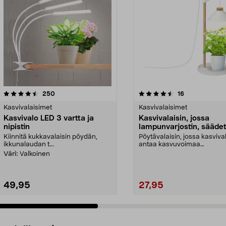
4.5 viidestä
arvostelut
5.0 viidestä
arvostelut
250
16
tähdestä
Kasvivalaisimet
Kasvivalaisimet
Kasvivalo LED 3 vartta ja
Kasvivalaisin, jossa
nipistin
lampunvarjostin, säädet
puuta
Kiinnitä kukkavalaisin pöydän,
Pöytävalaisin, jossa kasviva
ikkunalaudan t...
antaa kasvuvoimaa
ruukkukasveille (myydään er
Väri:
Valkoinen
49,95
27,95