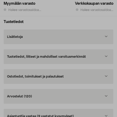
Myymälän varasto
Verkkokaupan varasto
Hakee varastosaldoa...
Hakee varastosaldoa...
Tuotetiedot
Lisätietoja
Tuotetiedot, liitteet ja mahdolliset varoitusmerkinnät
Ostotiedot, toimitukset ja palautukset
Arvostelut
(120)
Asiantuntija vastaa
(9 vastatut kysymykset)