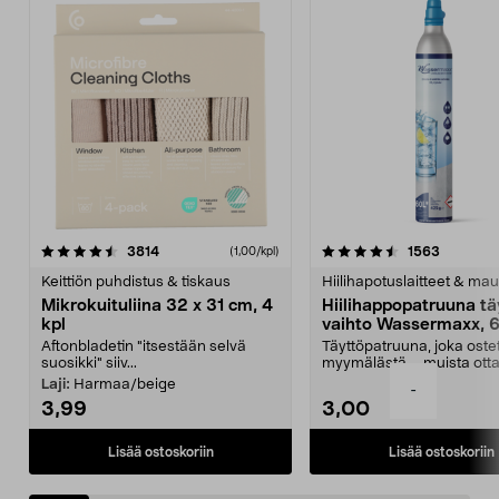
4.5viidestä
arvostelut
4.5viidestä
arvostelu
3814
1563
(1,00/kpl)
tähdestä
t
Keittiön puhdistus & tiskaus
Hiilihapotuslaitteet & mau
Mikrokuituliina 32 x 31 cm, 4
Hiilihappopatruuna tä
kpl
vaihto Wassermaxx, 6
Aftonbladetin "itsestään selvä
Täyttöpatruuna, joka ost
suosikki" siiv...
myymälästä – muista ott
patruuna mukaasi m...
Laji:
Harmaa/beige
-
3,99
3,00
Lisää ostoskoriin
Lisää ostoskoriin