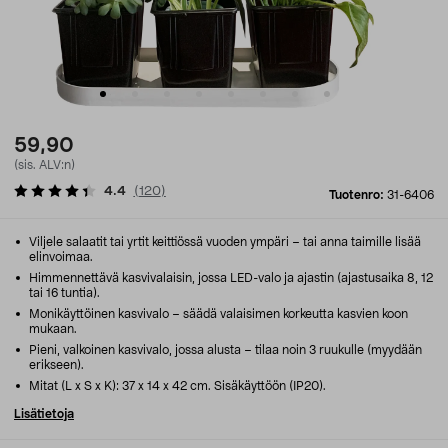
59,90
(sis. ALV:n)
4.4
(
120
)
Tuotenro:
31-6406
Viljele salaatit tai yrtit keittiössä vuoden ympäri – tai anna taimille lisää
elinvoimaa.
Himmennettävä kasvivalaisin, jossa LED-valo ja ajastin (ajastusaika 8, 12
tai 16 tuntia).
Monikäyttöinen kasvivalo – säädä valaisimen korkeutta kasvien koon
mukaan.
Pieni, valkoinen kasvivalo, jossa alusta – tilaa noin 3 ruukulle (myydään
erikseen).
Mitat (L x S x K): 37 x 14 x 42 cm. Sisäkäyttöön (IP20).
Lisätietoja