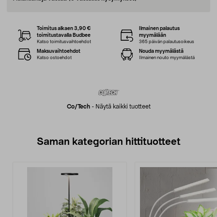
Toimitus alkaen 3,90 €
Ilmainen palautus
toimitustavalla Budbee
myymälään
Katso toimitusvaihtoehdot
365 päivän palautusoikeus
Maksuvaihtoehdot
Nouda myymälästä
Katso ostoehdot
Ilmainen nouto myymälästä
Co/tech
-
Näytä kaikki tuotteet
Saman kategorian hittituotteet