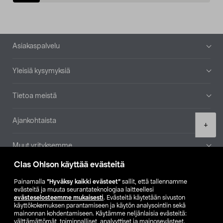
Alatunniste
Asiakaspalvelu
Yleisiä kysymyksiä
Tietoa meistä
Ajankohtaista
Product
+
quantity
Muut yrityksemme
Clas Ohlson käyttää evästeitä
Etsi myymälä
Painamalla
”Hyväksy kaikki evästeet”
sallit, että tallennamme
evästeitä ja muuta seurantateknologiaa laitteellesi
SE
NO
FI
evästeselosteemme mukaisesti
. Evästeitä käytetään sivuston
käyttökokemuksen parantamiseen ja käytön analysointiin sekä
FI
SV
mainonnan kohdentamiseen. Käytämme neljänlaisia evästeitä:
välttämättömät, toiminnalliset, analyyttiset ja mainosevästeet.