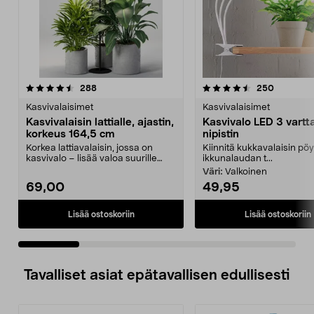
4.5 viidestä
arvostelut
4.5 viidestä
arvostelu
288
250
tähdestä
t
Kasvivalaisimet
Kasvivalaisimet
Kasvivalaisin lattialle, ajastin,
Kasvivalo LED 3 vartta
korkeus 164,5 cm
nipistin
Korkea lattiavalaisin, jossa on
Kiinnitä kukkavalaisin pö
kasvivalo – lisää valoa suurille
ikkunalaudan t...
kasveille sisäl...
Väri:
Valkoinen
69,00
49,95
Lisää ostoskoriin
Lisää ostoskoriin
Tavalliset asiat epätavallisen edullisesti