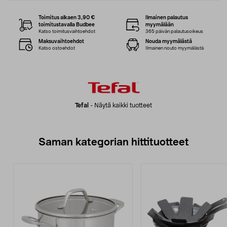
Toimitus alkaen 3,90 €
Ilmainen palautus
toimitustavalla Budbee
myymälään
Katso toimitusvaihtoehdot
365 päivän palautusoikeus
Maksuvaihtoehdot
Nouda myymälästä
Katso ostoehdot
Ilmainen nouto myymälästä
Tefal
-
Näytä kaikki tuotteet
Saman kategorian hittituotteet