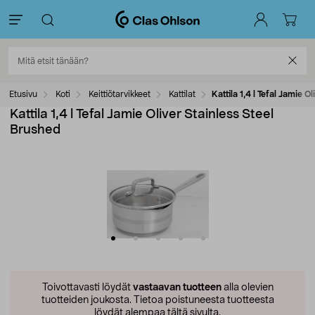
Etusivu
Koti
Keittiötarvikkeet
Kattilat
Kattila 1,4 l Tefal Jamie 
Kattila 1,4 l Tefal Jamie Oliver Stainless Steel
Brushed
Toivottavasti löydät
vastaavan tuotteen
alla olevien
tuotteiden joukosta.
Tietoa poistuneesta tuotteesta
löydät alempaa tältä sivulta.