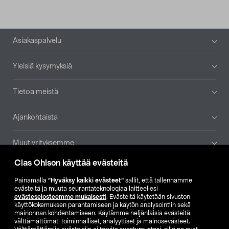
Alatunniste
Asiakaspalvelu
Yleisiä kysymyksiä
Tietoa meistä
Ajankohtaista
Muut yrityksemme
Clas Ohlson käyttää evästeitä
Etsi myymälä
Painamalla
”Hyväksy kaikki evästeet”
sallit, että tallennamme
evästeitä ja muuta seurantateknologiaa laitteellesi
SE
NO
FI
evästeselosteemme mukaisesti
. Evästeitä käytetään sivuston
käyttökokemuksen parantamiseen ja käytön analysointiin sekä
FI
SV
mainonnan kohdentamiseen. Käytämme neljänlaisia evästeitä:
välttämättömät, toiminnalliset, analyyttiset ja mainosevästeet.