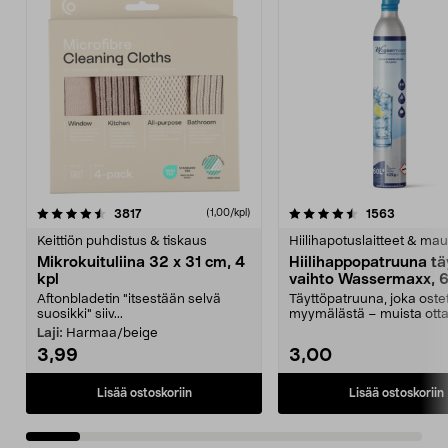
4.5viidestä
arvostelut
4.5viidestä
arvostelu
3817
1563
(1,00/kpl)
tähdestä
t
Keittiön puhdistus & tiskaus
Hiilihapotuslaitteet & mau
Mikrokuituliina 32 x 31 cm, 4
Hiilihappopatruuna tä
kpl
vaihto Wassermaxx, 6
Aftonbladetin "itsestään selvä
Täyttöpatruuna, joka ost
suosikki" siiv...
myymälästä – muista ott
patruuna mukaasi m...
Laji:
Harmaa/beige
3,99
3,00
Lisää ostoskoriin
Lisää ostoskoriin