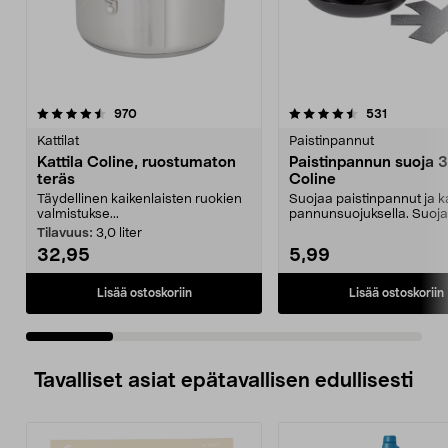
4.5 viidestä
arvostelut
4.5 viidestä
arvostelut
970
531
tähdestä
t
Kattilat
Paistinpannut
Kattila Coline, ruostumaton
Paistinpannun suoja 3
teräs
Coline
Täydellinen kaikenlaisten ruokien
Suojaa paistinpannut ja ka
valmistukse...
pannunsuojuksella. Suoja
vaimentaa astioide...
Tilavuus:
3,0 liter
32,95
5,99
Lisää ostoskoriin
Lisää ostoskoriin
Tavalliset asiat epätavallisen edullisesti